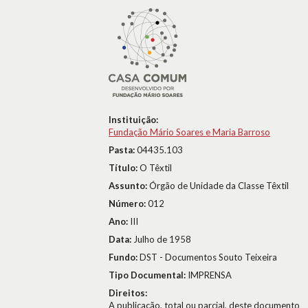
Instituição:
Fundação Mário Soares e Maria Barroso
Pasta:
04435.103
Título:
O Têxtil
Assunto:
Órgão de Unidade da Classe Têxtil
Número:
012
Ano:
III
Data:
Julho de 1958
Fundo:
DST - Documentos Souto Teixeira
Tipo Documental:
IMPRENSA
Direitos:
A publicação, total ou parcial, deste documento