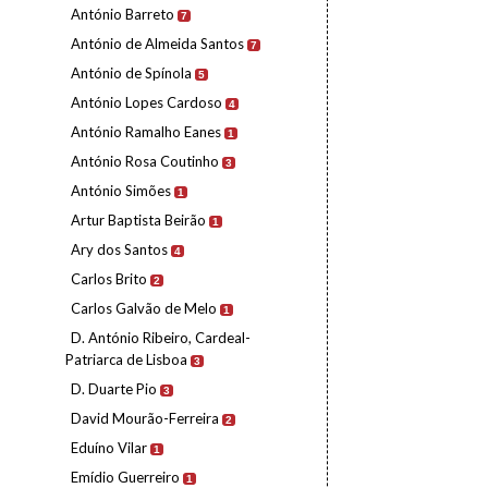
António Barreto
7
António de Almeida Santos
7
António de Spínola
5
António Lopes Cardoso
4
António Ramalho Eanes
1
António Rosa Coutinho
3
António Simões
1
Artur Baptista Beirão
1
Ary dos Santos
4
Carlos Brito
2
Carlos Galvão de Melo
1
D. António Ribeiro, Cardeal-
Patriarca de Lisboa
3
D. Duarte Pio
3
David Mourão-Ferreira
2
Eduíno Vilar
1
Emídio Guerreiro
1