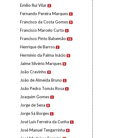
Emílio Rui Vilar
2
Fernando Pereira Marques
1
Francisco da Costa Gomes
5
Francisco Marcelo Curto
1
Francisco Pinto Balsemão
16
Henrique de Barros
1
Hermínio da Palma Inácio
5
Jaime Silvério Marques
5
João Cravinho
3
João de Almeida Bruno
1
João Pedro Tomás Rosa
1
Joaquim Gomes
1
Jorge de Sena
8
Jorge Sá Borges
1
José Luís Ferreira da Cunha
1
José Manuel Tengarrinha
6