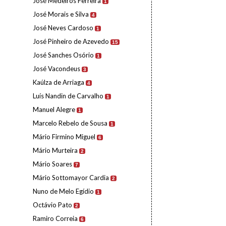
José Medeiros Ferreira
1
José Morais e Silva
4
José Neves Cardoso
1
José Pinheiro de Azevedo
15
José Sanches Osório
1
José Vacondeus
3
Kaúlza de Arriaga
4
Luís Nandin de Carvalho
1
Manuel Alegre
1
Marcelo Rebelo de Sousa
1
Mário Firmino Miguel
6
Mário Murteira
2
Mário Soares
7
Mário Sottomayor Cardia
2
Nuno de Melo Egídio
1
Octávio Pato
2
Ramiro Correia
6