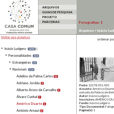
ARQUIVOS
GUIAS DE PESQUISA
PROJETO
PARCERIAS
Fotografias:
1
Arquivos
>
Inácio Lu
Voltar aos arquivos
ordenar po
Inácio Ludgero
1655
I
Personalidades
224
Estrangeiras
10
Nacionais
214
Adelino da Palma Carlos
11
Adriano Jordão
2
Pasta:
12278.051.001
Assunto:
Américo Duarte
Alberto Arons de Carvalho
1
entrada do Palácio de Be
Autor:
Inácio Ludgero
Álvaro Cunhal
7
Inscrições:
AMÉRICO DU
Fundo:
Inácio Ludgero
Américo Duarte
1
Tipo Documental:
Fotogr
Página(s):
1
António Arnaut
2