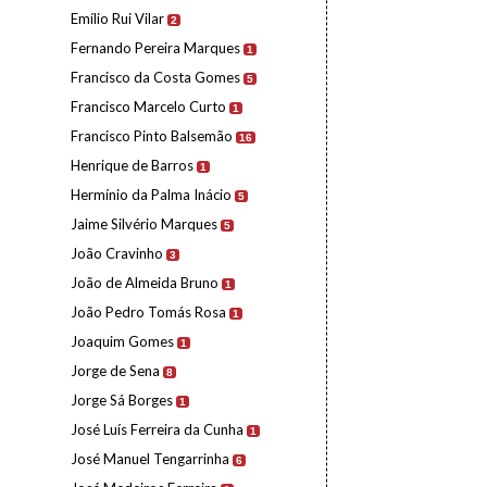
Emílio Rui Vilar
2
Fernando Pereira Marques
1
Francisco da Costa Gomes
5
Francisco Marcelo Curto
1
Francisco Pinto Balsemão
16
Henrique de Barros
1
Hermínio da Palma Inácio
5
Jaime Silvério Marques
5
João Cravinho
3
João de Almeida Bruno
1
João Pedro Tomás Rosa
1
Joaquim Gomes
1
Jorge de Sena
8
Jorge Sá Borges
1
José Luís Ferreira da Cunha
1
José Manuel Tengarrinha
6