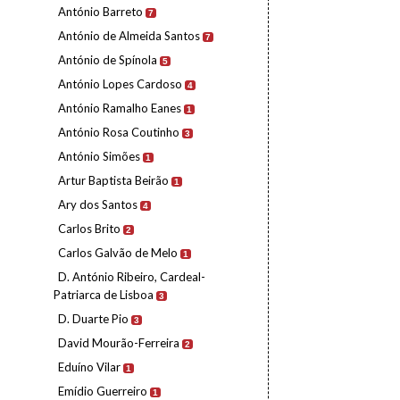
António Barreto
7
António de Almeida Santos
7
António de Spínola
5
António Lopes Cardoso
4
António Ramalho Eanes
1
António Rosa Coutinho
3
António Simões
1
Artur Baptista Beirão
1
Ary dos Santos
4
Carlos Brito
2
Carlos Galvão de Melo
1
D. António Ribeiro, Cardeal-
Patriarca de Lisboa
3
D. Duarte Pio
3
David Mourão-Ferreira
2
Eduíno Vilar
1
Emídio Guerreiro
1