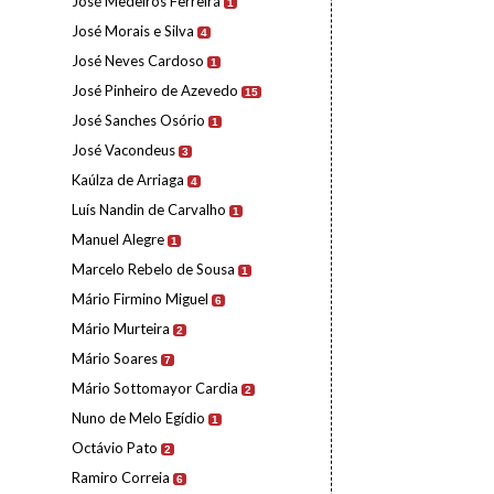
José Medeiros Ferreira
1
José Morais e Silva
4
José Neves Cardoso
1
José Pinheiro de Azevedo
15
José Sanches Osório
1
José Vacondeus
3
Kaúlza de Arriaga
4
Luís Nandin de Carvalho
1
Manuel Alegre
1
Marcelo Rebelo de Sousa
1
Mário Firmino Miguel
6
Mário Murteira
2
Mário Soares
7
Mário Sottomayor Cardia
2
Nuno de Melo Egídio
1
Octávio Pato
2
Ramiro Correia
6