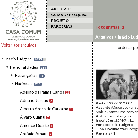
ARQUIVOS
GUIAS DE PESQUISA
PROJETO
PARCERIAS
Fotografias:
1
Arquivos
>
Inácio Lu
Voltar aos arquivos
ordenar po
Inácio Ludgero
1655
I
Personalidades
224
Estrangeiras
10
Nacionais
214
Adelino da Palma Carlos
11
Adriano Jordão
2
Pasta:
12277.012.006
Assunto:
Vasco Lourenço
Alberto Arons de Carvalho
1
Maia durante uma conver
Autor:
Inácio Ludgero
Álvaro Cunhal
7
Inscrições:
25/4/74; I.L.
Fundo:
Inácio Ludgero
Américo Duarte
1
Tipo Documental:
Fotogr
Página(s):
1
António Arnaut
2