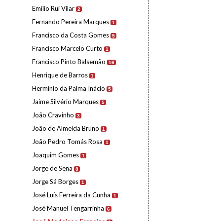
Emílio Rui Vilar
2
Fernando Pereira Marques
1
Francisco da Costa Gomes
5
Francisco Marcelo Curto
1
Francisco Pinto Balsemão
16
Henrique de Barros
1
Hermínio da Palma Inácio
5
Jaime Silvério Marques
5
João Cravinho
3
João de Almeida Bruno
1
João Pedro Tomás Rosa
1
Joaquim Gomes
1
Jorge de Sena
8
Jorge Sá Borges
1
José Luís Ferreira da Cunha
1
José Manuel Tengarrinha
6