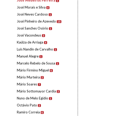
José Medeiros Ferreira
1
José Morais e Silva
4
José Neves Cardoso
1
José Pinheiro de Azevedo
15
José Sanches Osório
1
José Vacondeus
3
Kaúlza de Arriaga
4
Luís Nandin de Carvalho
1
Manuel Alegre
1
Marcelo Rebelo de Sousa
1
Mário Firmino Miguel
6
Mário Murteira
2
Mário Soares
7
Mário Sottomayor Cardia
2
Nuno de Melo Egídio
1
Octávio Pato
2
Ramiro Correia
6