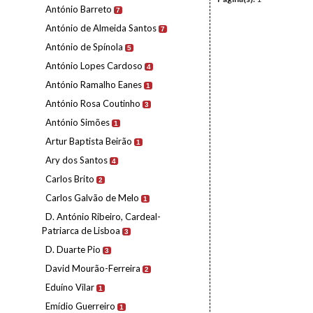
António Barreto
7
António de Almeida Santos
7
António de Spínola
5
António Lopes Cardoso
4
António Ramalho Eanes
1
António Rosa Coutinho
3
António Simões
1
Artur Baptista Beirão
1
Ary dos Santos
4
Carlos Brito
2
Carlos Galvão de Melo
1
D. António Ribeiro, Cardeal-
Patriarca de Lisboa
3
D. Duarte Pio
3
David Mourão-Ferreira
2
Eduíno Vilar
1
Emídio Guerreiro
1