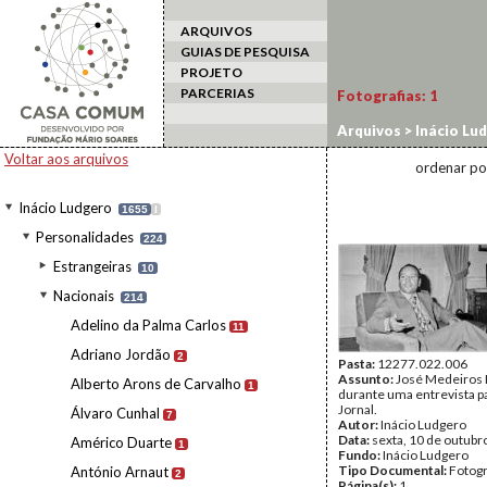
ARQUIVOS
GUIAS DE PESQUISA
PROJETO
PARCERIAS
Fotografias:
1
Arquivos
>
Inácio Lu
Voltar aos arquivos
ordenar po
Inácio Ludgero
1655
I
Personalidades
224
Estrangeiras
10
Nacionais
214
Adelino da Palma Carlos
11
Adriano Jordão
2
Pasta:
12277.022.006
Assunto:
José Medeiros 
Alberto Arons de Carvalho
1
durante uma entrevista p
Jornal.
Álvaro Cunhal
7
Autor:
Inácio Ludgero
Data:
sexta, 10 de outubr
Américo Duarte
1
Fundo:
Inácio Ludgero
Tipo Documental:
Fotogr
António Arnaut
2
Página(s):
1