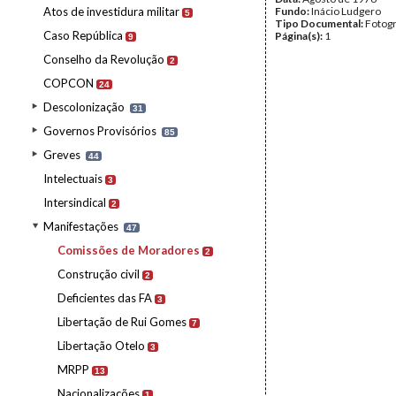
Atos de investidura militar
Fundo:
Inácio Ludgero
5
Tipo Documental:
Fotogr
Caso República
Página(s):
1
9
Conselho da Revolução
2
COPCON
24
Descolonização
31
Governos Provisórios
85
Greves
44
Intelectuais
3
Intersindical
2
Manifestações
47
Comissões de Moradores
2
Construção civil
2
Deficientes das FA
3
Libertação de Rui Gomes
7
Libertação Otelo
3
MRPP
13
Nacionalizações
1