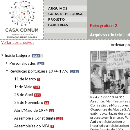
ARQUIVOS
GUIAS DE PESQUISA
PROJETO
PARCERIAS
Fotografias:
2
Arquivos
>
Inácio Lu
Moradores
Voltar aos arquivos
ordenar po
Inácio Ludgero
1655
I
Personalidades
224
Revolução portuguesa 1974-1976
1431
11 de Março
4
1º de Maio
141
25 de Abril
101
Pasta:
12277.034.011
Assunto:
Manifestantes 
25 de Novembro
64
Comissão de Moradores 
Ocupantes do Alto de S. 
Abril/Maio de 1974
63
exibindo cartazes durant
protesto em frente ao Pa
Assembleia Constituinte
155
Autor:
Inácio Ludgero
Inscrições:
Inácio Ludger
Assembleias do MFA
3
Data:
Agosto de 1976