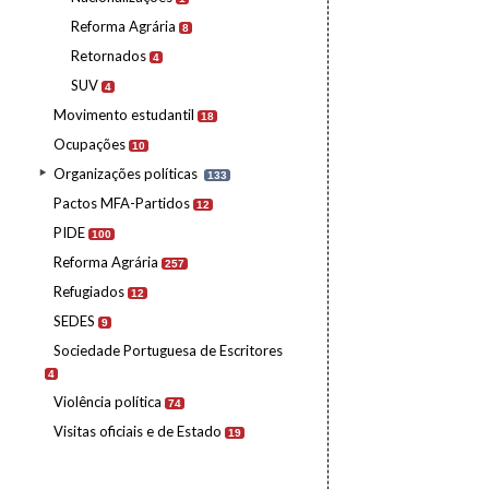
Reforma Agrária
8
Retornados
4
SUV
4
Movimento estudantil
18
Ocupações
10
Organizações políticas
133
Pactos MFA-Partidos
12
PIDE
100
Reforma Agrária
257
Refugiados
12
SEDES
9
Sociedade Portuguesa de Escritores
4
Violência política
74
Visitas oficiais e de Estado
19