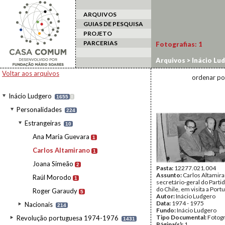
ARQUIVOS
GUIAS DE PESQUISA
PROJETO
PARCERIAS
Fotografias:
1
Arquivos
>
Inácio Lu
Voltar aos arquivos
ordenar po
Inácio Ludgero
1655
I
Personalidades
224
Estrangeiras
10
Ana Maria Guevara
1
Carlos Altamirano
1
Joana Simeão
2
Pasta:
12277.021.004
Assunto:
Carlos Altamira
Raúl Morodo
1
secretário-geral do Partid
do Chile, em visita a Portu
Roger Garaudy
5
Autor:
Inácio Ludgero
Data:
1974 - 1975
Nacionais
214
Fundo:
Inácio Ludgero
Tipo Documental:
Fotogr
Revolução portuguesa 1974-1976
1431
Página(s):
1