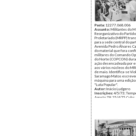
Pasta:
12277.068.006
Assunto:
Militantes do 
Reorganizativo do Partido
Proletariado (MRPP) tran
para a sede central do par
Avenida Pedro Álvares Cab
do material que fora conf
militares do Comando Op
do Norte (COPCON) dur
ação desencadeada por es
aos vários núcleos do MR
de maio. Identifica-se Vio
Saramago Matos escreve
máquina para uma edição 
"Luta Popular".
Autor:
Inácio Ludgero
Inscrições:
4/5/73; Tempo
Agosto 79; 25/4/75 Cuba;
25 Nov; 1976
Data:
Setembro de 1975
Fundo:
Inácio Ludgero
Tipo Documental:
Fotogr
Página(s):
1