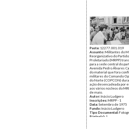
Pasta:
12277.001.019
Assunto:
Militantes do 
Reorganizativo do Partido
Proletariado (MRPP) tran
para a sede central do par
Avenida Pedro Álvares Cab
do material que fora conf
militares do Comando Op
do Norte (COPCON) dur
ação desencadeada por es
aos vários núcleos do MR
de maio.
Autor:
Inácio Ludgero
Inscrições:
MRPP - 1
Data:
Setembro de 1975
Fundo:
Inácio Ludgero
Tipo Documental:
Fotogr
Página(s):
1