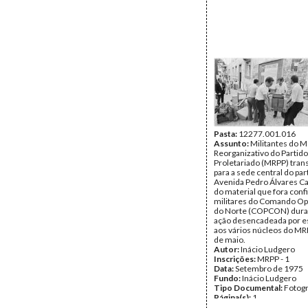
Pasta:
12277.001.016
Assunto:
Militantes do 
Reorganizativo do Partido
Proletariado (MRPP) tran
para a sede central do par
Avenida Pedro Álvares Cab
do material que fora conf
militares do Comando Op
do Norte (COPCON) dur
ação desencadeada por es
aos vários núcleos do MR
de maio.
Autor:
Inácio Ludgero
Inscrições:
MRPP - 1
Data:
Setembro de 1975
Fundo:
Inácio Ludgero
Tipo Documental:
Fotogr
Página(s):
1