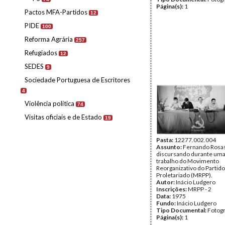
Página(s):
1
Pactos MFA-Partidos
12
PIDE
100
Reforma Agrária
257
Refugiados
12
SEDES
9
Sociedade Portuguesa de Escritores
4
Violência política
74
Visitas oficiais e de Estado
19
Pasta:
12277.002.004
Assunto:
Fernando Rosa
discursando durante uma
trabalho do Movimento
Reorganizativo do Partido
Proletariado (MRPP).
Autor:
Inácio Ludgero
Inscrições:
MRPP - 2
Data:
1975
Fundo:
Inácio Ludgero
Tipo Documental:
Fotogr
Página(s):
1