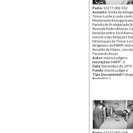
Pasta:
12277.002.012
Assunto:
Visita de deleg
Timor-Leste à sede centr
Movimento Reorganizati
Partido do Proletariado (
Avenida Pedro Álvares Ca
Reunião entre José Ramo
ministro das Relações Ex
Informação de Timor-Lest
dirigentes do MRPP, entre
Arnaldo de Matos, secretá
Fernando Rosas.
Autor:
Inácio Ludgero
Inscrições:
MRPP - 2
Data:
Dezembro de 1975
Fundo:
Inácio Ludgero
Tipo Documental:
Fotogr
Página(s):
1
Pasta:
12277.002.018