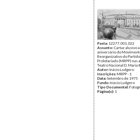
Pasta:
12277.001.022
Assunto:
Cartaz alusivo a
aniversário do Moviment
Reorganizativo do Partido
Proletariado (MRPP) nas 
Teatro Nacional D. Maria I
Autor:
Inácio Ludgero
Inscrições:
MRPP - 1
Data:
Setembro de 1975
Fundo:
Inácio Ludgero
Tipo Documental:
Fotogr
Página(s):
1