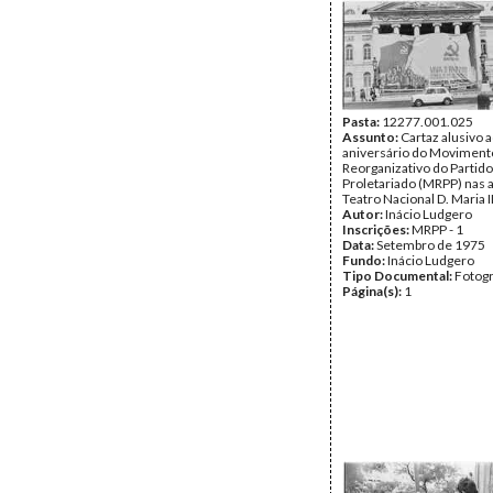
Pasta:
12277.001.025
Assunto:
Cartaz alusivo a
aniversário do Moviment
Reorganizativo do Partido
Proletariado (MRPP) nas 
Teatro Nacional D. Maria I
Autor:
Inácio Ludgero
Inscrições:
MRPP - 1
Data:
Setembro de 1975
Fundo:
Inácio Ludgero
Tipo Documental:
Fotogr
Página(s):
1