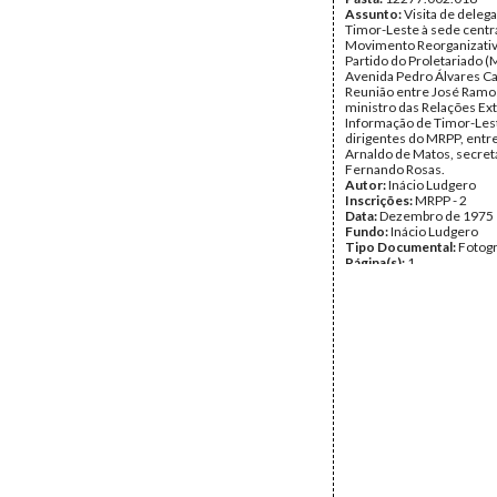
Assunto:
Visita de deleg
Timor-Leste à sede centr
Movimento Reorganizati
Partido do Proletariado (
Avenida Pedro Álvares Ca
Reunião entre José Ramo
ministro das Relações Ex
Informação de Timor-Lest
dirigentes do MRPP, entre
Arnaldo de Matos, secretá
Fernando Rosas.
Autor:
Inácio Ludgero
Inscrições:
MRPP - 2
Data:
Dezembro de 1975
Fundo:
Inácio Ludgero
Tipo Documental:
Fotogr
Página(s):
1