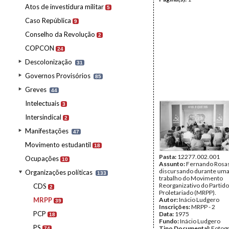
Atos de investidura militar
5
Caso República
9
Conselho da Revolução
2
COPCON
24
Descolonização
31
Governos Provisórios
85
Greves
44
Intelectuais
3
Intersindical
2
Manifestações
47
Movimento estudantil
18
Pasta:
12277.002.001
Ocupações
10
Assunto:
Fernando Rosa
discursando durante uma
Organizações políticas
133
trabalho do Movimento
Reorganizativo do Partido
CDS
2
Proletariado (MRPP).
MRPP
Autor:
Inácio Ludgero
39
Inscrições:
MRPP - 2
PCP
Data:
1975
18
Fundo:
Inácio Ludgero
PS
Tipo Documental:
Fotogr
74