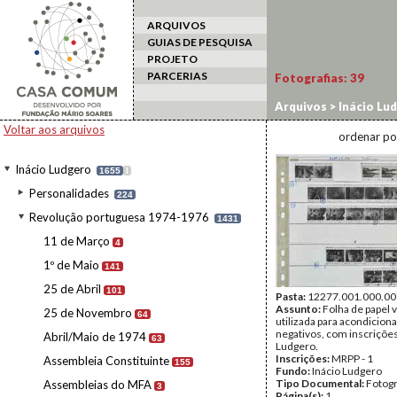
ARQUIVOS
GUIAS DE PESQUISA
PROJETO
PARCERIAS
Fotografias:
39
Arquivos
>
Inácio Lu
Voltar aos arquivos
ordenar po
Inácio Ludgero
1655
I
Personalidades
224
Revolução portuguesa 1974-1976
1431
11 de Março
4
1º de Maio
141
25 de Abril
101
Pasta:
12277.001.000.00
Assunto:
Folha de papel 
25 de Novembro
64
utilizada para acondiciona
negativos, com inscrições
Abril/Maio de 1974
63
Ludgero.
Inscrições:
MRPP - 1
Assembleia Constituinte
155
Fundo:
Inácio Ludgero
Tipo Documental:
Fotogr
Assembleias do MFA
3
Página(s):
1