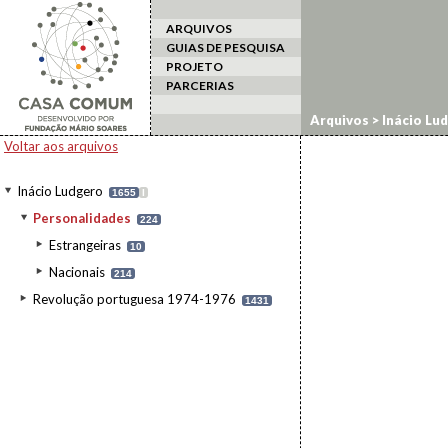
ARQUIVOS
GUIAS DE PESQUISA
PROJETO
PARCERIAS
Arquivos
>
Inácio Lu
Voltar aos arquivos
Inácio Ludgero
1655
I
Personalidades
224
Estrangeiras
10
Nacionais
214
Revolução portuguesa 1974-1976
1431