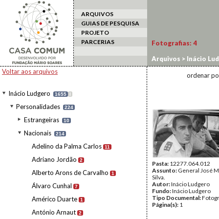
ARQUIVOS
GUIAS DE PESQUISA
PROJETO
PARCERIAS
Fotografias:
4
Arquivos
>
Inácio Lu
Voltar aos arquivos
ordenar po
Inácio Ludgero
1655
I
Personalidades
224
Estrangeiras
10
Nacionais
214
Adelino da Palma Carlos
11
Adriano Jordão
2
Pasta:
12277.064.012
Assunto:
General José M
Alberto Arons de Carvalho
1
Silva.
Autor:
Inácio Ludgero
Álvaro Cunhal
7
Fundo:
Inácio Ludgero
Tipo Documental:
Fotogr
Américo Duarte
1
Página(s):
1
António Arnaut
2