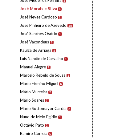
José Medeiros Ferreira
1
José Morais e Silva
4
José Neves Cardoso
1
José Pinheiro de Azevedo
15
José Sanches Osório
1
José Vacondeus
3
Kaúlza de Arriaga
4
Luís Nandin de Carvalho
1
Manuel Alegre
1
Marcelo Rebelo de Sousa
1
Mário Firmino Miguel
6
Mário Murteira
2
Mário Soares
7
Mário Sottomayor Cardia
2
Nuno de Melo Egídio
1
Octávio Pato
2
Ramiro Correia
6