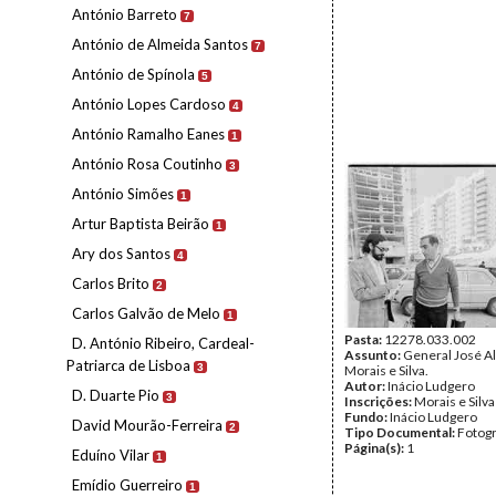
António Barreto
7
António de Almeida Santos
7
António de Spínola
5
António Lopes Cardoso
4
António Ramalho Eanes
1
António Rosa Coutinho
3
António Simões
1
Artur Baptista Beirão
1
Ary dos Santos
4
Carlos Brito
2
Carlos Galvão de Melo
1
Pasta:
12278.033.002
D. António Ribeiro, Cardeal-
Assunto:
General José A
Patriarca de Lisboa
3
Morais e Silva.
Autor:
Inácio Ludgero
D. Duarte Pio
3
Inscrições:
Morais e Silva
Fundo:
Inácio Ludgero
David Mourão-Ferreira
2
Tipo Documental:
Fotogr
Página(s):
1
Eduíno Vilar
1
Emídio Guerreiro
1