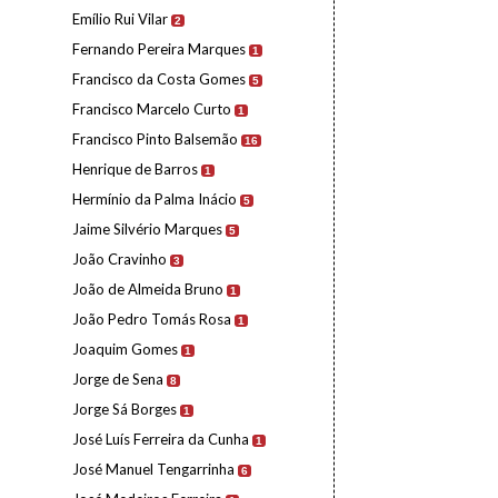
Emílio Rui Vilar
2
Fernando Pereira Marques
1
Francisco da Costa Gomes
5
Francisco Marcelo Curto
1
Francisco Pinto Balsemão
16
Henrique de Barros
1
Hermínio da Palma Inácio
5
Jaime Silvério Marques
5
João Cravinho
3
João de Almeida Bruno
1
João Pedro Tomás Rosa
1
Joaquim Gomes
1
Jorge de Sena
8
Jorge Sá Borges
1
José Luís Ferreira da Cunha
1
José Manuel Tengarrinha
6