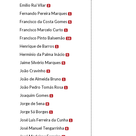
Emílio Rui Vilar
2
Fernando Pereira Marques
1
Francisco da Costa Gomes
5
Francisco Marcelo Curto
1
Francisco Pinto Balsemão
16
Henrique de Barros
1
Hermínio da Palma Inácio
5
Jaime Silvério Marques
5
João Cravinho
3
João de Almeida Bruno
1
João Pedro Tomás Rosa
1
Joaquim Gomes
1
Jorge de Sena
8
Jorge Sá Borges
1
José Luís Ferreira da Cunha
1
José Manuel Tengarrinha
6