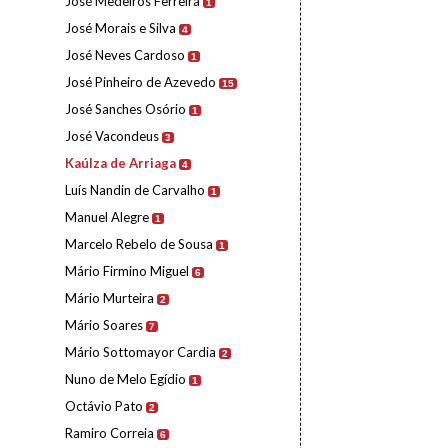
José Medeiros Ferreira
1
José Morais e Silva
4
José Neves Cardoso
1
José Pinheiro de Azevedo
15
José Sanches Osório
1
José Vacondeus
3
Kaúlza de Arriaga
4
Luís Nandin de Carvalho
1
Manuel Alegre
1
Marcelo Rebelo de Sousa
1
Mário Firmino Miguel
6
Mário Murteira
2
Mário Soares
7
Mário Sottomayor Cardia
2
Nuno de Melo Egídio
1
Octávio Pato
2
Ramiro Correia
6