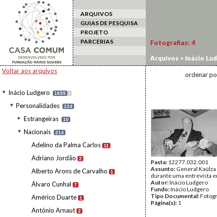
ARQUIVOS
GUIAS DE PESQUISA
PROJETO
PARCERIAS
Fotografias:
4
Arquivos
>
Inácio Lu
Voltar aos arquivos
ordenar po
Inácio Ludgero
1655
I
Personalidades
224
Estrangeiras
10
Nacionais
214
Adelino da Palma Carlos
11
Adriano Jordão
2
Pasta:
12277.032.001
Assunto:
General Kaúlza 
Alberto Arons de Carvalho
1
durante uma entrevista e
Autor:
Inácio Ludgero
Álvaro Cunhal
7
Fundo:
Inácio Ludgero
Tipo Documental:
Fotogr
Américo Duarte
1
Página(s):
1
António Arnaut
2