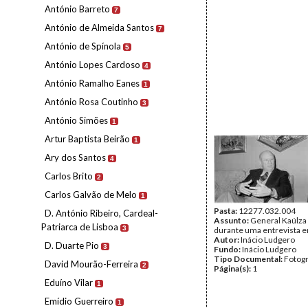
António Barreto
7
António de Almeida Santos
7
António de Spínola
5
António Lopes Cardoso
4
António Ramalho Eanes
1
António Rosa Coutinho
3
António Simões
1
Artur Baptista Beirão
1
Ary dos Santos
4
Carlos Brito
2
Carlos Galvão de Melo
1
Pasta:
12277.032.004
D. António Ribeiro, Cardeal-
Assunto:
General Kaúlza 
Patriarca de Lisboa
3
durante uma entrevista e
Autor:
Inácio Ludgero
D. Duarte Pio
3
Fundo:
Inácio Ludgero
Tipo Documental:
Fotogr
David Mourão-Ferreira
2
Página(s):
1
Eduíno Vilar
1
Emídio Guerreiro
1