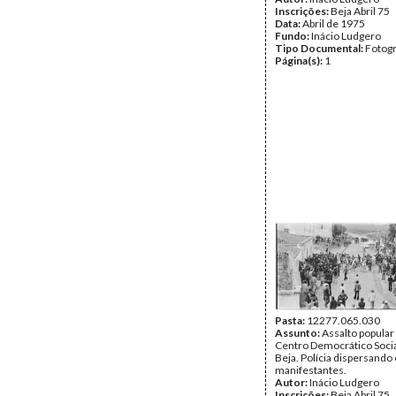
Inscrições:
Beja Abril 75
Data:
Abril de 1975
Fundo:
Inácio Ludgero
Tipo Documental:
Fotogr
Página(s):
1
Pasta:
12277.065.030
Assunto:
Assalto popular
Centro Democrático Socia
Beja. Polícia dispersando
manifestantes.
Autor:
Inácio Ludgero
Inscrições:
Beja Abril 75