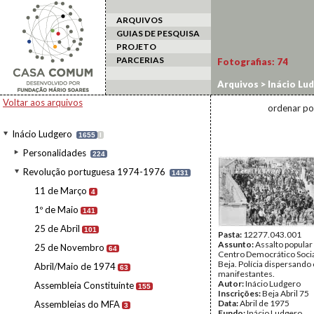
ARQUIVOS
GUIAS DE PESQUISA
PROJETO
PARCERIAS
Fotografias:
74
Arquivos
>
Inácio Lu
Voltar aos arquivos
ordenar po
Inácio Ludgero
1655
I
Personalidades
224
Revolução portuguesa 1974-1976
1431
11 de Março
4
1º de Maio
141
25 de Abril
101
Pasta:
12277.043.001
Assunto:
Assalto popular
25 de Novembro
64
Centro Democrático Socia
Beja. Polícia dispersando
Abril/Maio de 1974
63
manifestantes.
Autor:
Inácio Ludgero
Assembleia Constituinte
155
Inscrições:
Beja Abril 75
Data:
Abril de 1975
Assembleias do MFA
3
Fundo:
Inácio Ludgero