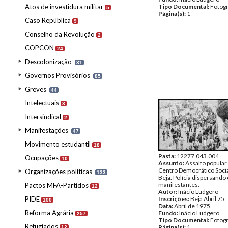
Atos de investidura militar
Tipo Documental:
Fotogr
5
Página(s):
1
Caso República
9
Conselho da Revolução
2
COPCON
24
Descolonização
31
Governos Provisórios
85
Greves
44
Intelectuais
3
Intersindical
2
Manifestações
47
Movimento estudantil
18
Pasta:
12277.043.004
Ocupações
10
Assunto:
Assalto popular
Centro Democrático Socia
Organizações políticas
133
Beja. Polícia dispersando
manifestantes.
Pactos MFA-Partidos
12
Autor:
Inácio Ludgero
PIDE
Inscrições:
Beja Abril 75
100
Data:
Abril de 1975
Reforma Agrária
Fundo:
Inácio Ludgero
257
Tipo Documental:
Fotogr
Refugiados
Página(s):
1
12