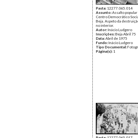
Pasta:
12277.065.014
Assunto:
Assalto popular
Centro Democrático Socia
Beja. Aspeto da destruiç
no interior.
Autor:
Inácio Ludgero
Inscrições:
Beja Abril 75
Data:
Abril de 1975
Fundo:
Inácio Ludgero
Tipo Documental:
Fotogr
Página(s):
1
Pasta:
12277.065.017