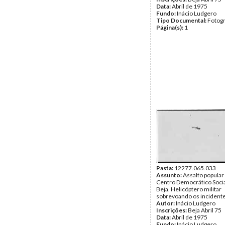
Data:
Abril de 1975
Fundo:
Inácio Ludgero
Tipo Documental:
Fotogr
Página(s):
1
Pasta:
12277.065.033
Assunto:
Assalto popular
Centro Democrático Socia
Beja. Helicóptero militar
sobrevoando os incidente
Autor:
Inácio Ludgero
Inscrições:
Beja Abril 75
Data:
Abril de 1975
Fundo:
Inácio Ludgero