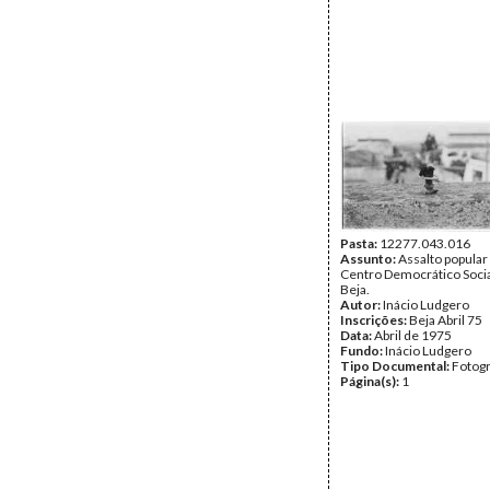
Pasta:
12277.043.016
Assunto:
Assalto popular
Centro Democrático Socia
Beja.
Autor:
Inácio Ludgero
Inscrições:
Beja Abril 75
Data:
Abril de 1975
Fundo:
Inácio Ludgero
Tipo Documental:
Fotogr
Página(s):
1