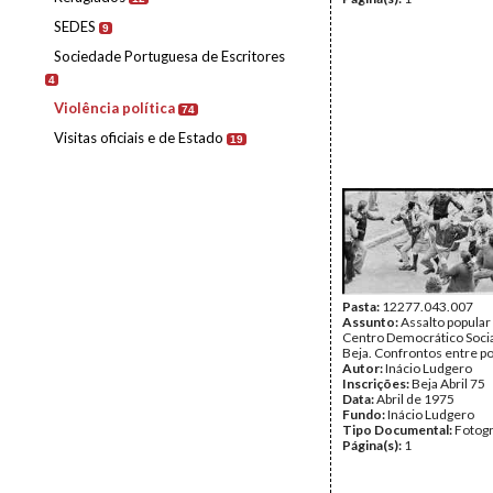
SEDES
9
Sociedade Portuguesa de Escritores
4
Violência política
74
Visitas oficiais e de Estado
19
Pasta:
12277.043.007
Assunto:
Assalto popular
Centro Democrático Socia
Beja. Confrontos entre p
Autor:
Inácio Ludgero
Inscrições:
Beja Abril 75
Data:
Abril de 1975
Fundo:
Inácio Ludgero
Tipo Documental:
Fotogr
Página(s):
1