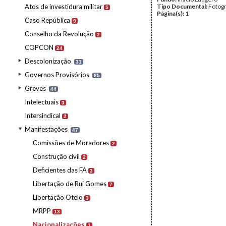
Atos de investidura militar
Tipo Documental:
Fotogr
5
Página(s):
1
Caso República
9
Conselho da Revolução
2
COPCON
24
Descolonização
31
Governos Provisórios
85
Greves
44
Intelectuais
3
Intersindical
2
Manifestações
47
Comissões de Moradores
2
Construção civil
2
Deficientes das FA
3
Libertação de Rui Gomes
7
Libertação Otelo
3
MRPP
13
Nacionalizações
1