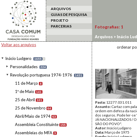
ARQUIVOS
GUIAS DE PESQUISA
PROJETO
PARCERIAS
Fotografias:
1
Arquivos
>
Inácio Lu
Voltar aos arquivos
ordenar po
Inácio Ludgero
1655
I
Personalidades
224
Revolução portuguesa 1974-1976
1431
11 de Março
4
1º de Maio
141
25 de Abril
101
Pasta:
12277.031.011
Assunto:
Cartaz com pala
25 de Novembro
64
ordem em defesa da naci
dos seguros. Pode ler-s
Abril/Maio de 1974
63
JÁ NACIONALIZADOS / 
SÃO DO POVO".
Assembleia Constituinte
155
Autor:
Inácio Ludgero
Data:
Março de 1975
Assembleias do MFA
3
Fundo:
Inácio Ludgero