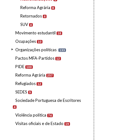
Reforma Agrária
8
Retornados
4
SUV
4
Movimento estudantil
18
Ocupações
10
Organizações políticas
133
Pactos MFA-Partidos
12
PIDE
100
Reforma Agrária
257
Refugiados
12
SEDES
9
Sociedade Portuguesa de Escritores
4
Violência política
74
Visitas oficiais e de Estado
19