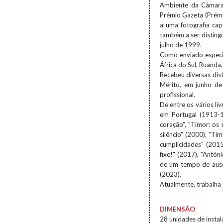
Ambiente da Câmara 
Prémio Gazeta (Prémi
a uma fotografia cap
também a ser disting
julho de 1999.
Como enviado especi
África do Sul, Ruanda
Recebeu diversas dis
Mérito, em junho de
profissional.
De entre os vários li
em Portugal (1913-1
coração", "Timor: os 
silêncio" (2000), "Ti
cumplicidades" (2015
fixe!" (2017), "Antón
de um tempo de ausê
(2023).
Atualmente, trabalha 
DIMENSÃO
28 unidades de insta