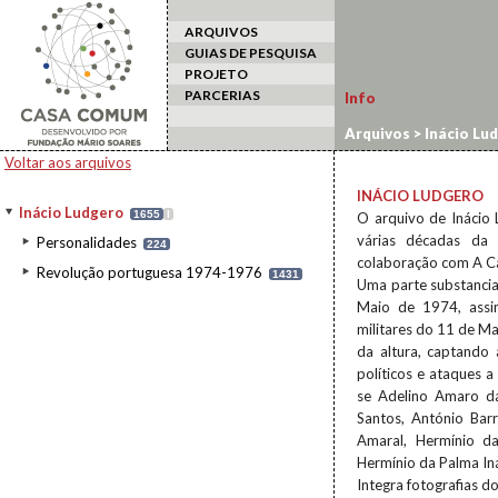
ARQUIVOS
GUIAS DE PESQUISA
PROJETO
PARCERIAS
Info
Arquivos
>
Inácio Lu
Voltar aos arquivos
INÁCIO LUDGERO
Inácio Ludgero
1655
I
O arquivo de Inácio 
várias décadas da 
Personalidades
224
colaboração com A Cap
Revolução portuguesa 1974-1976
1431
Uma parte substancia
Maio de 1974, assi
militares do 11 de Ma
da altura, captando 
políticos e ataques a
se Adelino Amaro da
Santos, António Bar
Amaral, Hermínio da
Hermínio da Palma Iná
Integra fotografias d