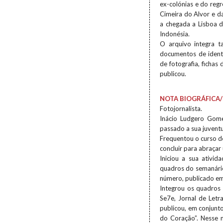
ex-colónias e do regr
Cimeira do Alvor e da
a chegada a Lisboa d
Indonésia.
O arquivo integra 
documentos de identi
de fotografia, fichas
publicou.
NOTA BIOGRÁFICA/
Fotojornalista.
Inácio Ludgero Gom
passado a sua juvent
Frequentou o curso de
concluir para abraçar
Iniciou a sua ativid
quadros do semanário
número, publicado em
Integrou os quadros
Se7e, Jornal de Letra
publicou, em conjunto
do Coração”. Nesse 