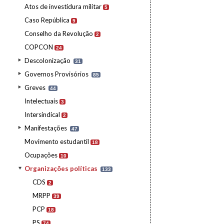
Atos de investidura militar
5
Caso República
9
Conselho da Revolução
2
COPCON
24
Descolonização
31
Governos Provisórios
85
Greves
44
Intelectuais
3
Intersindical
2
Manifestações
47
Movimento estudantil
18
Ocupações
10
Organizações políticas
133
CDS
2
MRPP
39
PCP
18
PS
74