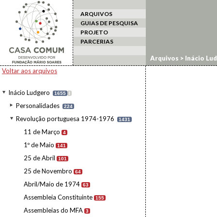
ARQUIVOS
GUIAS DE PESQUISA
PROJETO
PARCERIAS
Arquivos
>
Inácio Lu
Voltar aos arquivos
Inácio Ludgero
1655
I
Personalidades
224
Revolução portuguesa 1974-1976
1431
11 de Março
4
1º de Maio
141
25 de Abril
101
25 de Novembro
64
Abril/Maio de 1974
63
Assembleia Constituinte
155
Assembleias do MFA
3