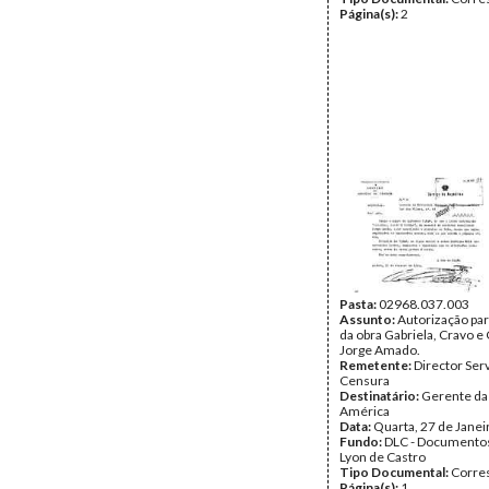
Página(s):
2
Pasta:
02968.037.003
Assunto:
Autorização par
da obra Gabriela, Cravo e
Jorge Amado.
Remetente:
Director Ser
Censura
Destinatário:
Gerente da
América
Data:
Quarta, 27 de Janei
Fundo:
DLC - Documentos
Lyon de Castro
Tipo Documental:
Corre
Página(s):
1