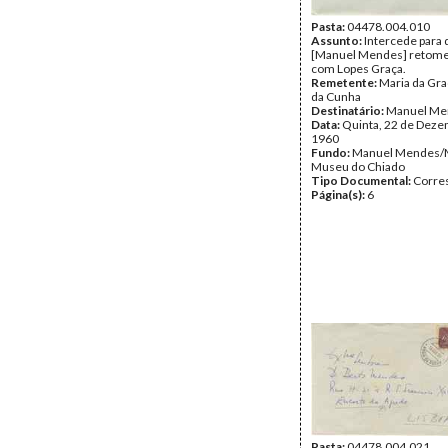
Pasta:
04478.004.010
Assunto:
Intercede para
[Manuel Mendes] retome
com Lopes Graça.
Remetente:
Maria da Gr
da Cunha
Destinatário:
Manuel Me
Data:
Quinta, 22 de Deze
1960
Fundo:
Manuel Mendes/
Museu do Chiado
Tipo Documental:
Corre
Página(s):
6
Pasta:
04478.004.021