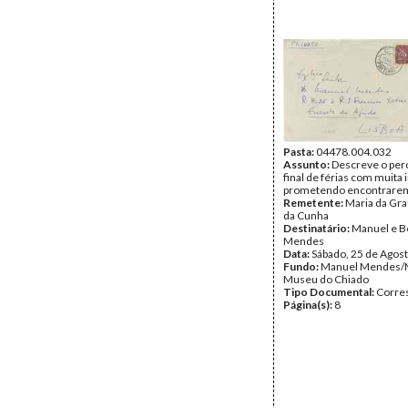
Pasta:
04478.004.032
Assunto:
Descreve o per
final de férias com muita i
prometendo encontrarem
Remetente:
Maria da Gr
da Cunha
Destinatário:
Manuel e B
Mendes
Data:
Sábado, 25 de Agos
Fundo:
Manuel Mendes/
Museu do Chiado
Tipo Documental:
Corre
Página(s):
8