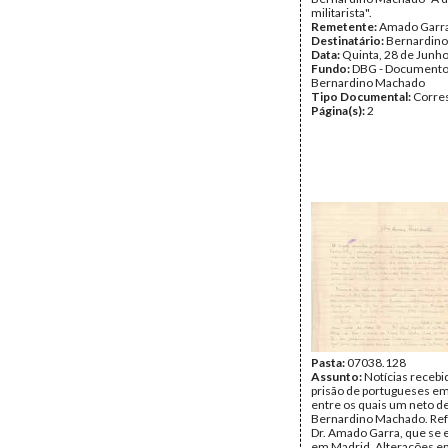
militarista".
Remetente:
Amado Garr
Destinatário:
Bernardin
Data:
Quinta, 28 de Junh
Fundo:
DBG - Document
Bernardino Machado
Tipo Documental:
Corre
Página(s):
2
Pasta:
07038.128
Assunto:
Notícias recebi
prisão de portugueses em
entre os quais um neto d
Bernardino Machado. Ref
Dr. Amado Garra, que se 
em Madrid. Alterações em