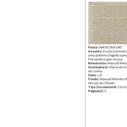
Pasta:
04478.004.045
Assunto:
Esclarecimento
uma polémica ligada à pe
Fernando Lopes Graça.
Remetente:
Manuel Men
Destinatário:
Maria da G
da Cunha
Data:
s.d.
Fundo:
Manuel Mendes/
Museu do Chiado
Tipo Documental:
Corre
Página(s):
1