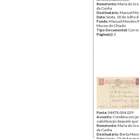
Remetente:
Maria da Gr
da Cunha
Destinatário:
Manuel Me
Data:
Sexta, 18 de Julho 
Fundo:
Manuel Mendes/
Museu do Chiado
Tipo Documental:
Corre
Página(s):
2
Pasta:
04478.004.029
Assunto:
Combina um jan
substituição daquele que 
Remetente:
Maria da Gr
da Cunha
Destinatário:
Berta Men
Data:
Sexta, 23 de Fevere