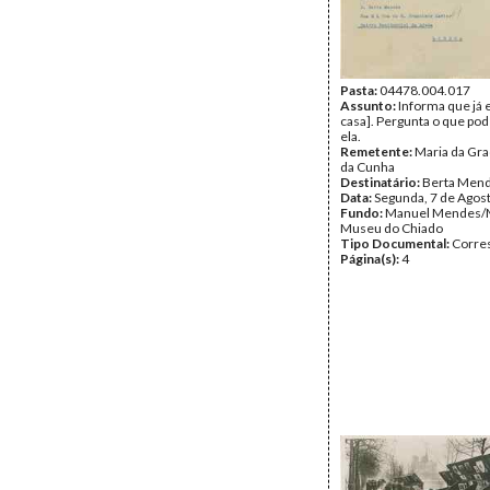
Pasta:
04478.004.017
Assunto:
Informa que já 
casa]. Pergunta o que pod
ela.
Remetente:
Maria da Gr
da Cunha
Destinatário:
Berta Men
Data:
Segunda, 7 de Agos
Fundo:
Manuel Mendes/
Museu do Chiado
Tipo Documental:
Corre
Página(s):
4