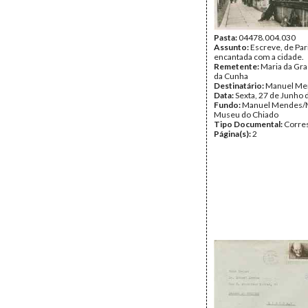
Pasta:
04478.004.030
Assunto:
Escreve, de Par
encantada com a cidade.
Remetente:
Maria da Gr
da Cunha
Destinatário:
Manuel Me
Data:
Sexta, 27 de Junho 
Fundo:
Manuel Mendes/
Museu do Chiado
Tipo Documental:
Corre
Página(s):
2