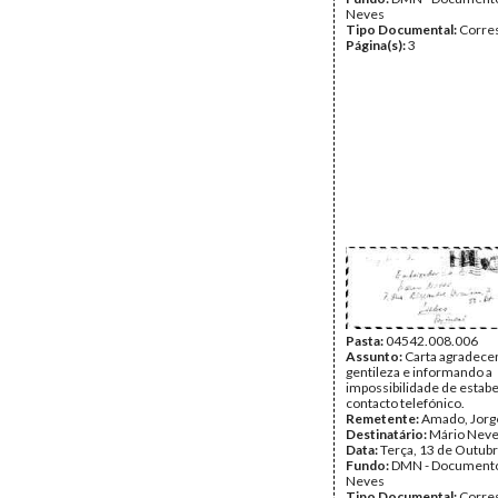
Neves
Tipo Documental:
Corre
Página(s):
3
Pasta:
04542.008.006
Assunto:
Carta agradece
gentileza e informando a
impossibilidade de estab
contacto telefónico.
Remetente:
Amado, Jorg
Destinatário:
Mário Nev
Data:
Terça, 13 de Outub
Fundo:
DMN - Documento
Neves
Tipo Documental:
Corre