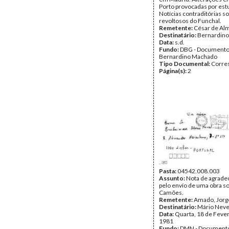
Porto provocadas por est
Notícias contraditórias s
revoltosos do Funchal.
Remetente:
César de Al
Destinatário:
Bernardin
Data:
s.d.
Fundo:
DBG - Document
Bernardino Machado
Tipo Documental:
Corre
Página(s):
2
Pasta:
04542.008.003
Assunto:
Nota de agrade
pelo envío de uma obra s
Camões.
Remetente:
Amado, Jorg
Destinatário:
Mário Nev
Data:
Quarta, 18 de Fever
1981
Fundo:
DMN - Documento