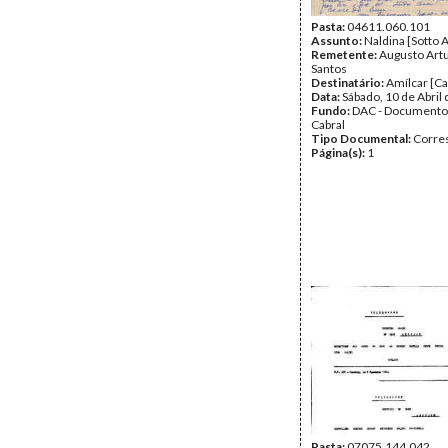
Pasta:
04611.060.101
Assunto:
Naldina [Sotto 
Remetente:
Augusto Art
Santos
Destinatário:
Amílcar [Ca
Data:
Sábado, 10 de Abril
Fundo:
DAC - Documento
Cabral
Tipo Documental:
Corre
Página(s):
1
Pasta:
07075.144.042