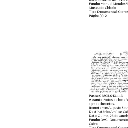
Fundo:
Manuel Mendes/
Museu do Chiado
Tipo Documental:
Corre
Página(s):
2
Pasta:
04605.043.113
Assunto:
Votos de boas f
agradecimentos.
Remetente:
Augusto Sou
Destinatário:
Amílcar Cab
Data:
Quinta, 23 de Janei
Fundo:
DAC - Documento
Cabral
Tipo Documental:
Corre