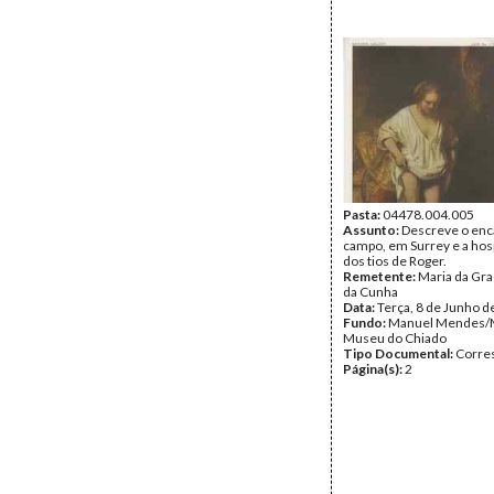
Pasta:
04478.004.005
Assunto:
Descreve o enc
campo, em Surrey e a hos
dos tios de Roger.
Remetente:
Maria da Gr
da Cunha
Data:
Terça, 8 de Junho d
Fundo:
Manuel Mendes/
Museu do Chiado
Tipo Documental:
Corre
Página(s):
2