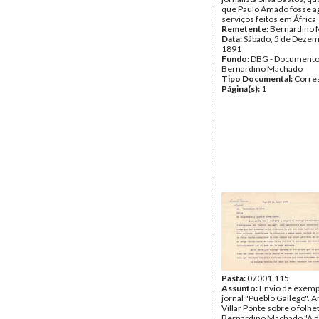
que Paulo Amado fosse a
serviços feitos em África
Remetente:
Bernardino
Data:
Sábado, 5 de Dezem
1891
Fundo:
DBG - Document
Bernardino Machado
Tipo Documental:
Corre
Página(s):
1
Pasta:
07001.115
Assunto:
Envio de exemp
jornal "Pueblo Gallego". A
Villar Ponte sobre o folhe
Bernardino Machado "A 