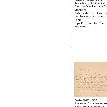
Remetente:
Amílcar Cabr
Destinatário:
Irondina A
Monteiro
Data:
Sexta, 8 de Novemb
Fundo:
DAC - Documento
Cabral
Tipo Documental:
Corre
Página(s):
1
Pasta:
07010.068
Assunto:
Carta de reco
jornalista Silva Bastos, q