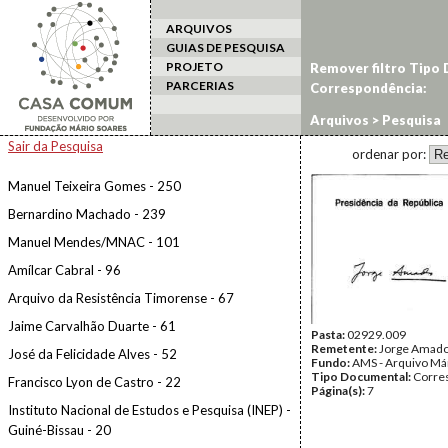
ARQUIVOS
GUIAS DE PESQUISA
PROJETO
Remover filtro Tipo
PARCERIAS
Correspondência:
1070
Arquivos
> Pesquisa
Sair da Pesquisa
ordenar por:
Manuel Teixeira Gomes - 250
Bernardino Machado - 239
Manuel Mendes/MNAC - 101
Amílcar Cabral - 96
Arquivo da Resistência Timorense - 67
Jaime Carvalhão Duarte - 61
Pasta:
02929.009
Remetente:
Jorge Amad
José da Felicidade Alves - 52
Fundo:
AMS - Arquivo Má
Tipo Documental:
Corre
Francisco Lyon de Castro - 22
Página(s):
7
Instituto Nacional de Estudos e Pesquisa (INEP) -
Guiné-Bissau - 20