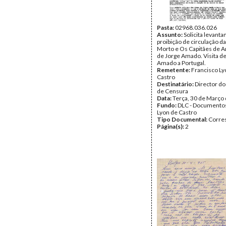
Pasta:
02968.036.026
Assunto:
Solicita levant
proibição de circulação d
Morto e Os Capitães de A
de Jorge Amado. Visita d
Amado a Portugal.
Remetente:
Francisco Ly
Castro
Destinatário:
Director do
de Censura
Data:
Terça, 30 de Março
Fundo:
DLC - Documentos
Lyon de Castro
Tipo Documental:
Corre
Página(s):
2