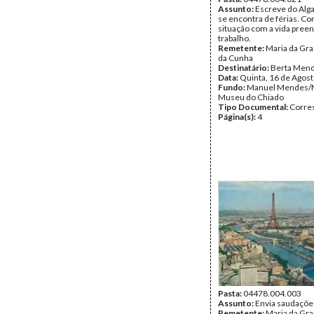
Assunto:
Escreve do Alg
se encontra de férias. C
situação com a vida preen
trabalho.
Remetente:
Maria da Gr
da Cunha
Destinatário:
Berta Men
Data:
Quinta, 16 de Agos
Fundo:
Manuel Mendes/
Museu do Chiado
Tipo Documental:
Corre
Página(s):
4
Pasta:
04478.004.003
Assunto:
Envia saudações
Remetente:
Maria da Gr