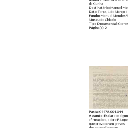
da Cunha
Destinatário:
Manuel Me
Data:
Terça, 1 de Março 
Fundo:
Manuel Mendes/
Museu do Chiado
Tipo Documental:
Corre
Página(s):
2
Pasta:
04478.004.044
Assunto:
Esclarece algu
afirmações, sobre F. Lope
que provocaram graves
desentendimentos.