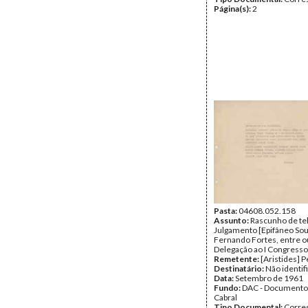
Página(s):
2
Pasta:
04608.052.158
Assunto:
Rascunho de te
Julgamento [Epifâneo So
Fernando Fortes, entre o
Delegação ao I Congress
Remetente:
[Aristides] P
Destinatário:
Não identif
Data:
Setembro de 1961
Fundo:
DAC - Documento
Cabral
Tipo Documental:
Corre