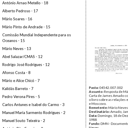
António Arnao Metello - 18
Alberto Pedroso - 17
Mário Soares - 16
Mário Pinto de Andrade - 15
Comissão Mundial Independente para os
Oceanos - 15
Mário Neves - 13
Abel Salazar/CMAS - 12
Rodrigo José Rodrigues - 12
Afonso Costa - 8
Mário e Alice Chicó - 7
Pasta:
04542.007.002
Kalidás Barreto - 7
Assunto:
Resposta de Má
Carta de James Amado 
Pedro Verona Pires - 5
o livro sobre as relações 
e Moscovo.
Carlos Antunes e Isabel do Carmo - 3
Remetente:
Mário Neves
Destinatário:
Amado, Ja
Manuel Maria Sarmento Rodrigues - 2
Data:
Domingo, 18 de De
1988
Manuel Souto Teixeira - 2
Fundo:
DMN - Documento
Neves