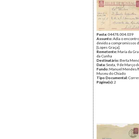
Pasta:
04478.004.039
Assunto:
Adia o encontro
devido a compromissos 
[Lopes Graça].
Remetente:
Maria da Gr
da Cunha
Destinatário:
Berta Men
Data:
Sexta, 9 de Março 
Fundo:
Manuel Mendes/
Museu do Chiado
Tipo Documental:
Corre
Página(s):
2