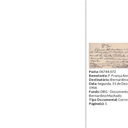
Pasta:
06744.072
Remetente:
F. França A
Destinatário:
Bernardin
Data:
Segunda, 31 de De
1906
Fundo:
DBG - Document
Bernardino Machado
Tipo Documental:
Corre
Página(s):
1