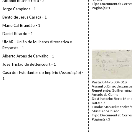
António Rita-Ferreira - 2
Tipo Documental:
Corre
Página(s):
1
Jorge Campinos - 1
Bento de Jesus Caraça - 1
Mário Cal Brandão - 1
Daniel Ricardo - 1
UMAR - União de Mulheres Alternativa e
Resposta - 1
Alberto Arons de Carvalho - 1
José Tristão de Bettencourt - 1
Casa dos Estudantes do Império (Associação) -
1
Pasta:
04478.004.018
Assunto:
Envio de gansos
Remetente:
Guilhermina
Amado da Cunha
Destinatário:
Berta Men
Data:
s.d.
Fundo:
Manuel Mendes/
Museu do Chiado
Tipo Documental:
Corre
Página(s):
3