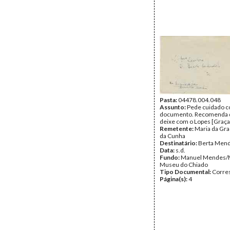
Pasta:
04478.004.048
Assunto:
Pede cuidado 
documento. Recomenda 
deixe com o Lopes [Graça
Remetente:
Maria da Gr
da Cunha
Destinatário:
Berta Men
Data:
s.d.
Fundo:
Manuel Mendes/
Museu do Chiado
Tipo Documental:
Corre
Página(s):
4