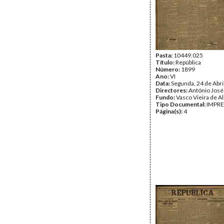
Pasta:
10449.025
Título:
República
Número:
1899
Ano:
VI
Data:
Segunda, 24 de Abri
Directores:
António José
Fundo:
Vasco Vieira de A
Tipo Documental:
IMPR
Página(s):
4