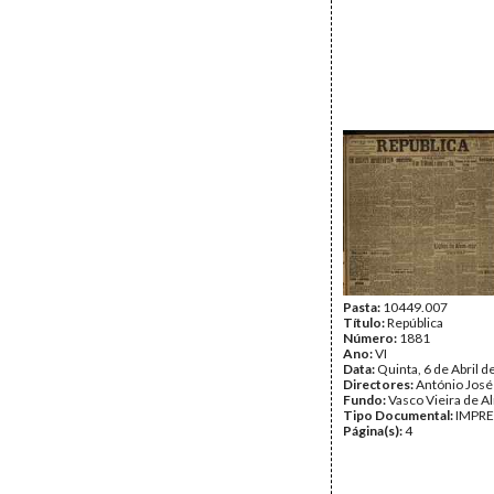
Pasta:
10449.007
Título:
República
Número:
1881
Ano:
VI
Data:
Quinta, 6 de Abril 
Directores:
António José
Fundo:
Vasco Vieira de A
Tipo Documental:
IMPR
Página(s):
4