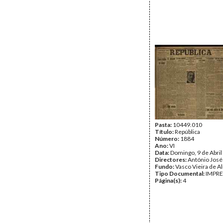
Pasta:
10449.010
Título:
República
Número:
1884
Ano:
VI
Data:
Domingo, 9 de Abril
Directores:
António José
Fundo:
Vasco Vieira de A
Tipo Documental:
IMPR
Página(s):
4