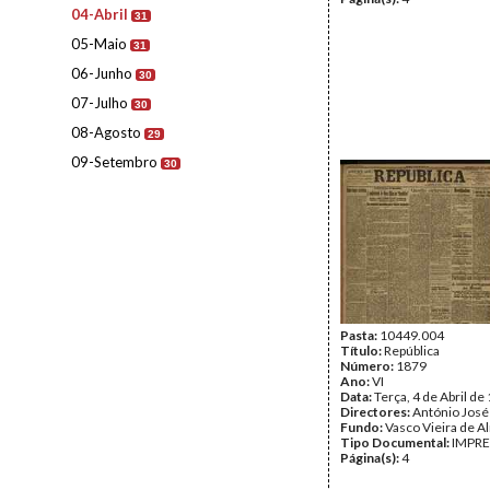
04-Abril
31
05-Maio
31
06-Junho
30
07-Julho
30
08-Agosto
29
09-Setembro
30
Pasta:
10449.004
Título:
República
Número:
1879
Ano:
VI
Data:
Terça, 4 de Abril de
Directores:
António José
Fundo:
Vasco Vieira de A
Tipo Documental:
IMPR
Página(s):
4