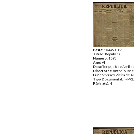
Pasta:
10449.019
Título:
República
Número:
1893
Ano:
VI
Data:
Terça, 18 de Abril 
Directores:
António José
Fundo:
Vasco Vieira de A
Tipo Documental:
IMPR
Página(s):
4