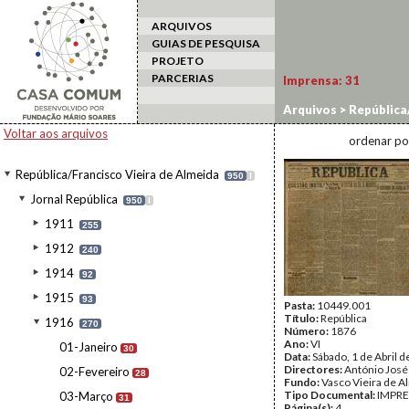
ARQUIVOS
GUIAS DE PESQUISA
PROJETO
PARCERIAS
Imprensa:
31
Arquivos
>
República/
Voltar aos arquivos
ordenar po
República/Francisco Vieira de Almeida
950
I
Jornal República
950
I
1911
255
1912
240
1914
92
1915
93
Pasta:
10449.001
Título:
República
1916
270
Número:
1876
Ano:
VI
01-Janeiro
30
Data:
Sábado, 1 de Abril 
Directores:
António José
02-Fevereiro
28
Fundo:
Vasco Vieira de A
Tipo Documental:
IMPR
03-Março
31
Página(s):
4