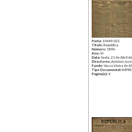
Pasta:
10449.022
Título:
República
Número:
1896
Ano:
VI
Data:
Sexta, 21 de Abril d
Directores:
António José
Fundo:
Vasco Vieira de A
Tipo Documental:
IMPR
Página(s):
4