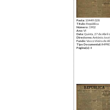
Pasta:
10449.028
Título:
República
Número:
1902
Ano:
VI
Data:
Quinta, 27 de Abril
Directores:
António José
Fundo:
Vasco Vieira de A
Tipo Documental:
IMPR
Página(s):
4