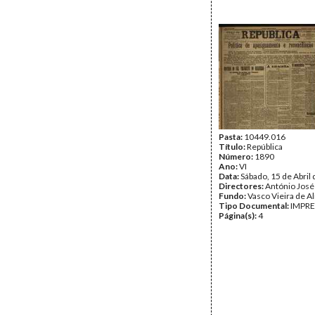
Pasta:
10449.016
Título:
República
Número:
1890
Ano:
VI
Data:
Sábado, 15 de Abril
Directores:
António José
Fundo:
Vasco Vieira de A
Tipo Documental:
IMPR
Página(s):
4