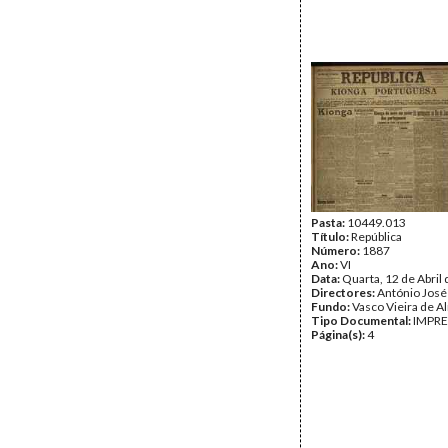
Pasta:
10449.013
Título:
República
Número:
1887
Ano:
VI
Data:
Quarta, 12 de Abril
Directores:
António José
Fundo:
Vasco Vieira de A
Tipo Documental:
IMPR
Página(s):
4