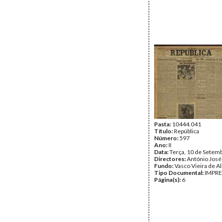
Pasta:
10444.041
Título:
República
Número:
597
Ano:
II
Data:
Terça, 10 de Setem
Directores:
António José
Fundo:
Vasco Vieira de A
Tipo Documental:
IMPR
Página(s):
6