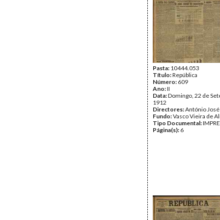
Pasta:
10444.053
Título:
República
Número:
609
Ano:
II
Data:
Domingo, 22 de Se
1912
Directores:
António José
Fundo:
Vasco Vieira de A
Tipo Documental:
IMPR
Página(s):
6