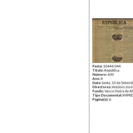
Pasta:
10444.044
Título:
República
Número:
600
Ano:
II
Data:
Sexta, 13 de Setem
Directores:
António José
Fundo:
Vasco Vieira de A
Tipo Documental:
IMPR
Página(s):
6