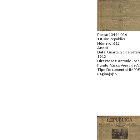
Pasta:
10444.056
Título:
República
Número:
612
Ano:
II
Data:
Quarta, 25 de Sete
1912
Directores:
António José
Fundo:
Vasco Vieira de A
Tipo Documental:
IMPR
Página(s):
6