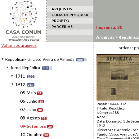
ARQUIVOS
GUIAS DE PESQUISA
PROJETO
PARCERIAS
Imprensa:
30
Arquivos
>
República/
Voltar aos arquivos
ordenar po
República/Francisco Vieira de Almeida
950
I
Jornal República
950
I
1911
255
1912
240
05-Maio
31
06-Junho
30
Pasta:
10444.032
Título:
República
07-Julho
30
Número:
588
Ano:
II
08-Agosto
31
Data:
Domingo, 1 de Set
1912
09-Setembro
30
Directores:
António José
Fundo:
Vasco Vieira de A
10-Outubro
30
Tipo Documental:
IMPR