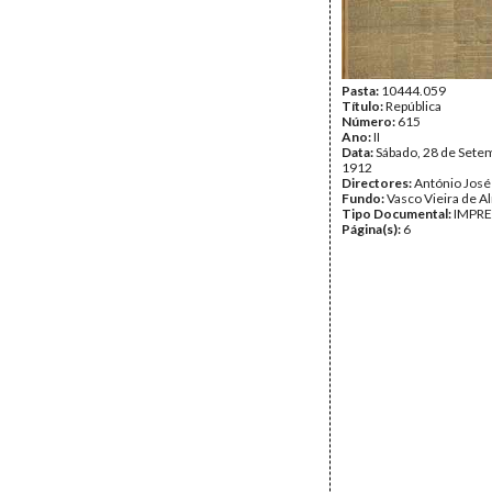
Pasta:
10444.059
Título:
República
Número:
615
Ano:
II
Data:
Sábado, 28 de Sete
1912
Directores:
António José
Fundo:
Vasco Vieira de A
Tipo Documental:
IMPR
Página(s):
6