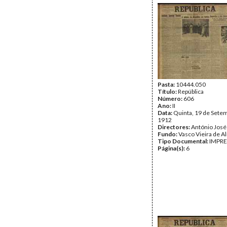
Pasta:
10444.050
Título:
República
Número:
606
Ano:
II
Data:
Quinta, 19 de Sete
1912
Directores:
António José
Fundo:
Vasco Vieira de A
Tipo Documental:
IMPR
Página(s):
6