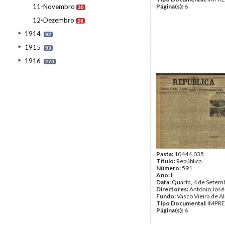
11-Novembro
Página(s):
6
30
12-Dezembro
28
1914
92
1915
93
1916
270
Pasta:
10444.035
Título:
República
Número:
591
Ano:
II
Data:
Quarta, 4 de Setem
Directores:
António José
Fundo:
Vasco Vieira de A
Tipo Documental:
IMPR
Página(s):
6