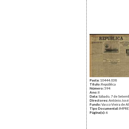
Pasta:
10444.038
Título:
República
Número:
594
Ano:
II
Data:
Sábado, 7 de Setem
Directores:
António José
Fundo:
Vasco Vieira de A
Tipo Documental:
IMPR
Página(s):
6