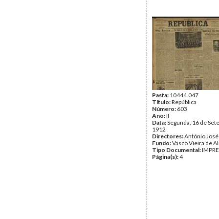
Pasta:
10444.047
Título:
República
Número:
603
Ano:
II
Data:
Segunda, 16 de Set
1912
Directores:
António José
Fundo:
Vasco Vieira de A
Tipo Documental:
IMPR
Página(s):
4