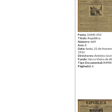
Pasta:
10445.053
Título:
República
Número:
669
Ano:
II
Data:
Sexta, 22 de Novem
1912
Directores:
António José
Fundo:
Vasco Vieira de A
Tipo Documental:
IMPR
Página(s):
6