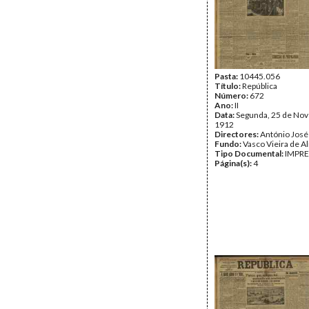
Pasta:
10445.056
Título:
República
Número:
672
Ano:
II
Data:
Segunda, 25 de No
1912
Directores:
António José
Fundo:
Vasco Vieira de A
Tipo Documental:
IMPR
Página(s):
4