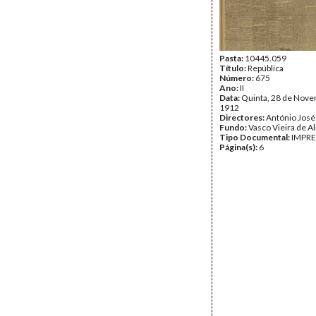
Pasta:
10445.059
Título:
República
Número:
675
Ano:
II
Data:
Quinta, 28 de Nov
1912
Directores:
António José
Fundo:
Vasco Vieira de A
Tipo Documental:
IMPR
Página(s):
6