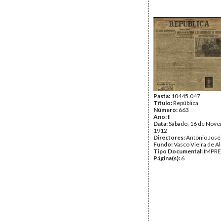
Pasta:
10445.047
Título:
República
Número:
663
Ano:
II
Data:
Sábado, 16 de Nov
1912
Directores:
António José
Fundo:
Vasco Vieira de A
Tipo Documental:
IMPR
Página(s):
6