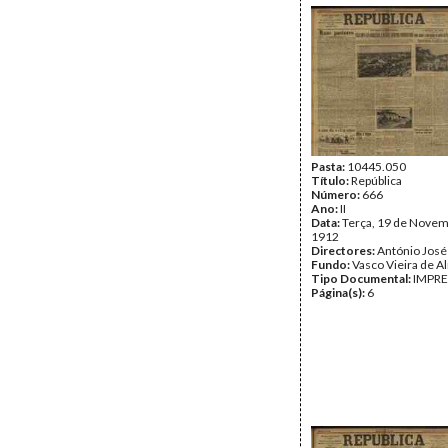
Pasta:
10445.050
Título:
República
Número:
666
Ano:
II
Data:
Terça, 19 de Novem
1912
Directores:
António José
Fundo:
Vasco Vieira de A
Tipo Documental:
IMPR
Página(s):
6