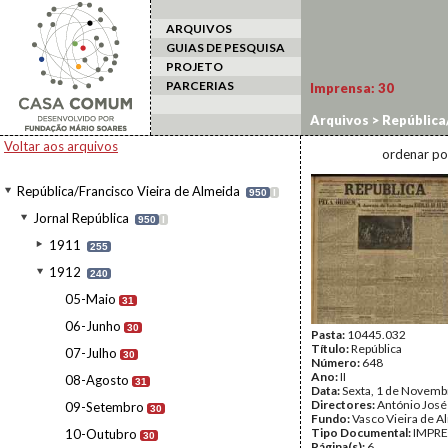
ARQUIVOS
GUIAS DE PESQUISA
PROJETO
PARCERIAS
Imprensa:
30
Arquivos
>
República/
Voltar aos arquivos
ordenar po
República/Francisco Vieira de Almeida
950
I
Jornal República
950
I
1911
255
1912
240
05-Maio
31
06-Junho
30
Pasta:
10445.032
Título:
República
07-Julho
30
Número:
648
Ano:
II
08-Agosto
31
Data:
Sexta, 1 de Novemb
Directores:
António José
09-Setembro
30
Fundo:
Vasco Vieira de A
Tipo Documental:
IMPR
10-Outubro
30
Página(s):
6