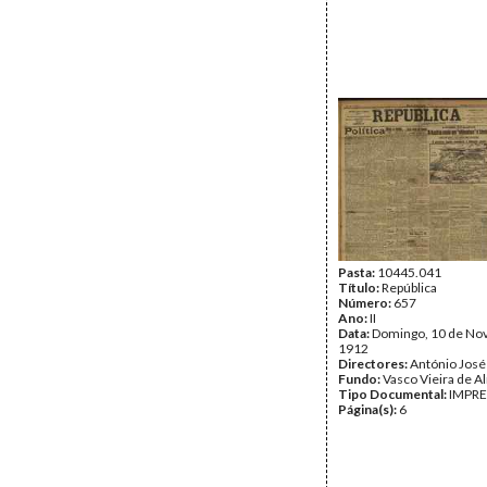
Pasta:
10445.041
Título:
República
Número:
657
Ano:
II
Data:
Domingo, 10 de No
1912
Directores:
António José
Fundo:
Vasco Vieira de A
Tipo Documental:
IMPR
Página(s):
6