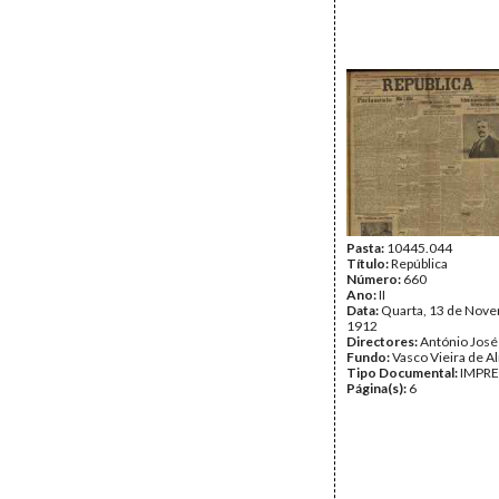
Pasta:
10445.044
Título:
República
Número:
660
Ano:
II
Data:
Quarta, 13 de Nov
1912
Directores:
António José
Fundo:
Vasco Vieira de A
Tipo Documental:
IMPR
Página(s):
6