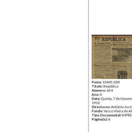
Pasta:
10445.038
Título:
República
Número:
654
Ano:
II
Data:
Quinta, 7 de Novem
1912
Directores:
António José
Fundo:
Vasco Vieira de A
Tipo Documental:
IMPR
Página(s):
6