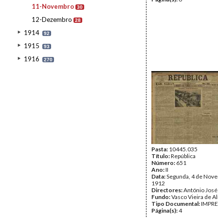
11-Novembro
30
12-Dezembro
28
1914
92
1915
93
1916
270
Pasta:
10445.035
Título:
República
Número:
651
Ano:
II
Data:
Segunda, 4 de Nov
1912
Directores:
António José
Fundo:
Vasco Vieira de A
Tipo Documental:
IMPR
Página(s):
4