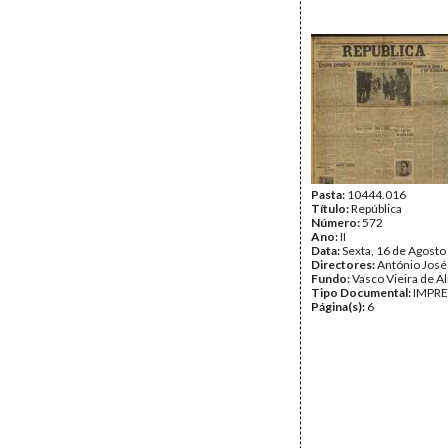
Pasta:
10444.016
Título:
República
Número:
572
Ano:
II
Data:
Sexta, 16 de Agosto
Directores:
António José
Fundo:
Vasco Vieira de A
Tipo Documental:
IMPR
Página(s):
6