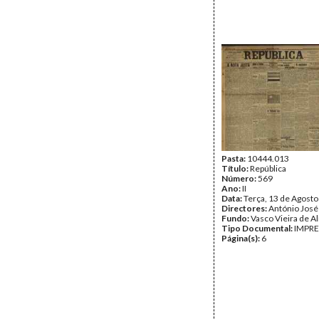
Pasta:
10444.013
Título:
República
Número:
569
Ano:
II
Data:
Terça, 13 de Agost
Directores:
António José
Fundo:
Vasco Vieira de A
Tipo Documental:
IMPR
Página(s):
6