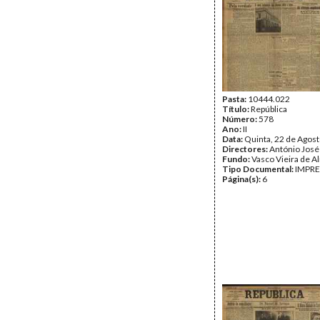
Pasta:
10444.022
Título:
República
Número:
578
Ano:
II
Data:
Quinta, 22 de Agos
Directores:
António José
Fundo:
Vasco Vieira de A
Tipo Documental:
IMPR
Página(s):
6