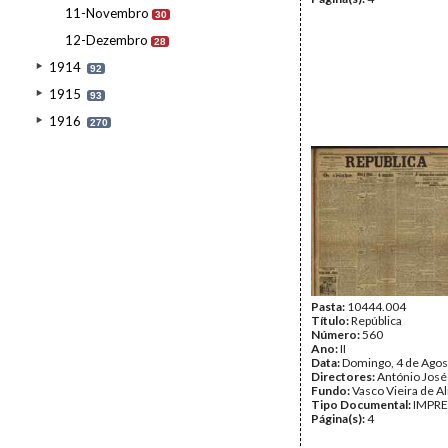
11-Novembro
30
12-Dezembro
28
1914
92
1915
93
1916
270
Pasta:
10444.004
Título:
República
Número:
560
Ano:
II
Data:
Domingo, 4 de Agos
Directores:
António José
Fundo:
Vasco Vieira de A
Tipo Documental:
IMPR
Página(s):
4