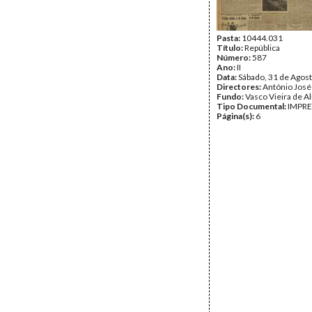
Pasta:
10444.031
Título:
República
Número:
587
Ano:
II
Data:
Sábado, 31 de Agos
Directores:
António José
Fundo:
Vasco Vieira de A
Tipo Documental:
IMPR
Página(s):
6