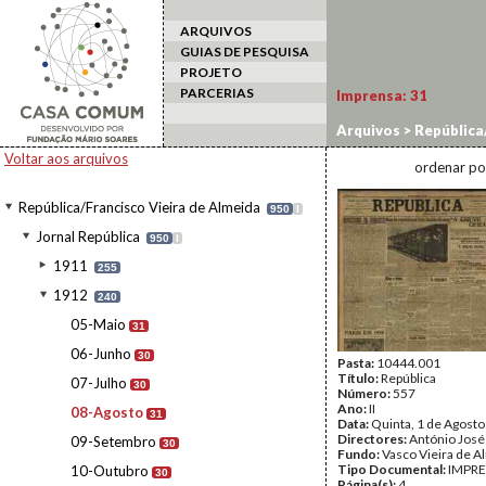
ARQUIVOS
GUIAS DE PESQUISA
PROJETO
PARCERIAS
Imprensa:
31
Arquivos
>
República/
Voltar aos arquivos
ordenar po
República/Francisco Vieira de Almeida
950
I
Jornal República
950
I
1911
255
1912
240
05-Maio
31
06-Junho
30
Pasta:
10444.001
Título:
República
07-Julho
30
Número:
557
Ano:
II
08-Agosto
31
Data:
Quinta, 1 de Agost
Directores:
António José
09-Setembro
30
Fundo:
Vasco Vieira de A
Tipo Documental:
IMPR
10-Outubro
30
Página(s):
4