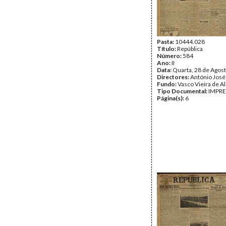
Pasta:
10444.028
Título:
República
Número:
584
Ano:
II
Data:
Quarta, 28 de Agos
Directores:
António José
Fundo:
Vasco Vieira de A
Tipo Documental:
IMPR
Página(s):
6