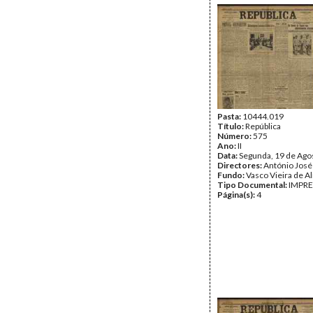
Pasta:
10444.019
Título:
República
Número:
575
Ano:
II
Data:
Segunda, 19 de Ago
Directores:
António José
Fundo:
Vasco Vieira de A
Tipo Documental:
IMPR
Página(s):
4