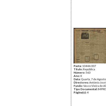
Pasta:
10444.007
Título:
República
Número:
563
Ano:
II
Data:
Quarta, 7 de Agost
Directores:
António José
Fundo:
Vasco Vieira de A
Tipo Documental:
IMPR
Página(s):
4