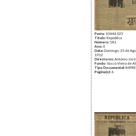
Pasta:
10444.025
Título:
República
Número:
581
Ano:
II
Data:
Domingo, 25 de Ago
1912
Directores:
António José
Fundo:
Vasco Vieira de A
Tipo Documental:
IMPR
Página(s):
6