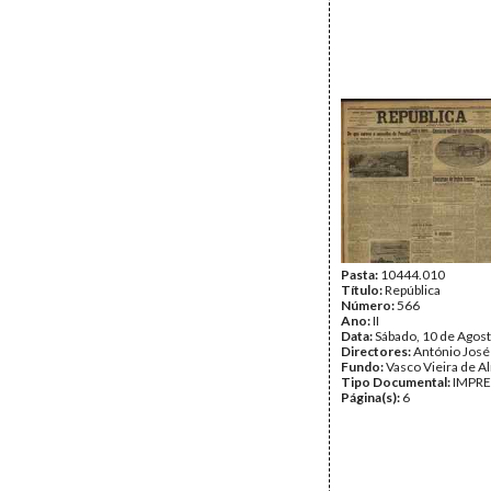
Pasta:
10444.010
Título:
República
Número:
566
Ano:
II
Data:
Sábado, 10 de Agos
Directores:
António José
Fundo:
Vasco Vieira de A
Tipo Documental:
IMPR
Página(s):
6