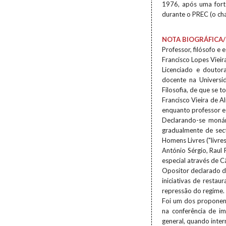
1976, após uma forte
durante o PREC (o ch
NOTA BIOGRÁFICA/
Professor, filósofo e e
Francisco Lopes Viei
Licenciado e doutor
docente na Universi
Filosofia, de que se 
Francisco Vieira de A
enquanto professor e
Declarando-se monár
gradualmente de sec
Homens Livres ("livre
António Sérgio, Raul 
especial através de 
Opositor declarado d
iniciativas de resta
repressão do regime.
Foi um dos proponen
na conferência de i
general, quando inter