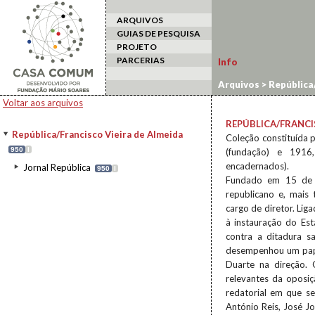
ARQUIVOS
GUIAS DE PESQUISA
PROJETO
PARCERIAS
Info
Arquivos
>
República/
Voltar aos arquivos
REPÚBLICA/FRANCI
República/Francisco Vieira de Almeida
Coleção constituída 
950
I
(fundação) e 1916
encadernados).
Jornal República
950
I
Fundado em 15 de j
republicano e, mais
cargo de diretor. Lig
à instauração do Est
contra a ditadura s
desempenhou um papel
Duarte na direção. 
relevantes da oposi
redatorial em que s
António Reis, José Jo