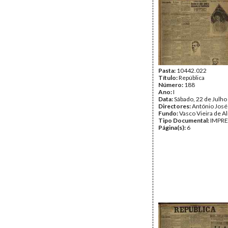
Pasta:
10442.022
Título:
República
Número:
188
Ano:
I
Data:
Sábado, 22 de Julho
Directores:
António José
Fundo:
Vasco Vieira de A
Tipo Documental:
IMPR
Página(s):
6