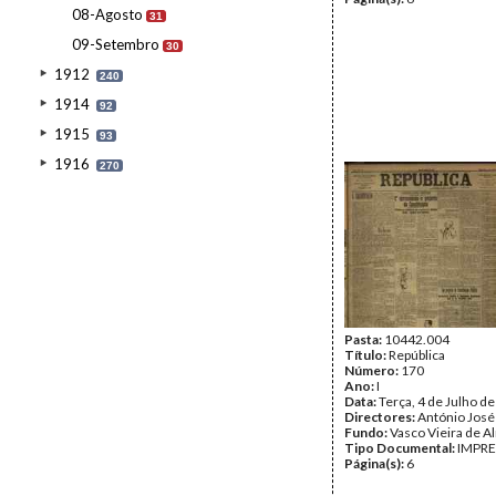
08-Agosto
31
09-Setembro
30
1912
240
1914
92
1915
93
1916
270
Pasta:
10442.004
Título:
República
Número:
170
Ano:
I
Data:
Terça, 4 de Julho d
Directores:
António José
Fundo:
Vasco Vieira de A
Tipo Documental:
IMPR
Página(s):
6