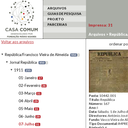
ARQUIVOS
GUIAS DE PESQUISA
PROJETO
PARCERIAS
Imprensa:
31
Arquivos
>
República/
Voltar aos arquivos
ordenar po
República/Francisco Vieira de Almeida
950
I
Jornal República
950
I
1911
255
01-Janeiro
17
02-Fevereiro
26
03-Março
31
Pasta:
10442.001
Título:
República
04-Abril
29
Número:
167
Ano:
I
05-Maio
31
Data:
Sábado, 1 de Julho 
Directores:
António José
06-Junho
29
Fundo:
Vasco Vieira de A
Tipo Documental:
IMPR
07-Julho
31
Página(s):
6