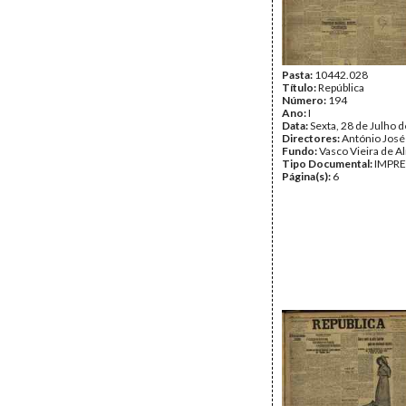
Pasta:
10442.028
Título:
República
Número:
194
Ano:
I
Data:
Sexta, 28 de Julho 
Directores:
António José
Fundo:
Vasco Vieira de A
Tipo Documental:
IMPR
Página(s):
6