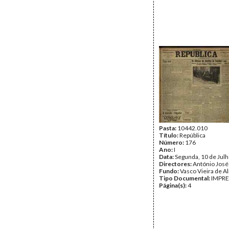
Pasta:
10442.010
Título:
República
Número:
176
Ano:
I
Data:
Segunda, 10 de Jul
Directores:
António José
Fundo:
Vasco Vieira de A
Tipo Documental:
IMPR
Página(s):
4