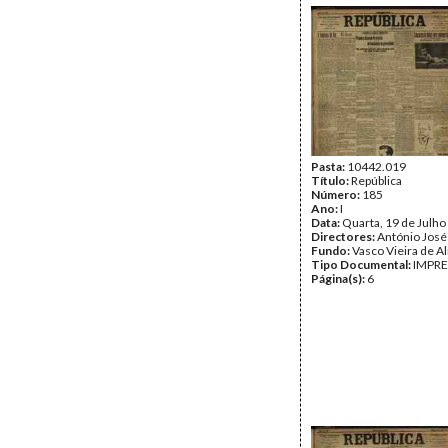
Pasta:
10442.019
Título:
República
Número:
185
Ano:
I
Data:
Quarta, 19 de Julho
Directores:
António José
Fundo:
Vasco Vieira de A
Tipo Documental:
IMPR
Página(s):
6