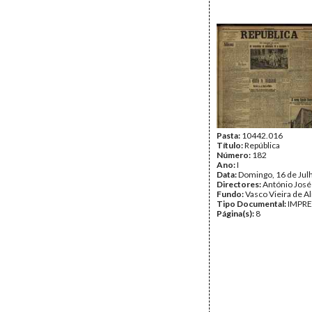
Pasta:
10442.016
Título:
República
Número:
182
Ano:
I
Data:
Domingo, 16 de Jul
Directores:
António José
Fundo:
Vasco Vieira de A
Tipo Documental:
IMPR
Página(s):
8