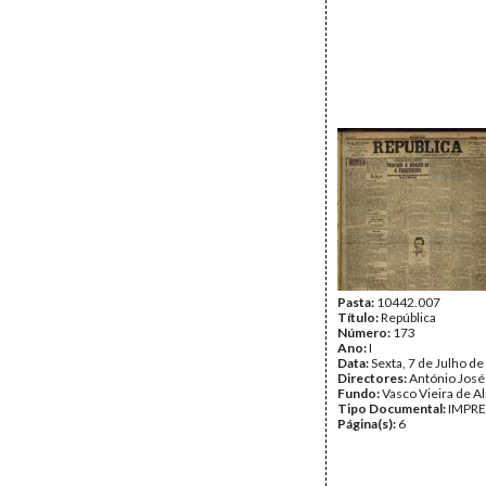
Pasta:
10442.007
Título:
República
Número:
173
Ano:
I
Data:
Sexta, 7 de Julho d
Directores:
António José
Fundo:
Vasco Vieira de A
Tipo Documental:
IMPR
Página(s):
6