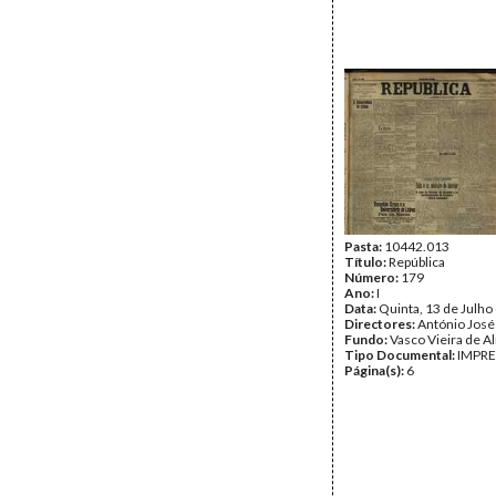
Pasta:
10442.013
Título:
República
Número:
179
Ano:
I
Data:
Quinta, 13 de Julho
Directores:
António José
Fundo:
Vasco Vieira de A
Tipo Documental:
IMPR
Página(s):
6