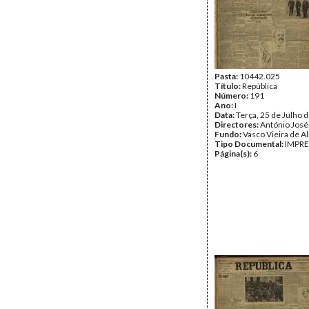
Pasta:
10442.025
Título:
República
Número:
191
Ano:
I
Data:
Terça, 25 de Julho 
Directores:
António José
Fundo:
Vasco Vieira de A
Tipo Documental:
IMPR
Página(s):
6