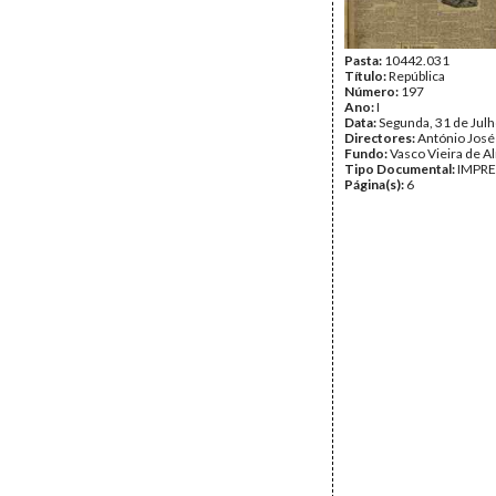
Pasta:
10442.031
Título:
República
Número:
197
Ano:
I
Data:
Segunda, 31 de Jul
Directores:
António José
Fundo:
Vasco Vieira de A
Tipo Documental:
IMPR
Página(s):
6