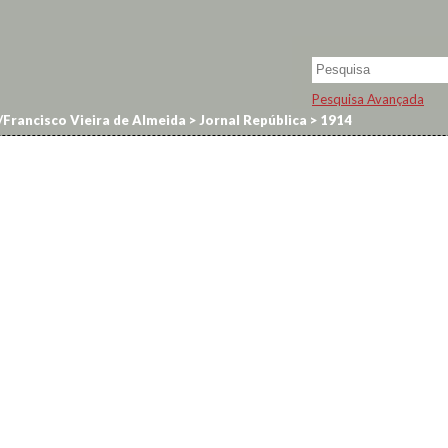
Pesquisa Avançada
Francisco Vieira de Almeida
>
Jornal República
>
1914