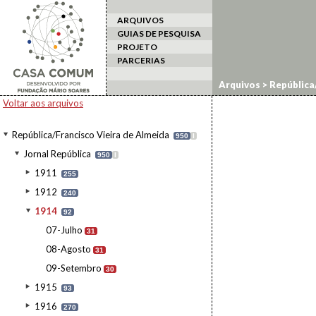
ARQUIVOS
GUIAS DE PESQUISA
PROJETO
PARCERIAS
Arquivos
>
República/
Voltar aos arquivos
República/Francisco Vieira de Almeida
950
I
Jornal República
950
I
1911
255
1912
240
1914
92
07-Julho
31
08-Agosto
31
09-Setembro
30
1915
93
1916
270