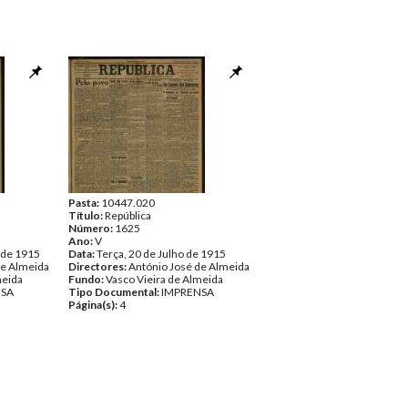
Pasta:
10447.020
Título:
República
Número:
1625
Ano:
V
 de 1915
Data:
Terça, 20 de Julho de 1915
de Almeida
Directores:
António José de Almeida
meida
Fundo:
Vasco Vieira de Almeida
NSA
Tipo Documental:
IMPRENSA
Página(s):
4