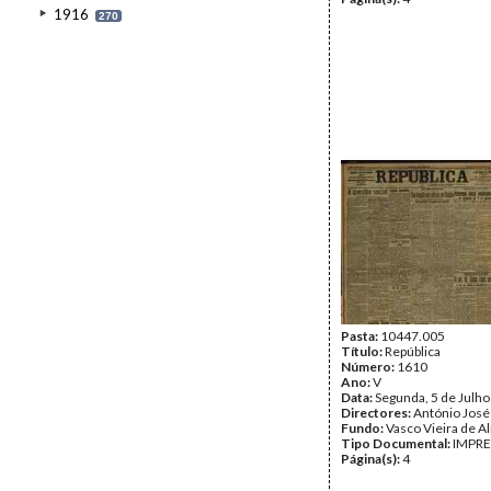
1916
270
Pasta:
10447.005
Título:
República
Número:
1610
Ano:
V
Data:
Segunda, 5 de Julh
Directores:
António José
Fundo:
Vasco Vieira de A
Tipo Documental:
IMPR
Página(s):
4