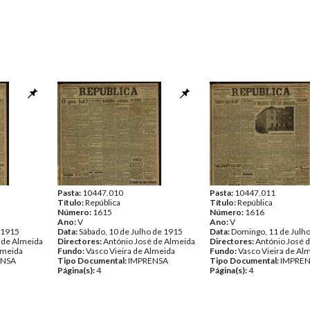
Pasta:
10447.010
Pasta:
10447.011
Título:
República
Título:
República
Número:
1615
Número:
1616
Ano:
V
Ano:
V
e 1915
Data:
Sábado, 10 de Julho de 1915
Data:
Domingo, 11 de Julh
 de Almeida
Directores:
António José de Almeida
Directores:
António José 
lmeida
Fundo:
Vasco Vieira de Almeida
Fundo:
Vasco Vieira de Al
ENSA
Tipo Documental:
IMPRENSA
Tipo Documental:
IMPRE
Página(s):
4
Página(s):
4