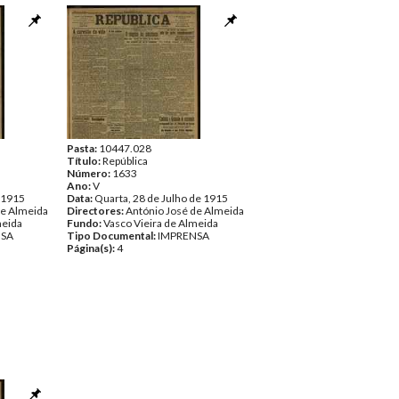
Pasta:
10447.028
Título:
República
Número:
1633
Ano:
V
e 1915
Data:
Quarta, 28 de Julho de 1915
de Almeida
Directores:
António José de Almeida
meida
Fundo:
Vasco Vieira de Almeida
NSA
Tipo Documental:
IMPRENSA
Página(s):
4