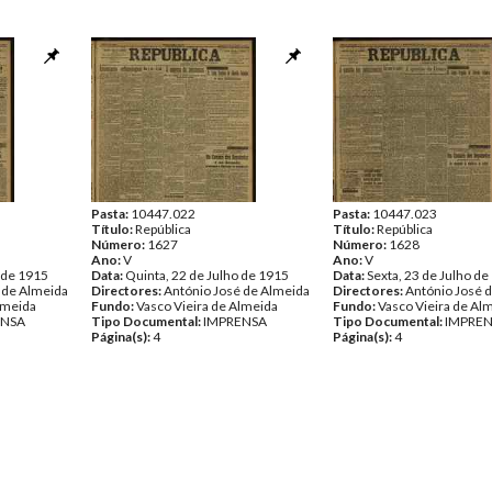
Pasta:
10447.022
Pasta:
10447.023
Título:
República
Título:
República
Número:
1627
Número:
1628
Ano:
V
Ano:
V
 de 1915
Data:
Quinta, 22 de Julho de 1915
Data:
Sexta, 23 de Julho de
 de Almeida
Directores:
António José de Almeida
Directores:
António José 
lmeida
Fundo:
Vasco Vieira de Almeida
Fundo:
Vasco Vieira de Al
ENSA
Tipo Documental:
IMPRENSA
Tipo Documental:
IMPRE
Página(s):
4
Página(s):
4