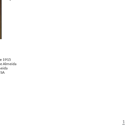
de 1915
de Almeida
meida
NSA
1