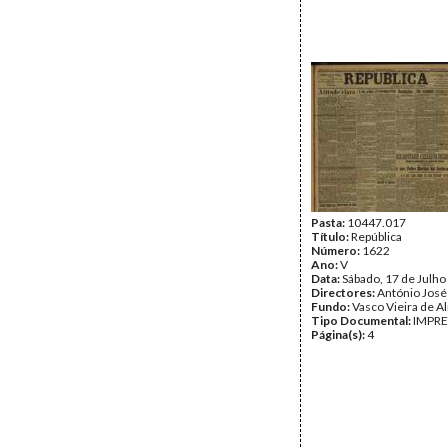
Pasta:
10447.017
Título:
República
Número:
1622
Ano:
V
Data:
Sábado, 17 de Julho
Directores:
António José
Fundo:
Vasco Vieira de A
Tipo Documental:
IMPR
Página(s):
4