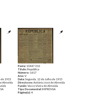
Pasta:
10447.012
Título:
República
Número:
1617
Ano:
V
o de 1915
Data:
Segunda, 12 de Julho de 1915
de Almeida
Directores:
António José de Almeida
meida
Fundo:
Vasco Vieira de Almeida
NSA
Tipo Documental:
IMPRENSA
Página(s):
4