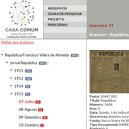
ARQUIVOS
GUIAS DE PESQUISA
PROJETO
PARCERIAS
Imprensa:
31
Arquivos
>
República/
Voltar aos arquivos
República/Francisco Vieira de Almeida
950
I
Jornal República
950
I
1911
255
1912
240
1914
92
1915
93
Pasta:
10447.001
Título:
República
07-Julho
31
Número:
1606
Ano:
V
08-Agosto
31
Data:
Quinta, 1 de Julho 
Directores:
António José
09-Setembro
30
Fundo:
Vasco Vieira de A
Tipo Documental:
IMPR
10-Outubro
1
Página(s):
4