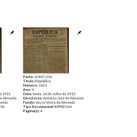
Pasta:
10447.016
Título:
República
Número:
1621
Ano:
V
de 1915
Data:
Sexta, 16 de Julho de 1915
de Almeida
Directores:
António José de Almeida
meida
Fundo:
Vasco Vieira de Almeida
NSA
Tipo Documental:
IMPRENSA
Página(s):
4