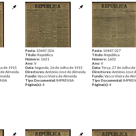
Pasta:
10447.026
Pasta:
10447.027
Título:
República
Título:
República
Número:
1631
Número:
1632
Ano:
V
Ano:
V
ho de 1915
Data:
Segunda, 26 de Julho de 1915
Data:
Terça, 27 de Julho d
 de Almeida
Directores:
António José de Almeida
Directores:
António José 
lmeida
Fundo:
Vasco Vieira de Almeida
Fundo:
Vasco Vieira de Al
ENSA
Tipo Documental:
IMPRENSA
Tipo Documental:
IMPRE
Página(s):
4
Página(s):
4