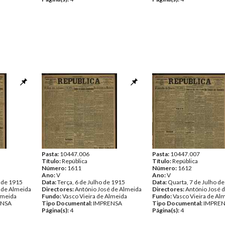
Pasta:
10447.006
Pasta:
10447.007
Título:
República
Título:
República
Número:
1611
Número:
1612
Ano:
V
Ano:
V
o de 1915
Data:
Terça, 6 de Julho de 1915
Data:
Quarta, 7 de Julho d
 de Almeida
Directores:
António José de Almeida
Directores:
António José 
lmeida
Fundo:
Vasco Vieira de Almeida
Fundo:
Vasco Vieira de Al
ENSA
Tipo Documental:
IMPRENSA
Tipo Documental:
IMPRE
Página(s):
4
Página(s):
4