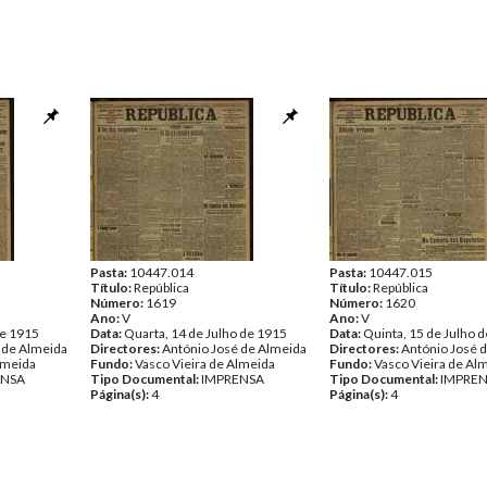
Pasta:
10447.014
Pasta:
10447.015
Título:
República
Título:
República
Número:
1619
Número:
1620
Ano:
V
Ano:
V
de 1915
Data:
Quarta, 14 de Julho de 1915
Data:
Quinta, 15 de Julho 
 de Almeida
Directores:
António José de Almeida
Directores:
António José 
lmeida
Fundo:
Vasco Vieira de Almeida
Fundo:
Vasco Vieira de Al
ENSA
Tipo Documental:
IMPRENSA
Tipo Documental:
IMPRE
Página(s):
4
Página(s):
4