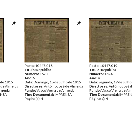
Pasta:
10447.018
Pasta:
10447.019
Título:
República
Título:
República
Número:
1623
Número:
1624
Ano:
V
Ano:
V
 de 1915
Data:
Domingo, 18 de Julho de 1915
Data:
Segunda, 19 de Julho
 de Almeida
Directores:
António José de Almeida
Directores:
António José 
lmeida
Fundo:
Vasco Vieira de Almeida
Fundo:
Vasco Vieira de Al
ENSA
Tipo Documental:
IMPRENSA
Tipo Documental:
IMPRE
Página(s):
4
Página(s):
4