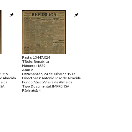
Pasta:
10447.024
Título:
República
Número:
1629
Ano:
V
 1915
Data:
Sábado, 24 de Julho de 1915
de Almeida
Directores:
António José de Almeida
meida
Fundo:
Vasco Vieira de Almeida
NSA
Tipo Documental:
IMPRENSA
Página(s):
4