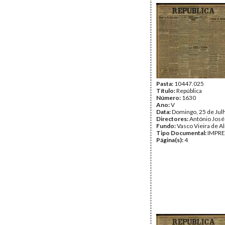
Pasta:
10447.025
Título:
República
Número:
1630
Ano:
V
Data:
Domingo, 25 de Jul
Directores:
António José
Fundo:
Vasco Vieira de A
Tipo Documental:
IMPR
Página(s):
4