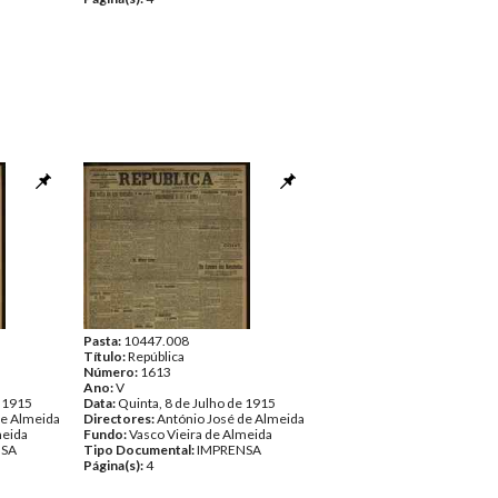
Pasta:
10447.008
Título:
República
Número:
1613
Ano:
V
e 1915
Data:
Quinta, 8 de Julho de 1915
de Almeida
Directores:
António José de Almeida
meida
Fundo:
Vasco Vieira de Almeida
NSA
Tipo Documental:
IMPRENSA
Página(s):
4