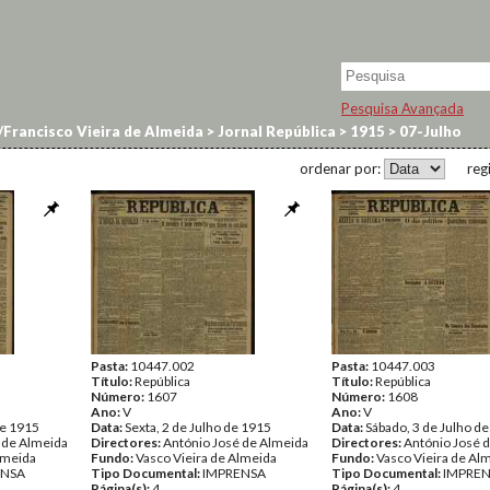
Pesquisa Avançada
Francisco Vieira de Almeida
>
Jornal República
>
1915
>
07-Julho
ordenar por:
reg
Pasta:
10447.002
Pasta:
10447.003
Título:
República
Título:
República
Número:
1607
Número:
1608
Ano:
V
Ano:
V
de 1915
Data:
Sexta, 2 de Julho de 1915
Data:
Sábado, 3 de Julho d
 de Almeida
Directores:
António José de Almeida
Directores:
António José 
lmeida
Fundo:
Vasco Vieira de Almeida
Fundo:
Vasco Vieira de Al
ENSA
Tipo Documental:
IMPRENSA
Tipo Documental:
IMPRE
Página(s):
4
Página(s):
4