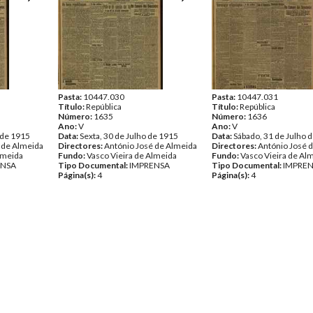
Pasta:
10447.030
Pasta:
10447.031
Título:
República
Título:
República
Número:
1635
Número:
1636
Ano:
V
Ano:
V
 de 1915
Data:
Sexta, 30 de Julho de 1915
Data:
Sábado, 31 de Julho 
 de Almeida
Directores:
António José de Almeida
Directores:
António José 
lmeida
Fundo:
Vasco Vieira de Almeida
Fundo:
Vasco Vieira de Al
ENSA
Tipo Documental:
IMPRENSA
Tipo Documental:
IMPRE
Página(s):
4
Página(s):
4