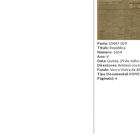
Pasta:
10447.029
Título:
República
Número:
1634
Ano:
V
Data:
Quinta, 29 de Julho
Directores:
António José
Fundo:
Vasco Vieira de A
Tipo Documental:
IMPR
Página(s):
4