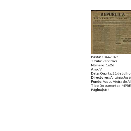
Pasta:
10447.021
Título:
República
Número:
1626
Ano:
V
Data:
Quarta, 21 de Julho
Directores:
António José
Fundo:
Vasco Vieira de A
Tipo Documental:
IMPR
Página(s):
4