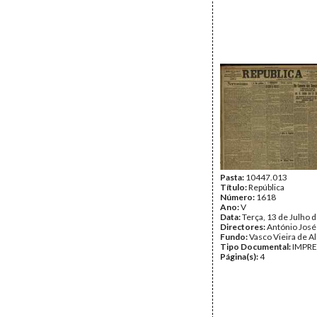
Pasta:
10447.013
Título:
República
Número:
1618
Ano:
V
Data:
Terça, 13 de Julho 
Directores:
António José
Fundo:
Vasco Vieira de A
Tipo Documental:
IMPR
Página(s):
4