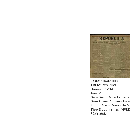
Pasta:
10447.009
Título:
República
Número:
1614
Ano:
V
Data:
Sexta, 9 de Julho d
Directores:
António José
Fundo:
Vasco Vieira de A
Tipo Documental:
IMPR
Página(s):
4