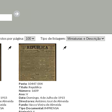
istos por página:
Tipo de listagem:
Pasta:
10447.004
Título:
República
Número:
1609
Ano:
V
e 1915
Data:
Domingo, 4 de Julho de 1915
de Almeida
Directores:
António José de Almeida
meida
Fundo:
Vasco Vieira de Almeida
NSA
Tipo Documental:
IMPRENSA
Página(s):
4