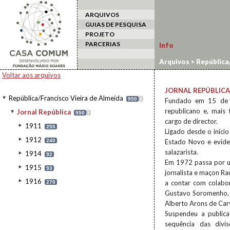
ARQUIVOS
GUIAS DE PESQUISA
PROJETO
PARCERIAS
Info
Arquivos
>
República/
Voltar aos arquivos
JORNAL REPÚBLICA
República/Francisco Vieira de Almeida
950
I
Fundado em 15 de J
republicano e, mais
Jornal República
950
I
cargo de director.
1911
255
Ligado desde o início
1912
240
Estado Novo e eviden
salazarista.
1914
92
Em 1972 passa por u
1915
93
jornalista e maçon Ra
1916
a contar com colabo
270
Gustavo Soromenho, 
Alberto Arons de Carv
Suspendeu a publica
sequência das divi