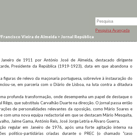
Pesquisa Avançada
Francisco Vieira de Almeida
>
Jornal República
aneiro de 1911 por António José de Almeida, destacado dirigente
 tarde, Presidente da República (1919-1923), data em que abandona o
 a figuras de relevo da maçonaria portuguesa, sobrevive à instauração do
ciou-se, em parceria com o Diário de Lisboa, na luta contra a ditadura
ma profunda transformação, onde desempenha um papel de destaque o
ul Rêgo, que substituiu Carvalhão Duarte na direcção. O jornal passa então
rações de personalidades relevantes da oposição, como Mário Soares e
e com uma nova equipa redactorial em que se destacam Mário Mesquita,
alho, Jaime Gama, António Reis, José Jorge Letria e Álvaro Guerra.
ção regular em Janeiro de 1976, após uma forte agitação interna na
sões político-partidárias criadas durante o PREC (o chamado "caso