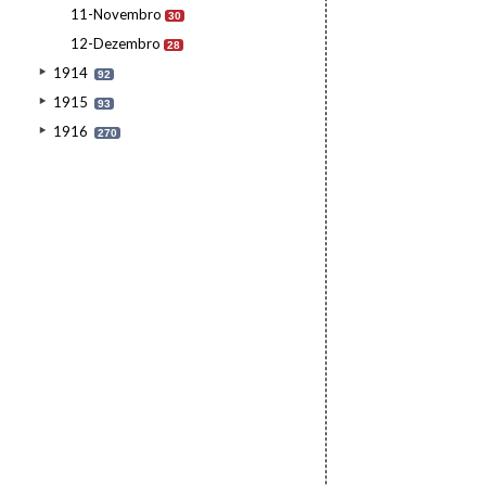
11-Novembro
30
12-Dezembro
28
1914
92
1915
93
1916
270