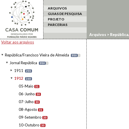
ARQUIVOS
GUIAS DE PESQUISA
PROJETO
PARCERIAS
Arquivos
>
República/
Voltar aos arquivos
República/Francisco Vieira de Almeida
950
I
Jornal República
950
I
1911
255
1912
240
05-Maio
31
06-Junho
30
07-Julho
30
08-Agosto
31
09-Setembro
30
10-Outubro
30