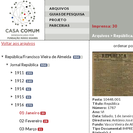
ARQUIVOS
GUIAS DE PESQUISA
PROJETO
PARCERIAS
Imprensa:
30
Arquivos
>
República/
Voltar aos arquivos
ordenar po
República/Francisco Vieira de Almeida
950
I
Jornal República
950
I
1911
255
1912
240
1914
92
1915
93
Pasta:
10448.001
Título:
República
1916
270
Número:
1787
Ano:
VI
01-Janeiro
30
Data:
Sábado, 1 de Janeir
Directores:
António José
02-Fevereiro
28
Fundo:
Vasco Vieira de A
Tipo Documental:
IMPR
03-Março
31
Página(s):
4