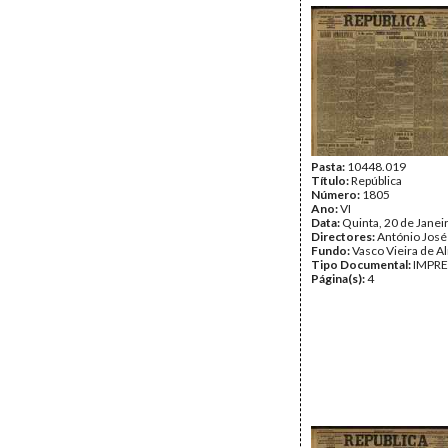
Pasta:
10448.019
Título:
República
Número:
1805
Ano:
VI
Data:
Quinta, 20 de Janei
Directores:
António José
Fundo:
Vasco Vieira de A
Tipo Documental:
IMPR
Página(s):
4