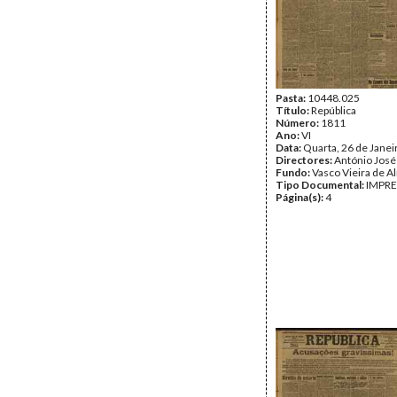
Pasta:
10448.025
Título:
República
Número:
1811
Ano:
VI
Data:
Quarta, 26 de Janei
Directores:
António José
Fundo:
Vasco Vieira de A
Tipo Documental:
IMPR
Página(s):
4