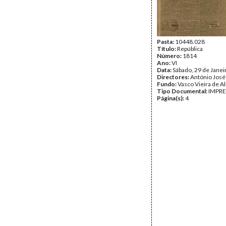
Pasta:
10448.028
Título:
República
Número:
1814
Ano:
VI
Data:
Sábado, 29 de Janei
Directores:
António José
Fundo:
Vasco Vieira de A
Tipo Documental:
IMPR
Página(s):
4