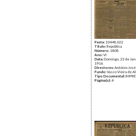
Pasta:
10448.022
Título:
República
Número:
1808
Ano:
VI
Data:
Domingo, 23 de Jan
1916
Directores:
António José
Fundo:
Vasco Vieira de A
Tipo Documental:
IMPR
Página(s):
4