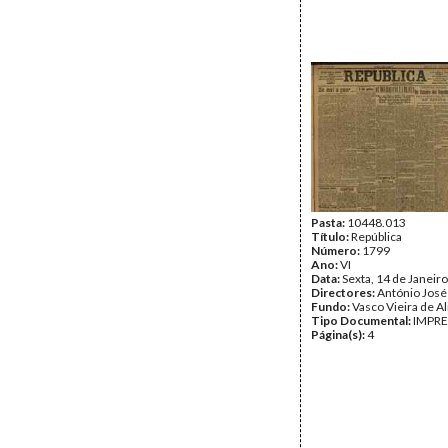
Pasta:
10448.013
Título:
República
Número:
1799
Ano:
VI
Data:
Sexta, 14 de Janeir
Directores:
António José
Fundo:
Vasco Vieira de A
Tipo Documental:
IMPR
Página(s):
4