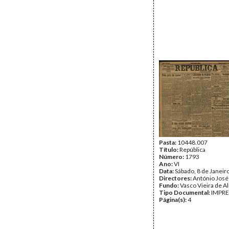
Pasta:
10448.007
Título:
República
Número:
1793
Ano:
VI
Data:
Sábado, 8 de Janeir
Directores:
António José
Fundo:
Vasco Vieira de A
Tipo Documental:
IMPR
Página(s):
4