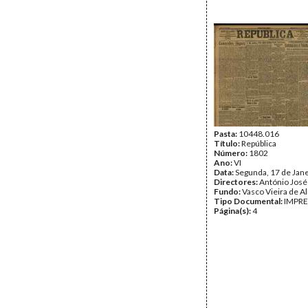
Pasta:
10448.016
Título:
República
Número:
1802
Ano:
VI
Data:
Segunda, 17 de Jan
Directores:
António José
Fundo:
Vasco Vieira de A
Tipo Documental:
IMPR
Página(s):
4