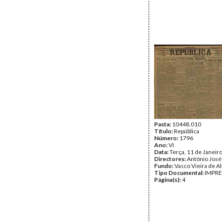
Pasta:
10448.010
Título:
República
Número:
1796
Ano:
VI
Data:
Terça, 11 de Janeir
Directores:
António José
Fundo:
Vasco Vieira de A
Tipo Documental:
IMPR
Página(s):
4