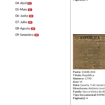
04-Abril
31
05-Maio
31
06-Junho
30
07-Julho
30
08-Agosto
29
09-Setembro
30
Pasta:
10448.004
Título:
República
Número:
1790
Ano:
VI
Data:
Quarta, 5 de Janeir
Directores:
António José
Fundo:
Vasco Vieira de A
Tipo Documental:
IMPR
Página(s):
4