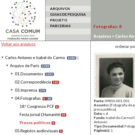
ARQUIVOS
GUIAS DE PESQUISA
PROJETO
PARCERIAS
Fotografias:
8
Arquivos
>
Carlos An
Voltar aos arquivos
ordenar po
Carlos Antunes e Isabel do Carmo
2180
I
Arquivo de Paris
1789
01.Documentos
1221
02.Correspondência
140
03.Imprensa
378
04.Fotografias
6
45
Pasta:
09850.001.001
Assunto:
[Fotografia de 
18.º Congresso PCF
6
presa política].
Data:
s.d.
Festa jornal L'Humanité
25
Fundo:
Isabel do Carmo/
Antunes
Presos políticos
8
Tipo Documental:
Fotogr
Página(s):
1
05.Registos audiovisuais
5