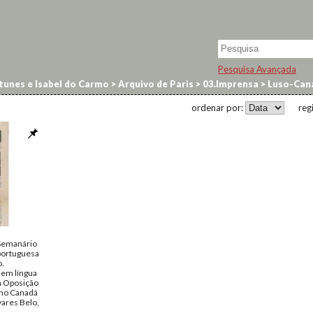
Pesquisa Avançada
tunes e Isabel do Carmo
>
Arquivo de Paris
>
03.Imprensa
>
Luso-Can
ordenar por:
reg
Semanário
portuguesa
.
em língua
a Oposição
 no Canadá
ares Belo,