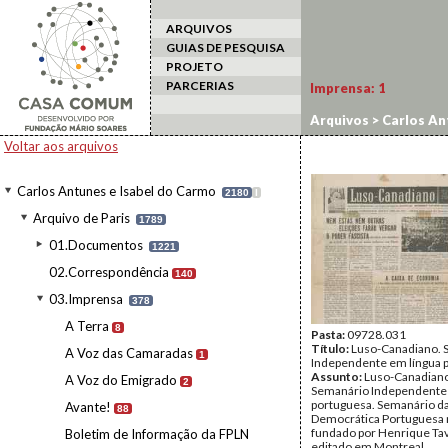
ARQUIVOS
GUIAS DE PESQUISA
PROJETO
PARCERIAS
Imprensa:
1
Arquivos
>
Carlos An
Voltar aos arquivos
Carlos Antunes e Isabel do Carmo
2180
I
Arquivo de Paris
1789
01.Documentos
1221
02.Correspondência
140
03.Imprensa
378
A Terra
8
Pasta:
09728.031
Título:
Luso-Canadiano. 
A Voz das Camaradas
1
Independente em língua 
Assunto:
Luso-Canadiano
A Voz do Emigrado
2
Semanário Independente 
portuguesa. Semanário d
Avante!
88
Democrática Portuguesa
fundado por Henrique Tav
Boletim de Informação da FPLN
editado em Montreal.