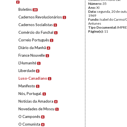
2
Número:
35
Ano:
XI
Boletins
38
Data:
segunda, 20 de out
1969
Cadernos Revolucionários
1
Fundo:
Isabel do Carmo/
Antunes
Cadernos Socialistas
1
Tipo Documental:
IMPR
Página(s):
11
Comércio do Funchal
1
Correio Português
1
Diário da Manhã
4
France Nouvelle
1
L'Humanité
1
Liberdade
8
Luso-Canadiano
1
Manifesto
1
Nós, Portugal.
1
Notícias da Amadora
4
Novedades de Moscu
1
O Camponês
6
O Comunista
4