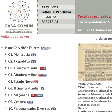
ARQUIVOS
GUIAS DE PESQUISA
Total de resultados:
PROJETO
PARCERIAS
Correspondência:
6
Arquivos
>
Jaime Car
Voltar aos arquivos
ordenar po
Jaime Carvalhão Duarte
2425
I
01. Monarquia
91
02. I República
98
03. I Guerra Mundial
1
6
04. Ditadura Militar
7
57
05. Estado Novo
23
Pasta:
04531.005
Título:
Manuscrito de Pi
06. II Guerra Mundial
2
Castro sobre Justiça Milit
Assunto:
Manuscrito de 
07. Maçonaria
28
1106
Castro sobre Justiça Milit
e aposentações de militar
09. Censura
510
outras questões.
Data:
s.d.
10. Personalidades Diversas
27
Fundo:
DCD - Documento