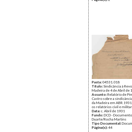
Pasta:
04531.018
Título:
Sindicância à Revo
Madeira de 4 de Abril de
Assunto:
Relatório de Pi
Castro sobre a sindicância
da Madeira em ABR.1931
os relatórios civil e militar
Data:
c. Abril de 1931
Fundo:
DCD - Documento
Duarte/Rocha Martins
Tipo Documental:
Docum
Página(s):
44