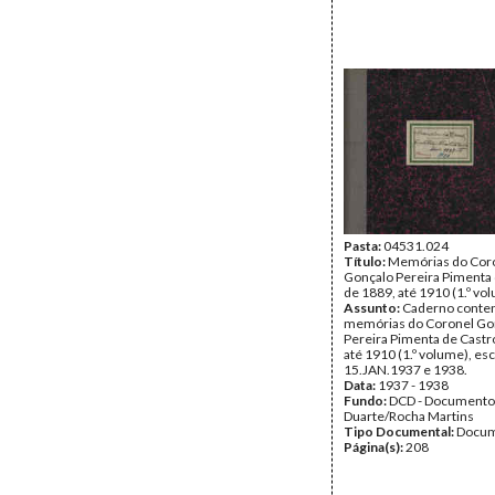
Pasta:
04531.024
Título:
Memórias do Cor
Gonçalo Pereira Pimenta 
de 1889, até 1910 (1.º vo
Assunto:
Caderno conte
memórias do Coronel Go
Pereira Pimenta de Castr
até 1910 (1.º volume), esc
15.JAN.1937 e 1938.
Data:
1937 - 1938
Fundo:
DCD - Documento
Duarte/Rocha Martins
Tipo Documental:
Docum
Página(s):
208