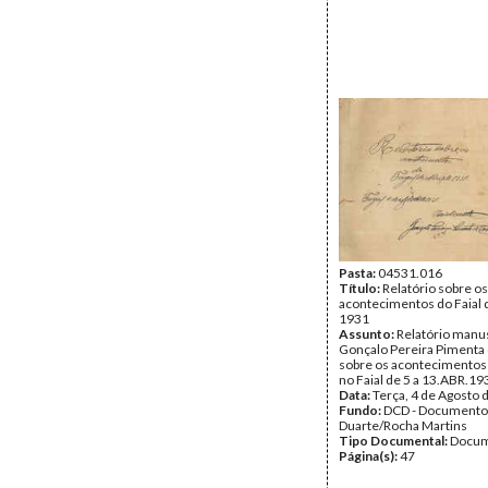
Pasta:
04531.016
Título:
Relatório sobre os
acontecimentos do Faial d
1931
Assunto:
Relatório manu
Gonçalo Pereira Pimenta 
sobre os acontecimentos
no Faial de 5 a 13.ABR.19
Data:
Terça, 4 de Agosto 
Fundo:
DCD - Documento
Duarte/Rocha Martins
Tipo Documental:
Docum
Página(s):
47