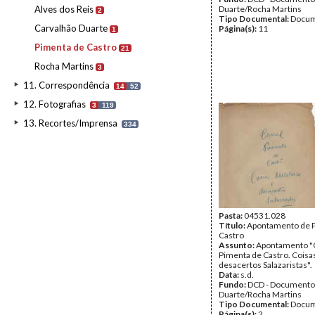
Alves dos Reis
Duarte/Rocha Martins
2
Tipo Documental:
Docum
Carvalhão Duarte
Página(s):
11
1
Pimenta de Castro
21
Rocha Martins
3
11. Correspondência
14
52
12. Fotografias
3
119
13. Recortes/Imprensa
334
Pasta:
04531.028
Título:
Apontamento de 
Castro
Assunto:
Apontamento "
Pimenta de Castro. Coisas
desacertos Salazaristas".
Data:
s.d.
Fundo:
DCD - Documento
Duarte/Rocha Martins
Tipo Documental:
Docum
Página(s):
2