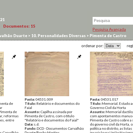
21
Documentos:
15
Pesquisa Avançada
valhão Duarte
>
10. Personalidades Diversas
>
Pimenta de Castro
ordenar por:
reg
Pasta:
04531.009
Pasta:
04531.017
menta de
Título:
Relatório e documentos do
Título:
Memorial. Estado a
ar
Faial
Governo Civil da Horta
Pimenta de
Assunto:
Capilha assinada por
Assunto:
Memorial dactilo
ar, reformas
Pimenta de Castro, com o título
com apontamentos manusc
es, entre
"Relatório e documentos do Faial"
Pimenta de Castro sobre a 
Data:
s.d.
do governo civil da Horta, 
Fundo:
DCD - Documentos Carvalhão
política no distrito, as listas
s Carvalhão
Duarte/Rocha Martins
inscrição na União Naciona