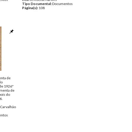
Tipo Documental:
Documentos
Página(s):
108
enta de
do
de 1926"
imenta de
pois do
6.
Carvalhão
ntos