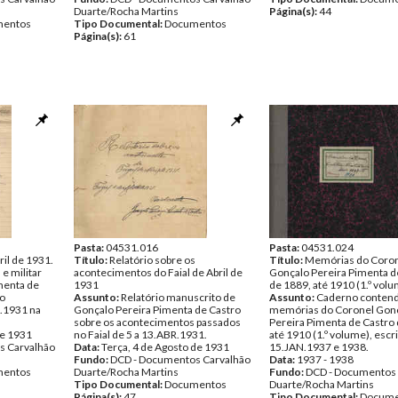
Duarte/Rocha Martins
Página(s):
44
entos
Tipo Documental:
Documentos
Página(s):
61
Pasta:
04531.016
Pasta:
04531.024
ril de 1931.
Título:
Relatório sobre os
Título:
Memórias do Coro
 e militar
acontecimentos do Faial de Abril de
Gonçalo Pereira Pimenta d
menta de
1931
de 1889, até 1910 (1.º vol
to
Assunto:
Relatório manuscrito de
Assunto:
Caderno contend
R.1931 na
Gonçalo Pereira Pimenta de Castro
memórias do Coronel Gon
sobre os acontecimentos passados
Pereira Pimenta de Castro
de 1931
no Faial de 5 a 13.ABR.1931.
até 1910 (1.º volume), escr
s Carvalhão
Data:
Terça, 4 de Agosto de 1931
15.JAN.1937 e 1938.
Fundo:
DCD - Documentos Carvalhão
Data:
1937 - 1938
entos
Duarte/Rocha Martins
Fundo:
DCD - Documentos 
Tipo Documental:
Documentos
Duarte/Rocha Martins
Página(s):
47
Tipo Documental:
Docume