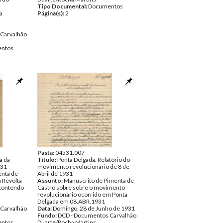
Tipo Documental:
Documentos
a
Página(s):
2
Carvalhão
ntos
Pasta:
04531.007
a da
Título:
Ponta Delgada. Relatório do
931
movimento revolucionário de 8 de
enta de
Abril de 1931
à Revolta
Assunto:
Manuscrito de Pimenta de
contendo
Castro sobre sobre o movimento
revolucionário ocorrido em Ponta
Delgada em 08.ABR.1931
Carvalhão
Data:
Domingo, 28 de Junho de 1931
Fundo:
DCD - Documentos Carvalhão
ntos
Duarte/Rocha Martins