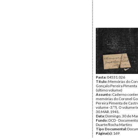
Pasta:
04531.026
Título:
Memórias do Cor
Gonçalo Pereira Pimenta 
(último volume)
Assunto:
Caderno conte
memórias do Coronel Go
Pereira Pimenta de Castr
volume -3.º?). O volume 
30.MAR.1941.
Data:
Domingo, 30 de Ma
Fundo:
DCD - Documento
Duarte/Rocha Martins
Tipo Documental:
Docum
Página(s):
169