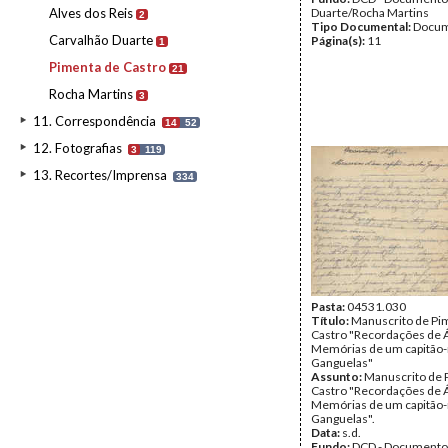
Alves dos Reis
Duarte/Rocha Martins
2
Tipo Documental:
Docum
Carvalhão Duarte
Página(s):
11
1
Pimenta de Castro
21
Rocha Martins
3
11. Correspondência
14
52
12. Fotografias
3
119
13. Recortes/Imprensa
334
Pasta:
04531.030
Título:
Manuscrito de Pi
Castro "Recordações de Á
Memórias de um capitão
Ganguelas"
Assunto:
Manuscrito de 
Castro "Recordações de Á
Memórias de um capitão
Ganguelas".
Data:
s.d.
Fundo:
DCD - Documento