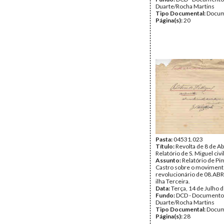
Duarte/Rocha Martins
Tipo Documental:
Docum
Página(s):
20
Pasta:
04531.023
Título:
Revolta de 8 de Ab
Relatório de S. Miguel civil
Assunto:
Relatório de Pi
Castro sobre o movimen
revolucionário de 08.AB
ilha Terceira.
Data:
Terça, 14 de Julho 
Fundo:
DCD - Documento
Duarte/Rocha Martins
Tipo Documental:
Docum
Página(s):
28