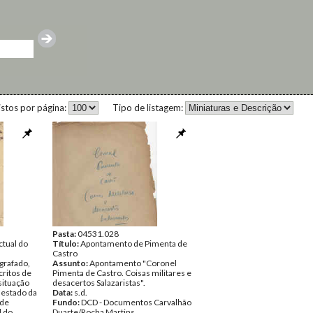
istos por página:
Tipo de listagem:
Pasta:
04531.028
ctual do
Título:
Apontamento de Pimenta de
Castro
grafado,
Assunto:
Apontamento "Coronel
ritos de
Pimenta de Castro. Coisas militares e
situação
desacertos Salazaristas".
o estado da
Data:
s.d.
 de
Fundo:
DCD - Documentos Carvalhão
l do
Duarte/Rocha Martins