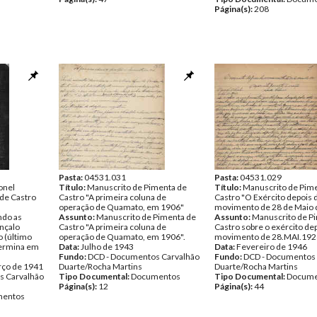
Página(s):
208
Pasta:
04531.031
Pasta:
04531.029
onel
Título:
Manuscrito de Pimenta de
Título:
Manuscrito de Pim
de Castro
Castro "A primeira coluna de
Castro "O Exército depois 
operação de Quamato, em 1906"
movimento de 28 de Maio 
ndo as
Assunto:
Manuscrito de Pimenta de
Assunto:
Manuscrito de P
nçalo
Castro "A primeira coluna de
Castro sobre o exército de
o (último
operação de Quamato, em 1906".
movimento de 28.MAI.192
termina em
Data:
Julho de 1943
Data:
Fevereiro de 1946
Fundo:
DCD - Documentos Carvalhão
Fundo:
DCD - Documentos 
rço de 1941
Duarte/Rocha Martins
Duarte/Rocha Martins
s Carvalhão
Tipo Documental:
Documentos
Tipo Documental:
Docume
Página(s):
12
Página(s):
44
entos