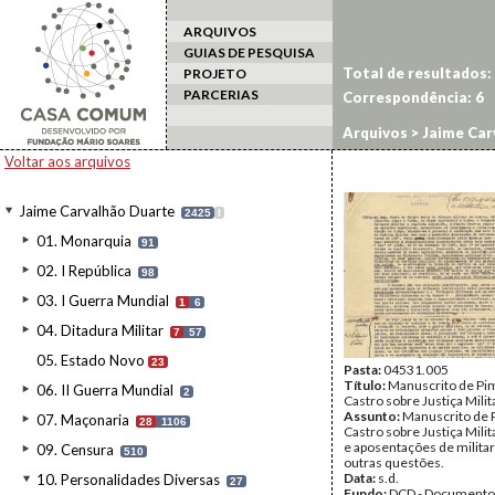
ARQUIVOS
GUIAS DE PESQUISA
Total de resultados:
PROJETO
PARCERIAS
Correspondência:
6
Arquivos
>
Jaime Car
Voltar aos arquivos
Jaime Carvalhão Duarte
2425
I
01. Monarquia
91
02. I República
98
03. I Guerra Mundial
1
6
04. Ditadura Militar
7
57
05. Estado Novo
23
Pasta:
04531.005
Título:
Manuscrito de Pi
06. II Guerra Mundial
2
Castro sobre Justiça Milit
Assunto:
Manuscrito de 
07. Maçonaria
28
1106
Castro sobre Justiça Milit
e aposentações de militar
09. Censura
510
outras questões.
Data:
s.d.
10. Personalidades Diversas
27
Fundo:
DCD - Documento