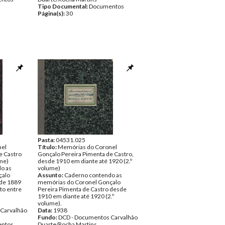
Tipo Documental:
Documentos
Página(s):
30
Pasta:
04531.025
nel
Título:
Memórias do Coronel
e Castro
Gonçalo Pereira Pimenta de Castro,
ume)
desde 1910 em diante até 1920 (2.º
o as
volume)
çalo
Assunto:
Caderno contendo as
 de 1889
memórias do Coronel Gonçalo
ito entre
Pereira Pimenta de Castro desde
1910 em diante até 1920 (2.º
volume).
Carvalhão
Data:
1938
Fundo:
DCD - Documentos Carvalhão
ntos
Duarte/Rocha Martins