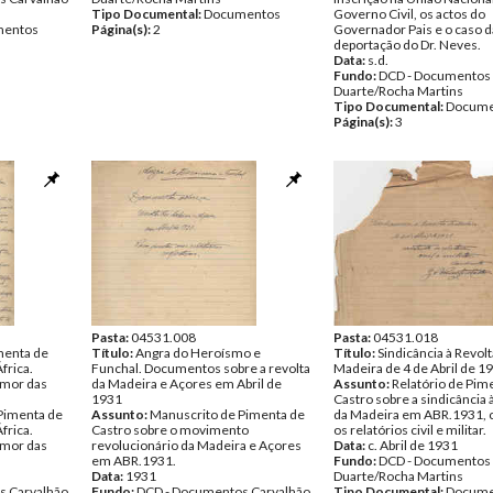
Tipo Documental:
Documentos
Governo Civil, os actos do
entos
Página(s):
2
Governador Pais e o caso d
deportação do Dr. Neves.
Data:
s.d.
Fundo:
DCD - Documentos 
Duarte/Rocha Martins
Tipo Documental:
Docume
Página(s):
3
Pasta:
04531.008
Pasta:
04531.018
menta de
Título:
Angra do Heroísmo e
Título:
Sindicância à Revolt
frica.
Funchal. Documentos sobre a revolta
Madeira de 4 de Abril de 1
-mor das
da Madeira e Açores em Abril de
Assunto:
Relatório de Pim
1931
Castro sobre a sindicância 
Pimenta de
Assunto:
Manuscrito de Pimenta de
da Madeira em ABR.1931, 
frica.
Castro sobre o movimento
os relatórios civil e militar.
-mor das
revolucionário da Madeira e Açores
Data:
c. Abril de 1931
em ABR.1931.
Fundo:
DCD - Documentos 
Data:
1931
Duarte/Rocha Martins
s Carvalhão
Fundo:
DCD - Documentos Carvalhão
Tipo Documental:
Docume