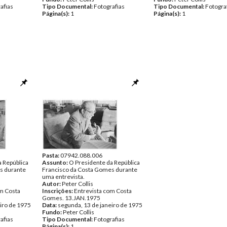
afias
Tipo Documental:
Fotografias
Tipo Documental:
Fotogra
Página(s):
1
Página(s):
1
Pasta:
07942.088.006
 República
Assunto:
O Presidente da República
s durante
Francisco da Costa Gomes durante
uma entrevista.
Autor:
Peter Collis
om Costa
Inscrições:
Entrevista com Costa
Gomes. 13.JAN.1975
iro de 1975
Data:
segunda, 13 de janeiro de 1975
Fundo:
Peter Collis
afias
Tipo Documental:
Fotografias
Página(s):
1