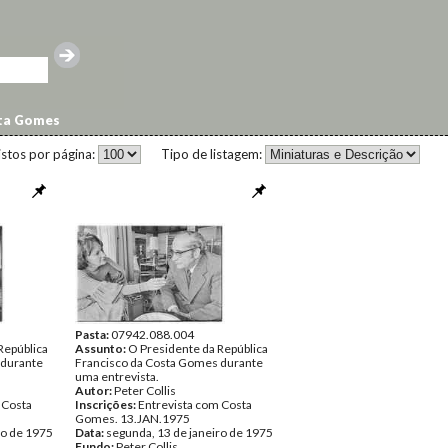
sta Gomes
istos por página:
Tipo de listagem:
Pasta:
07942.088.004
República
Assunto:
O Presidente da República
 durante
Francisco da Costa Gomes durante
uma entrevista.
Autor:
Peter Collis
 Costa
Inscrições:
Entrevista com Costa
Gomes. 13.JAN.1975
ro de 1975
Data:
segunda, 13 de janeiro de 1975
Fundo:
Peter Collis