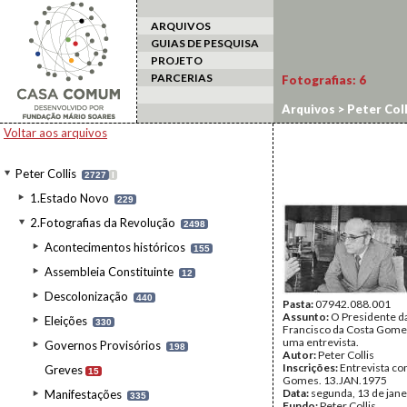
ARQUIVOS
GUIAS DE PESQUISA
PROJETO
PARCERIAS
Fotografias:
6
Arquivos
>
Peter Coll
Voltar aos arquivos
Peter Collis
2727
I
1.Estado Novo
229
2.Fotografias da Revolução
2498
Acontecimentos históricos
155
Assembleia Constituinte
12
Descolonização
440
Pasta:
07942.088.001
Assunto:
O Presidente da
Eleições
330
Francisco da Costa Gome
uma entrevista.
Governos Provisórios
198
Autor:
Peter Collis
Inscrições:
Entrevista c
Greves
15
Gomes. 13.JAN.1975
Data:
segunda, 13 de jane
Manifestações
335
Fundo:
Peter Collis