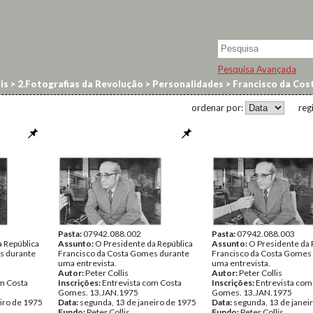
Pesquisa Avançada
is
>
2.Fotografias da Revolução
>
Personalidades
>
Francisco da Co
ordenar por:
reg
Pasta:
07942.088.002
Pasta:
07942.088.003
 República
Assunto:
O Presidente da República
Assunto:
O Presidente da 
s durante
Francisco da Costa Gomes durante
Francisco da Costa Gomes
uma entrevista.
uma entrevista.
Autor:
Peter Collis
Autor:
Peter Collis
om Costa
Inscrições:
Entrevista com Costa
Inscrições:
Entrevista com
Gomes. 13.JAN.1975
Gomes. 13.JAN.1975
iro de 1975
Data:
segunda, 13 de janeiro de 1975
Data:
segunda, 13 de janei
Fundo:
Peter Collis
Fundo:
Peter Collis