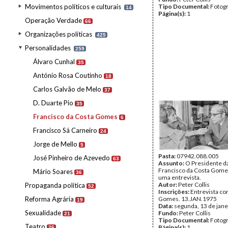
Movimentos políticos e culturais
Tipo Documental:
Fotogr
14
Página(s):
1
Operação Verdade
66
Organizações políticas
425
Personalidades
259
Álvaro Cunhal
35
António Rosa Coutinho
18
Carlos Galvão de Melo
37
D. Duarte Pio
35
Francisco da Costa Gomes
6
Francisco Sá Carneiro
24
Jorge de Mello
5
Pasta:
07942.088.005
José Pinheiro de Azevedo
63
Assunto:
O Presidente da
Francisco da Costa Gome
Mário Soares
36
uma entrevista.
Autor:
Peter Collis
Propaganda política
52
Inscrições:
Entrevista c
Reforma Agrária
Gomes. 13.JAN.1975
19
Data:
segunda, 13 de jane
Sexualidade
Fundo:
Peter Collis
21
Tipo Documental:
Fotogr
Teatro
Página(s):
1
26