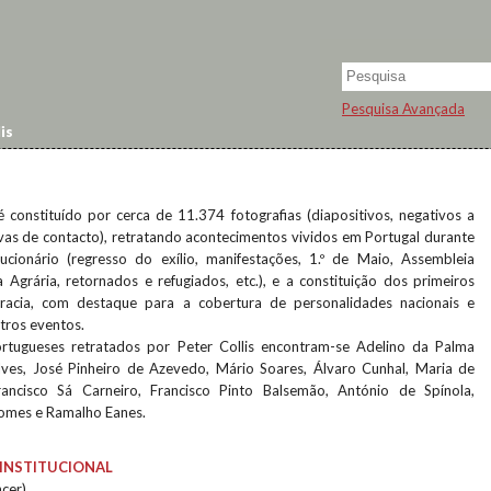
Pesquisa Avançada
is
é constituído por cerca de 11.374 fotografias (diapositivos, negativos a
vas de contacto), retratando acontecimentos vividos em Portugal durante
ucionário (regresso do exílio, manifestações, 1.º de Maio, Assembleia
 Agrária, retornados e refugiados, etc.), e a constituição dos primeiros
acia, com destaque para a cobertura de personalidades nacionais e
utros eventos.
portugueses retratados por Peter Collis encontram-se Adelino da Palma
lves, José Pinheiro de Azevedo, Mário Soares, Álvaro Cunhal, Maria de
Francisco Sá Carneiro, Francisco Pinto Balsemão, António de Spínola,
omes e Ramalho Eanes.
INSTITUCIONAL
ncer)