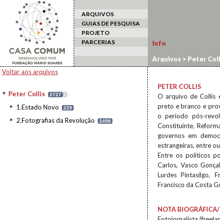
ARQUIVOS
GUIAS DE PESQUISA
PROJETO
PARCERIAS
Info
Arquivos
>
Peter Coll
Voltar aos arquivos
PETER COLLIS
Peter Collis
2727
I
O arquivo de Collis 
preto e branco e pro
1.Estado Novo
229
o período pós-revol
2.Fotografias da Revolução
2498
Constituinte, Reforma
governos em democr
estrangeiras, entre o
Entre os políticos 
Carlos, Vasco Gonça
Lurdes Pintasilgo, 
Francisco da Costa G
NOTA BIOGRÁFICA/
Fotojornalista (freela