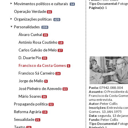
Movimentos políticos e culturais
Tipo Documental:
Fotogr
14
Página(s):
1
Operação Verdade
66
Organizações políticas
425
Personalidades
259
Álvaro Cunhal
35
António Rosa Coutinho
18
Carlos Galvão de Melo
37
D. Duarte Pio
35
Francisco da Costa Gomes
6
Francisco Sá Carneiro
24
Jorge de Mello
5
Pasta:
07942.088.004
José Pinheiro de Azevedo
63
Assunto:
O Presidente da
Francisco da Costa Gome
Mário Soares
36
uma entrevista.
Autor:
Peter Collis
Propaganda política
52
Inscrições:
Entrevista c
Reforma Agrária
Gomes. 13.JAN.1975
19
Data:
segunda, 13 de jane
Sexualidade
Fundo:
Peter Collis
21
Tipo Documental:
Fotogr
Teatro
Página(s):
1
26