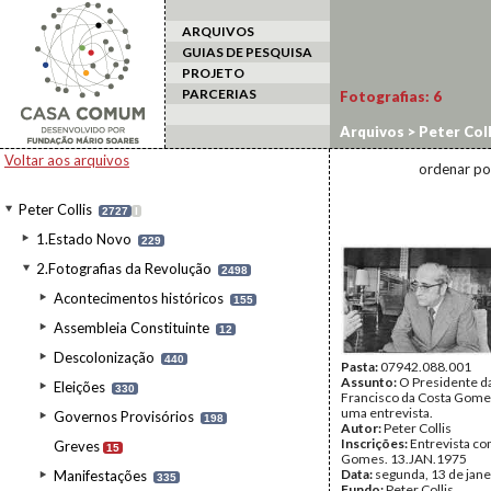
ARQUIVOS
GUIAS DE PESQUISA
PROJETO
PARCERIAS
Fotografias:
6
Arquivos
>
Peter Coll
Voltar aos arquivos
ordenar po
Peter Collis
2727
I
1.Estado Novo
229
2.Fotografias da Revolução
2498
Acontecimentos históricos
155
Assembleia Constituinte
12
Descolonização
440
Pasta:
07942.088.001
Assunto:
O Presidente da
Eleições
330
Francisco da Costa Gome
uma entrevista.
Governos Provisórios
198
Autor:
Peter Collis
Inscrições:
Entrevista c
Greves
15
Gomes. 13.JAN.1975
Data:
segunda, 13 de jane
Manifestações
335
Fundo:
Peter Collis