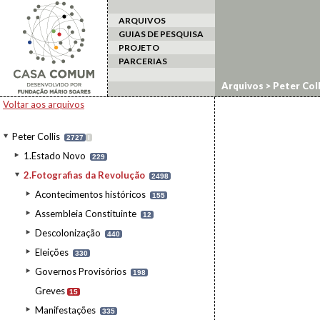
ARQUIVOS
GUIAS DE PESQUISA
PROJETO
PARCERIAS
Arquivos
>
Peter Coll
Voltar aos arquivos
Peter Collis
2727
I
1.Estado Novo
229
2.Fotografias da Revolução
2498
Acontecimentos históricos
155
Assembleia Constituinte
12
Descolonização
440
Eleições
330
Governos Provisórios
198
Greves
15
Manifestações
335