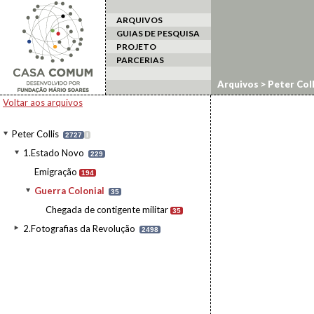
ARQUIVOS
GUIAS DE PESQUISA
PROJETO
PARCERIAS
Arquivos
>
Peter Coll
Voltar aos arquivos
Peter Collis
2727
I
1.Estado Novo
229
Emigração
194
Guerra Colonial
35
Chegada de contigente militar
35
2.Fotografias da Revolução
2498