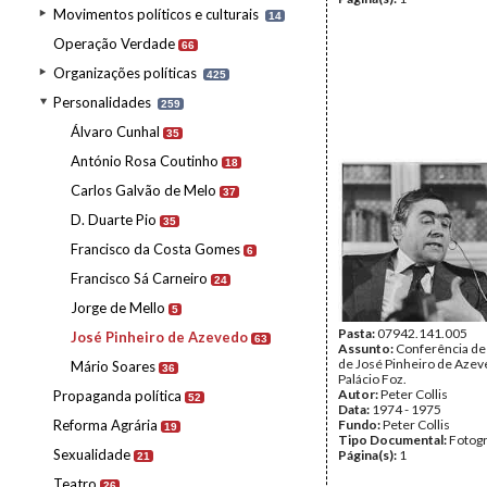
Movimentos políticos e culturais
14
Operação Verdade
66
Organizações políticas
425
Personalidades
259
Álvaro Cunhal
35
António Rosa Coutinho
18
Carlos Galvão de Melo
37
D. Duarte Pio
35
Francisco da Costa Gomes
6
Francisco Sá Carneiro
24
Jorge de Mello
5
Pasta:
07942.141.005
José Pinheiro de Azevedo
63
Assunto:
Conferência de
de José Pinheiro de Azev
Mário Soares
36
Palácio Foz.
Autor:
Peter Collis
Propaganda política
52
Data:
1974 - 1975
Reforma Agrária
Fundo:
Peter Collis
19
Tipo Documental:
Fotogr
Sexualidade
Página(s):
1
21
Teatro
26