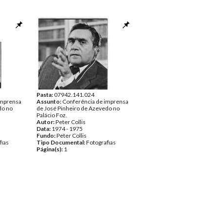
Pasta:
07942.141.024
imprensa
Assunto:
Conferência de imprensa
do no
de José Pinheiro de Azevedo no
Palácio Foz.
Autor:
Peter Collis
Data:
1974 - 1975
Fundo:
Peter Collis
fias
Tipo Documental:
Fotografias
Página(s):
1