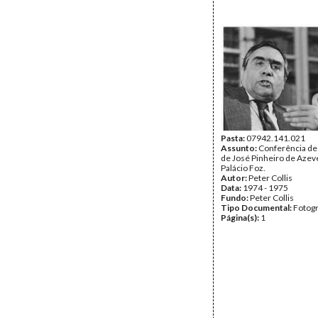
Pasta:
07942.141.021
Assunto:
Conferência de
de José Pinheiro de Azev
Palácio Foz.
Autor:
Peter Collis
Data:
1974 - 1975
Fundo:
Peter Collis
Tipo Documental:
Fotogr
Página(s):
1