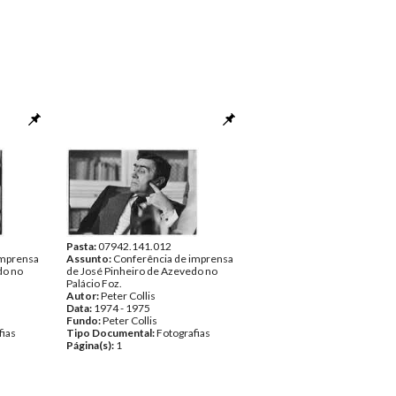
Pasta:
07942.141.012
imprensa
Assunto:
Conferência de imprensa
do no
de José Pinheiro de Azevedo no
Palácio Foz.
Autor:
Peter Collis
Data:
1974 - 1975
Fundo:
Peter Collis
fias
Tipo Documental:
Fotografias
Página(s):
1