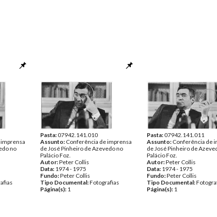
Pasta:
07942.141.010
Pasta:
07942.141.011
 imprensa
Assunto:
Conferência de imprensa
Assunto:
Conferência de 
edo no
de José Pinheiro de Azevedo no
de José Pinheiro de Azeve
Palácio Foz.
Palácio Foz.
Autor:
Peter Collis
Autor:
Peter Collis
Data:
1974 - 1975
Data:
1974 - 1975
Fundo:
Peter Collis
Fundo:
Peter Collis
afias
Tipo Documental:
Fotografias
Tipo Documental:
Fotogra
Página(s):
1
Página(s):
1