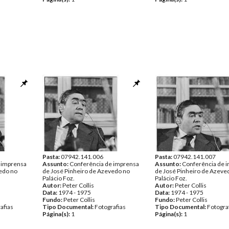
Pasta:
07942.141.006
Pasta:
07942.141.007
 imprensa
Assunto:
Conferência de imprensa
Assunto:
Conferência de 
edo no
de José Pinheiro de Azevedo no
de José Pinheiro de Azeve
Palácio Foz.
Palácio Foz.
Autor:
Peter Collis
Autor:
Peter Collis
Data:
1974 - 1975
Data:
1974 - 1975
Fundo:
Peter Collis
Fundo:
Peter Collis
afias
Tipo Documental:
Fotografias
Tipo Documental:
Fotogra
Página(s):
1
Página(s):
1