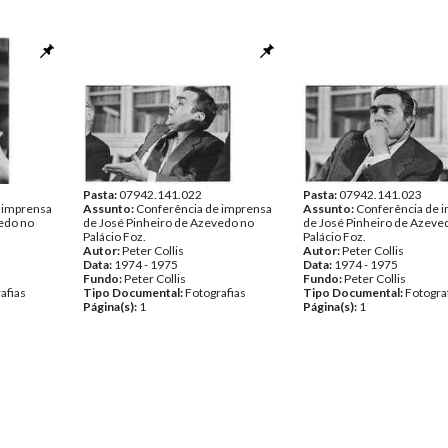
Pasta:
07942.141.022
Pasta:
07942.141.023
 imprensa
Assunto:
Conferência de imprensa
Assunto:
Conferência de 
edo no
de José Pinheiro de Azevedo no
de José Pinheiro de Azeve
Palácio Foz.
Palácio Foz.
Autor:
Peter Collis
Autor:
Peter Collis
Data:
1974 - 1975
Data:
1974 - 1975
Fundo:
Peter Collis
Fundo:
Peter Collis
afias
Tipo Documental:
Fotografias
Tipo Documental:
Fotogra
Página(s):
1
Página(s):
1