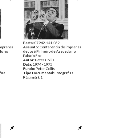
Pasta:
07942.141.032
imprensa
Assunto:
Conferência de imprensa
do no
de José Pinheiro de Azevedo no
Palácio Foz.
Autor:
Peter Collis
Data:
1974 - 1975
Fundo:
Peter Collis
fias
Tipo Documental:
Fotografias
Página(s):
1