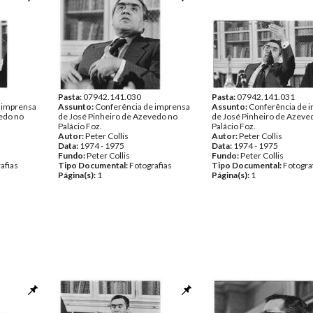
Pasta:
07942.141.030
Pasta:
07942.141.031
 imprensa
Assunto:
Conferência de imprensa
Assunto:
Conferência de 
edo no
de José Pinheiro de Azevedo no
de José Pinheiro de Azeve
Palácio Foz.
Palácio Foz.
Autor:
Peter Collis
Autor:
Peter Collis
Data:
1974 - 1975
Data:
1974 - 1975
Fundo:
Peter Collis
Fundo:
Peter Collis
afias
Tipo Documental:
Fotografias
Tipo Documental:
Fotogra
Página(s):
1
Página(s):
1