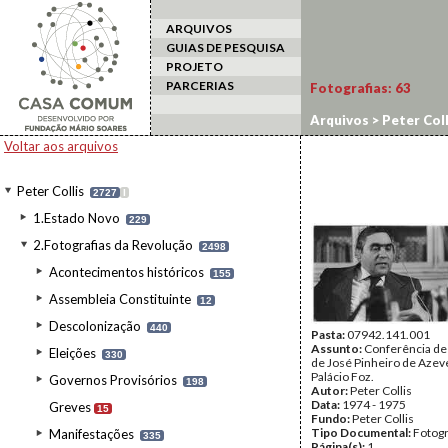
ARQUIVOS
GUIAS DE PESQUISA
PROJETO
PARCERIAS
Fotografias:
63
Arquivos
>
Peter Coll
Voltar aos arquivos
Peter Collis
2727
I
1.Estado Novo
229
2.Fotografias da Revolução
2498
Acontecimentos históricos
155
Assembleia Constituinte
12
Descolonização
440
Pasta:
07942.141.001
Assunto:
Conferência de
Eleições
330
de José Pinheiro de Azev
Palácio Foz.
Governos Provisórios
198
Autor:
Peter Collis
Data:
1974 - 1975
Greves
15
Fundo:
Peter Collis
Tipo Documental:
Fotogr
Manifestações
335
Página(s):
1