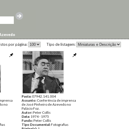
 Azevedo
istos por página:
Tipo de listagem:
Pasta:
07942.141.004
imprensa
Assunto:
Conferência de imprensa
do no
de José Pinheiro de Azevedo no
Palácio Foz.
Autor:
Peter Collis
Data:
1974 - 1975
Fundo:
Peter Collis
fias
Tipo Documental:
Fotografias
Página(s):
1