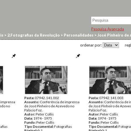
Pesquisa Avançada
is
>
2.Fotografias da Revolução
>
Personalidades
>
José Pinheiro de
ordenar por:
reg
Pasta:
07942.141.002
Pasta:
07942.141.003
 imprensa
Assunto:
Conferência de imprensa
Assunto:
Conferência de 
edo no
de José Pinheiro de Azevedo no
de José Pinheiro de Azeve
Palácio Foz.
Palácio Foz.
Autor:
Peter Collis
Autor:
Peter Collis
Data:
1974 - 1975
Data:
1974 - 1975
Fundo:
Peter Collis
Fundo:
Peter Collis
afias
Tipo Documental:
Fotografias
Tipo Documental:
Fotogra
Página(s):
1
Página(s):
1