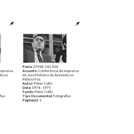
Pasta:
07942.141.020
imprensa
Assunto:
Conferência de imprensa
do no
de José Pinheiro de Azevedo no
Palácio Foz.
Autor:
Peter Collis
Data:
1974 - 1975
Fundo:
Peter Collis
fias
Tipo Documental:
Fotografias
Página(s):
1