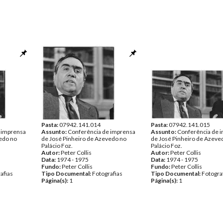
Pasta:
07942.141.014
Pasta:
07942.141.015
 imprensa
Assunto:
Conferência de imprensa
Assunto:
Conferência de 
edo no
de José Pinheiro de Azevedo no
de José Pinheiro de Azeve
Palácio Foz.
Palácio Foz.
Autor:
Peter Collis
Autor:
Peter Collis
Data:
1974 - 1975
Data:
1974 - 1975
Fundo:
Peter Collis
Fundo:
Peter Collis
afias
Tipo Documental:
Fotografias
Tipo Documental:
Fotogra
Página(s):
1
Página(s):
1