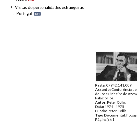
Visitas de personalidades estrangeiras
a Portugal
131
Pasta:
07942.141.009
Assunto:
Conferência de
de José Pinheiro de Azev
Palácio Foz.
Autor:
Peter Collis
Data:
1974 - 1975
Fundo:
Peter Collis
Tipo Documental:
Fotogr
Página(s):
1