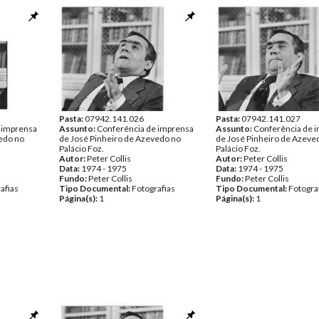
Pasta:
07942.141.026
Pasta:
07942.141.027
 imprensa
Assunto:
Conferência de imprensa
Assunto:
Conferência de 
edo no
de José Pinheiro de Azevedo no
de José Pinheiro de Azeve
Palácio Foz.
Palácio Foz.
Autor:
Peter Collis
Autor:
Peter Collis
Data:
1974 - 1975
Data:
1974 - 1975
Fundo:
Peter Collis
Fundo:
Peter Collis
afias
Tipo Documental:
Fotografias
Tipo Documental:
Fotogra
Página(s):
1
Página(s):
1