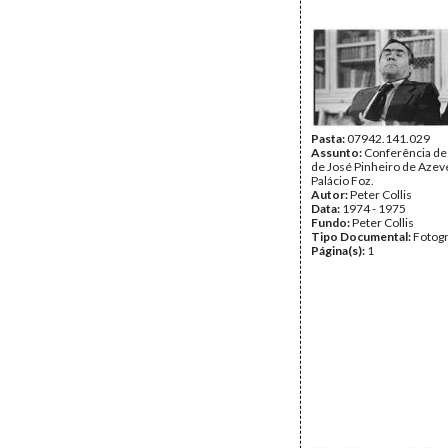
Pasta:
07942.141.029
Assunto:
Conferência de
de José Pinheiro de Azev
Palácio Foz.
Autor:
Peter Collis
Data:
1974 - 1975
Fundo:
Peter Collis
Tipo Documental:
Fotogr
Página(s):
1