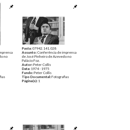
Pasta:
07942.141.028
imprensa
Assunto:
Conferência de imprensa
do no
de José Pinheiro de Azevedo no
Palácio Foz.
Autor:
Peter Collis
Data:
1974 - 1975
Fundo:
Peter Collis
fias
Tipo Documental:
Fotografias
Página(s):
1