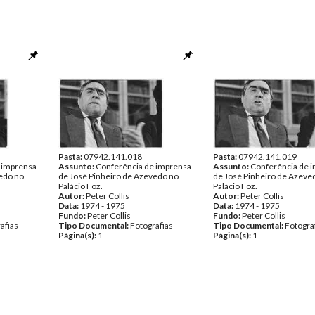
Pasta:
07942.141.018
Pasta:
07942.141.019
 imprensa
Assunto:
Conferência de imprensa
Assunto:
Conferência de 
edo no
de José Pinheiro de Azevedo no
de José Pinheiro de Azeve
Palácio Foz.
Palácio Foz.
Autor:
Peter Collis
Autor:
Peter Collis
Data:
1974 - 1975
Data:
1974 - 1975
Fundo:
Peter Collis
Fundo:
Peter Collis
afias
Tipo Documental:
Fotografias
Tipo Documental:
Fotogra
Página(s):
1
Página(s):
1