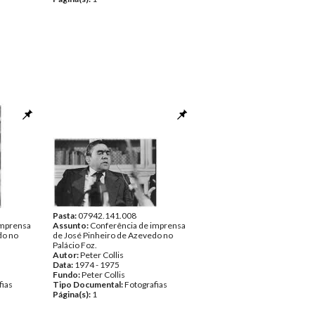
Pasta:
07942.141.008
imprensa
Assunto:
Conferência de imprensa
do no
de José Pinheiro de Azevedo no
Palácio Foz.
Autor:
Peter Collis
Data:
1974 - 1975
Fundo:
Peter Collis
fias
Tipo Documental:
Fotografias
Página(s):
1