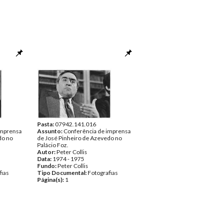
Pasta:
07942.141.016
imprensa
Assunto:
Conferência de imprensa
do no
de José Pinheiro de Azevedo no
Palácio Foz.
Autor:
Peter Collis
Data:
1974 - 1975
Fundo:
Peter Collis
fias
Tipo Documental:
Fotografias
Página(s):
1