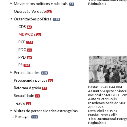
Movimentos políticos e culturais
Página(s):
1
14
Operação Verdade
66
Organizações políticas
425
CDS
44
MDP/CDE
20
PCP
156
PDC
25
PPD
19
PS
161
Personalidades
259
Propaganda política
52
Pasta:
07942.044.004
Reforma Agrária
19
Assunto:
Aspeto do inter
nacional do MDP/CDE, em
Sexualidade
21
Autor:
Peter Collis
Inscrições:
Sede do MDP
Teatro
26
ABR.1974
Visitas de personalidades estrangeiras
Data:
Abril de 1974
Fundo:
Peter Collis
a Portugal
131
Tipo Documental:
Fotogr
Página(s):
1