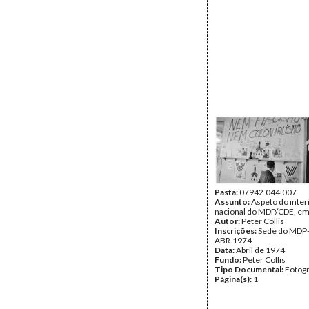
Pasta:
07942.044.007
Assunto:
Aspeto do inter
nacional do MDP/CDE, em
Autor:
Peter Collis
Inscrições:
Sede do MDP
ABR.1974
Data:
Abril de 1974
Fundo:
Peter Collis
Tipo Documental:
Fotogr
Página(s):
1