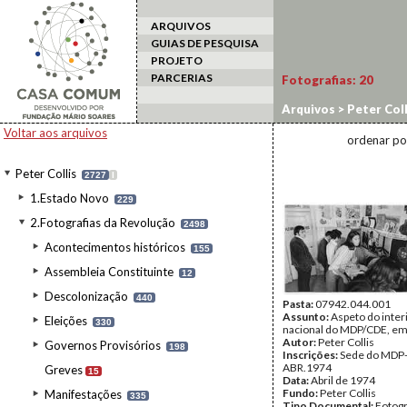
ARQUIVOS
GUIAS DE PESQUISA
PROJETO
PARCERIAS
Fotografias:
20
Arquivos
>
Peter Coll
Voltar aos arquivos
ordenar po
Peter Collis
2727
I
1.Estado Novo
229
2.Fotografias da Revolução
2498
Acontecimentos históricos
155
Assembleia Constituinte
12
Descolonização
440
Pasta:
07942.044.001
Assunto:
Aspeto do inter
Eleições
330
nacional do MDP/CDE, em
Autor:
Peter Collis
Governos Provisórios
198
Inscrições:
Sede do MDP
ABR.1974
Greves
15
Data:
Abril de 1974
Fundo:
Peter Collis
Manifestações
335
Tipo Documental:
Fotogr