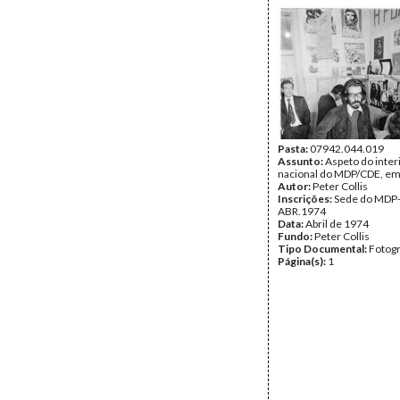
Pasta:
07942.044.019
Assunto:
Aspeto do inter
nacional do MDP/CDE, em
Autor:
Peter Collis
Inscrições:
Sede do MDP
ABR.1974
Data:
Abril de 1974
Fundo:
Peter Collis
Tipo Documental:
Fotogr
Página(s):
1