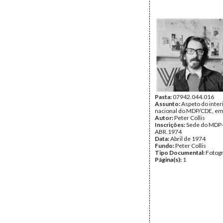
Pasta:
07942.044.016
Assunto:
Aspeto do inter
nacional do MDP/CDE, em
Autor:
Peter Collis
Inscrições:
Sede do MDP
ABR.1974
Data:
Abril de 1974
Fundo:
Peter Collis
Tipo Documental:
Fotogr
Página(s):
1