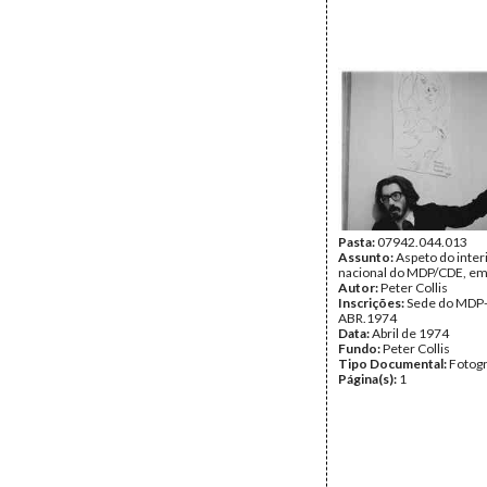
Pasta:
07942.044.013
Assunto:
Aspeto do inter
nacional do MDP/CDE, em
Autor:
Peter Collis
Inscrições:
Sede do MDP
ABR.1974
Data:
Abril de 1974
Fundo:
Peter Collis
Tipo Documental:
Fotogr
Página(s):
1