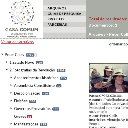
ARQUIVOS
GUIAS DE PESQUISA
Total de resultados:
PROJETO
PARCERIAS
Documentos:
1
Arquivos
>
Peter Coll
Voltar aos arquivos
ordenar po
Peter Collis
2727
I
1.Estado Novo
229
2.Fotografias da Revolução
2498
Acontecimentos históricos
155
Assembleia Constituinte
12
Descolonização
440
Pasta:
07943.038.001
Assunto:
Trabalhadoras a
Eleições
330
[das Unidades Coletivas 
Produção] durante a Refo
Governos Provisórios
198
no Alentejo.
Autor:
Peter Collis
Greves
15
Inscrições:
Alentejo Ag. 
People.
Manifestações
335
Data:
1976 - 1980