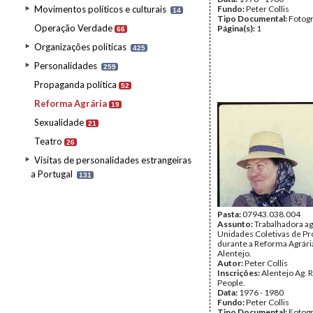
Movimentos políticos e culturais
Fundo:
Peter Collis
14
Tipo Documental:
Fotogr
Operação Verdade
Página(s):
1
66
Organizações políticas
425
Personalidades
259
Propaganda política
52
Reforma Agrária
19
Sexualidade
21
Teatro
26
Visitas de personalidades estrangeiras
a Portugal
131
Pasta:
07943.038.004
Assunto:
Trabalhadora ag
Unidades Coletivas de P
durante a Reforma Agrári
Alentejo.
Autor:
Peter Collis
Inscrições:
Alentejo Ag. 
People.
Data:
1976 - 1980
Fundo:
Peter Collis
Tipo Documental:
Fotogr