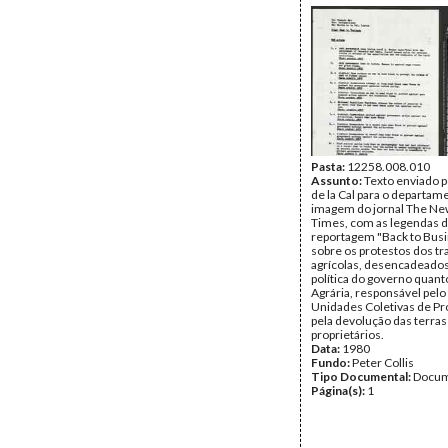
Pasta:
12258.008.010
Assunto:
Texto enviado 
de la Cal para o departam
imagem do jornal The Ne
Times, com as legendas 
reportagem "Back to Busi
sobre os protestos dos t
agrícolas, desencadeados
política do governo quan
Agrária, responsável pelo
Unidades Coletivas de P
pela devolução das terras
proprietários.
Data:
1980
Fundo:
Peter Collis
Tipo Documental:
Docum
Página(s):
1