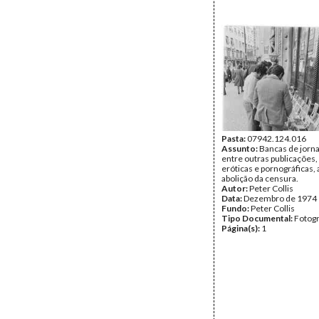
Pasta:
07942.124.016
Assunto:
Bancas de jorna
entre outras publicações,
eróticas e pornográficas, 
abolição da censura.
Autor:
Peter Collis
Data:
Dezembro de 1974
Fundo:
Peter Collis
Tipo Documental:
Fotogr
Página(s):
1