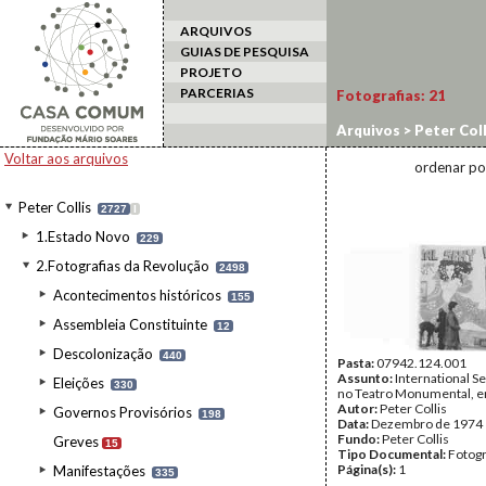
ARQUIVOS
GUIAS DE PESQUISA
PROJETO
PARCERIAS
Fotografias:
21
Arquivos
>
Peter Coll
Voltar aos arquivos
ordenar po
Peter Collis
2727
I
1.Estado Novo
229
2.Fotografias da Revolução
2498
Acontecimentos históricos
155
Assembleia Constituinte
12
Descolonização
440
Pasta:
07942.124.001
Assunto:
International Se
Eleições
330
no Teatro Monumental, e
Autor:
Peter Collis
Governos Provisórios
198
Data:
Dezembro de 1974
Fundo:
Peter Collis
Greves
15
Tipo Documental:
Fotogr
Página(s):
1
Manifestações
335