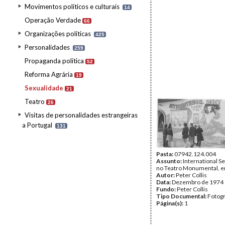
Movimentos políticos e culturais
14
Operação Verdade
66
Organizações políticas
425
Personalidades
259
Propaganda política
52
Reforma Agrária
19
Sexualidade
21
Teatro
26
Visitas de personalidades estrangeiras
a Portugal
131
Pasta:
07942.124.004
Assunto:
International Se
no Teatro Monumental, e
Autor:
Peter Collis
Data:
Dezembro de 1974
Fundo:
Peter Collis
Tipo Documental:
Fotogr
Página(s):
1