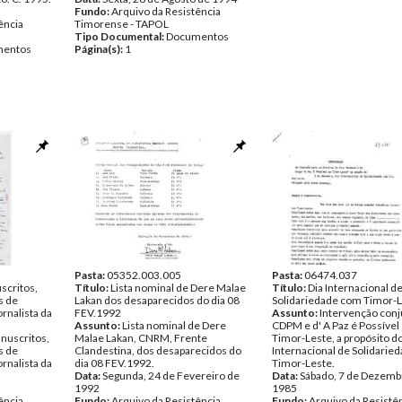
Fundo:
Arquivo da Resistência
ência
Timorense - TAPOL
Tipo Documental:
Documentos
entos
Página(s):
1
Pasta:
05352.003.005
Pasta:
06474.037
scritos,
Título:
Lista nominal de Dere Malae
Título:
Dia Internacional d
s de
Lakan dos desaparecidos do dia 08
Solidariedade com Timor-
ornalista da
FEV.1992
Assunto:
Intervenção conj
Assunto:
Lista nominal de Dere
CDPM e d' A Paz é Possíve
nuscritos,
Malae Lakan, CNRM, Frente
Timor-Leste, a propósito do
s de
Clandestina, dos desaparecidos do
Internacional de Solidarie
ornalista da
dia 08 FEV.1992.
Timor-Leste.
Data:
Segunda, 24 de Fevereiro de
Data:
Sábado, 7 de Dezemb
1992
1985
ência
Fundo:
Arquivo da Resistência
Fundo:
Arquivo da Resistê