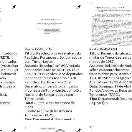
Pasta:
06430.012
Pasta:
06454.031
nicados da
Título:
Resolução da Assembleia da
Título:
Resumo da situação 
FRETILIN
República Portuguesa. Solidariedade
militar de Timor-Leste nos
omunicados
com Timor-Leste.
meses de 1987.
(Australian
Assunto:
Resolução nº 69/V votada
Assunto:
Relatório de Kud
) e FRETILIN
por unanimidade pelo PSD, PS, PCP,
sobre os acontecimentos
 indonésia
CDS, P.E. "Os Verdes" e os deputados
transmitidos para Darwin 
 dia
independentes na Assembleia da
19.ABR.1987 e divulgado n
a possivel
República. Declaração de 7 de
Austrália no dia 22.ABR.19
trangeiro.
Dezembro, aniversário da invasão
Data:
Domingo, 19 de Abril
indonésia de Timor-Leste, como Dia
Fundo:
Arquivo da Resistê
ência
Nacional de Solidariedade com
Timorense - TAPOL
Timor-Leste.
Tipo Documental:
Docume
entos
Data:
Quinta, 6 de Dezembro de
Página(s):
5
1990
Fundo:
Arquivo da Resistência
Timorense - TAPOL
Tipo Documental:
Documentos
Página(s):
3