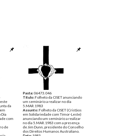
Pasta:
06473.046
e
Título:
Folheto da CISET anunciando
Leste
um seminário a realizar no dia
unta da
5.MAR.1983
l em
Assunto:
Folheto da CISET (Cristãos
 Dia
em Solidariedade com Timor-Leste)
dade com
anunciando um seminário a realizar
no dia 5.MAR.1983 com a presença
ro de
de Jim Dunn, presidente do Conselho
dos Direitos Humanos Australiano.
ncia
Data:
1983