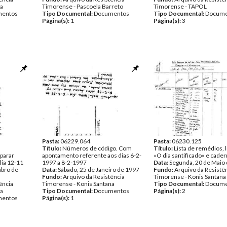
na
Timorense - Pascoela Barreto
Timorense - TAPOL
entos
Tipo Documental:
Documentos
Tipo Documental:
Docume
Página(s):
1
Página(s):
3
Pasta:
06229.064
Pasta:
06230.125
Título:
Números de código. Com
Título:
Lista de remédios, 
eparar
apontamento referente aos dias 6-2-
«O dia santificado» e cade
dia 12-11
1997 a 8-2-1997
Data:
Segunda, 20 de Maio
mbro de
Data:
Sábado, 25 de Janeiro de 1997
Fundo:
Arquivo da Resistê
Fundo:
Arquivo da Resistência
Timorense - Konis Santana
ência
Timorense - Konis Santana
Tipo Documental:
Docume
na
Tipo Documental:
Documentos
Página(s):
2
entos
Página(s):
1