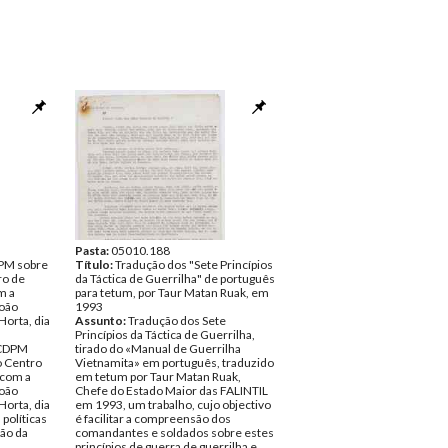
Pasta:
05010.188
PM sobre
Título:
Tradução dos "Sete Princípios
ro de
da Táctica de Guerrilha" de português
m a
para tetum, por Taur Matan Ruak, em
João
1993
orta, dia
Assunto:
Tradução dos Sete
Princípios da Táctica de Guerrilha,
 CDPM
tirado do «Manual de Guerrilha
o Centro
Vietnamita» em português, traduzido
 com a
em tetum por Taur Matan Ruak,
João
Chefe do Estado Maior das FALINTIL
orta, dia
em 1993, um trabalho, cujo objectivo
políticas
é facilitar a compreensão dos
ção da
comandantes e soldados sobre estes
princípios de guerra de guerrilha e