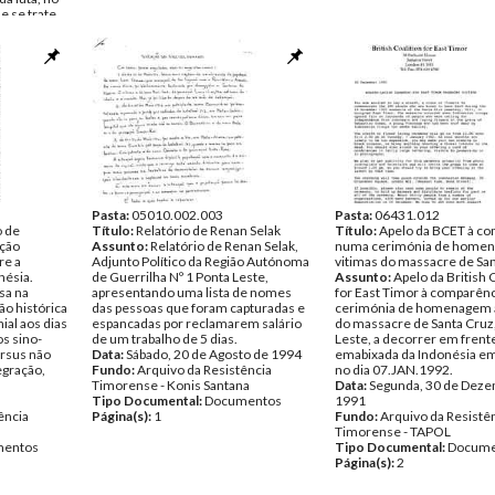
e se trate
go para
 rede
o de 1992
ência
rreto
entos
Pasta:
05010.002.003
Pasta:
06431.012
o de
Título:
Relatório de Renan Selak
Título:
Apelo da BCET à c
ção
Assunto:
Relatório de Renan Selak,
numa cerimónia de homen
re a
Adjunto Político da Região Autónoma
vitimas do massacre de Sa
nésia.
de Guerrilha Nº 1 Ponta Leste,
Assunto:
Apelo da British 
sa na
apresentando uma lista de nomes
for East Timor à comparên
ão histórica
das pessoas que foram capturadas e
cerimónia de homenagem à
ial aos dias
espancadas por reclamarem salário
do massacre de Santa Cruz
os sino-
de um trabalho de 5 dias.
Leste, a decorrer em frent
ersus não
Data:
Sábado, 20 de Agosto de 1994
emabixada da Indonésia e
egração,
Fundo:
Arquivo da Resistência
no dia 07.JAN.1992.
Timorense - Konis Santana
Data:
Segunda, 30 de Deze
Tipo Documental:
Documentos
1991
ência
Página(s):
1
Fundo:
Arquivo da Resistê
Timorense - TAPOL
entos
Tipo Documental:
Docume
Página(s):
2