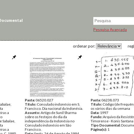
 Documental
Pesquisa Avançada
ordenar por:
reg
Pasta:
06520.027
Pasta:
06238.073
abalae,
Título:
Consulado indonésio em S.
Título:
Código (de frequênc
ta
Francisco. Dia nacional da Indonésia.
os vários dias da semana
iras a
Assunto:
Artigo de Sunil Sharma
Data:
1997
to
sobre os festejos do dia da
Fundo:
Arquivo da Resistê
 Sabalae,
independência da Indonésia no
Timorense - Konis Santana
ta
Consulado indonésio em São
Tipo Documental:
Docume
iras a
Francisco.
Página(s):
1
o. C. 1995.
Data:
Sexta, 26 de Agosto de 1994