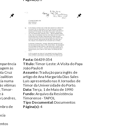
Pasta:
06439.054
omparência
Título:
Timor-Leste: A Visita do Papa
agem às
João Paulo II
nta Cruz
Assunto:
Tradução para inglês de
Coalition
artigo de Ana Margarida Dias Sales
cia numa
Luís apresentado nas II Jornadas de
s vitimas
Timor da Universidade do Porto.
, Timor-
Data:
Terça, 1 de Maio de 1990
e à
Fundo:
Arquivo da Resistência
m Londres,
Timorense - TAPOL
Tipo Documental:
Documentos
mbro de
Página(s):
4
ncia
ntos