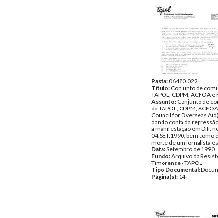
Pasta:
06480.022
Título:
Conjunto de comu
TAPOL, CDPM, ACFOA e 
Assunto:
Conjunto de c
da TAPOL, CDPM, ACFOA 
Council for Overseas Aid
dando conta da repressão
a manifestação em Dili, no
04.SET.1990, bem como d
morte de um jornalista es
Data:
Setembro de 1990
Fundo:
Arquivo da Resist
Timorense - TAPOL
Tipo Documental:
Docum
Página(s):
14