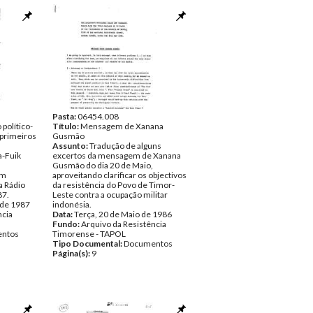
Pasta:
06454.008
político-
Título:
Mensagem de Xanana
 primeiros
Gusmão
Assunto:
Tradução de alguns
a-Fuik
excertos da mensagem de Xanana
Gusmão do dia 20 de Maio,
em
aproveitando clarificar os objectivos
a Rádio
da resistência do Povo de Timor-
87.
Leste contra a ocupação militar
 de 1987
indonésia.
ncia
Data:
Terça, 20 de Maio de 1986
Fundo:
Arquivo da Resistência
ntos
Timorense - TAPOL
Tipo Documental:
Documentos
Página(s):
9