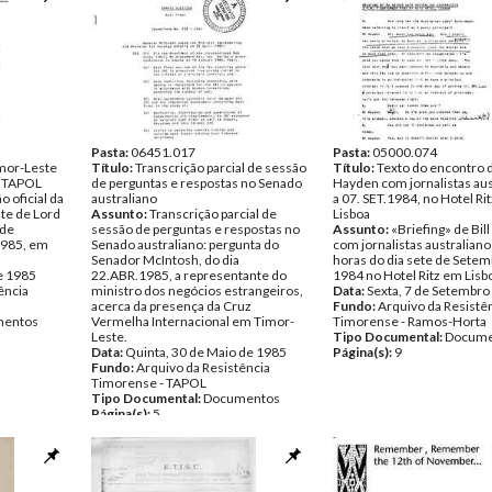
Pasta:
06451.017
Pasta:
05000.074
imor-Leste
Título:
Transcrição parcial de sessão
Título:
Texto do encontro d
 TAPOL
de perguntas e respostas no Senado
Hayden com jornalistas aus
 oficial da
australiano
a 07. SET.1984, no Hotel Ri
te de Lord
Assunto:
Transcrição parcial de
Lisboa
 de
sessão de perguntas e respostas no
Assunto:
«Briefing» de Bil
1985, em
Senado australiano: pergunta do
com jornalistas australiano
Senador McIntosh, do dia
horas do dia sete de Setem
e 1985
22.ABR.1985, a representante do
1984 no Hotel Ritz em Lisb
ência
ministro dos negócios estrangeiros,
Data:
Sexta, 7 de Setembro
acerca da presença da Cruz
Fundo:
Arquivo da Resistê
entos
Vermelha Internacional em Timor-
Timorense - Ramos-Horta
Leste.
Tipo Documental:
Docume
Data:
Quinta, 30 de Maio de 1985
Página(s):
9
Fundo:
Arquivo da Resistência
Timorense - TAPOL
Tipo Documental:
Documentos
Página(s):
5