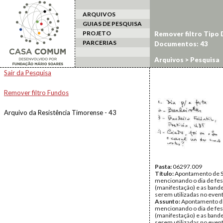
ARQUIVOS
GUIAS DE PESQUISA
PROJETO
Remover filtro Tipo
PARCERIAS
Documentos: 43
Arquivos
> Pesquisa
Sair da Pesquisa
Remover filtro Fundos
Arquivo da Resistência Timorense - 43
Pasta:
06297.009
Título:
Apontamento de S
mencionando o dia de fes
(manifestação) e as bande
serem utilizadas no even
Assunto:
Apontamento de
mencionando o dia de fes
(manifestação) e as bande
serem utilizadas no event