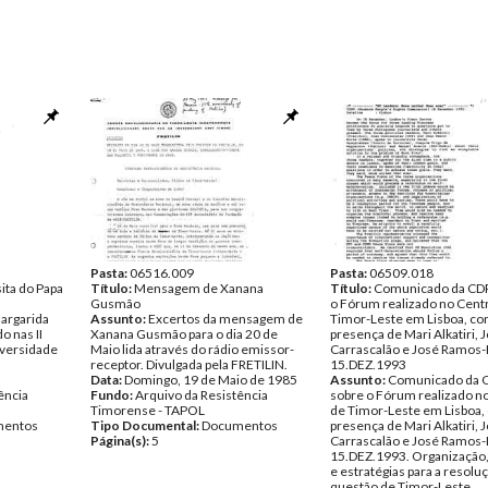
Pasta:
06516.009
Pasta:
06509.018
ita do Papa
Título:
Mensagem de Xanana
Título:
Comunicado da CD
Gusmão
o Fórum realizado no Cent
Margarida
Assunto:
Excertos da mensagem de
Timor-Leste em Lisboa, co
o nas II
Xanana Gusmão para o dia 20 de
presença de Mari Alkatiri, 
iversidade
Maio lida através do rádio emissor-
Carrascalão e José Ramos-H
receptor. Divulgada pela FRETILIN.
15.DEZ.1993
Data:
Domingo, 19 de Maio de 1985
Assunto:
Comunicado da
ência
Fundo:
Arquivo da Resistência
sobre o Fórum realizado n
Timorense - TAPOL
de Timor-Leste em Lisboa,
entos
Tipo Documental:
Documentos
presença de Mari Alkatiri, 
Página(s):
5
Carrascalão e José Ramos-H
15.DEZ.1993. Organização, 
e estratégias para a resolu
questão de Timor-Leste.