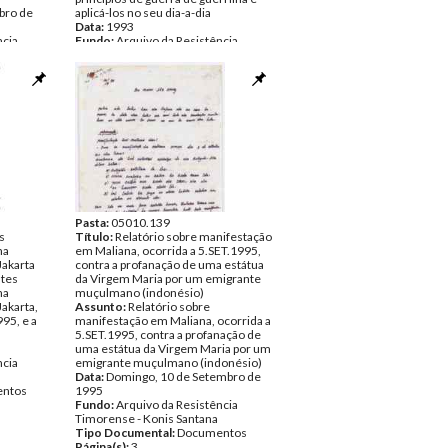
bro de
aplicá-los no seu dia-a-dia
Data:
1993
ncia
Fundo:
Arquivo da Resistência
Timorense - Konis Santana
ntos
Tipo Documental:
Documentos
Página(s):
9
Pasta:
05010.139
s
Título:
Relatório sobre manifestação
na
em Maliana, ocorrida a 5.SET.1995,
Jakarta
contra a profanação de uma estátua
ntes
da Virgem Maria por um emigrante
na
muçulmano (indonésio)
akarta,
Assunto:
Relatório sobre
95, e a
manifestação em Maliana, ocorrida a
5.SET.1995, contra a profanação de
uma estátua da Virgem Maria por um
ncia
emigrante muçulmano (indonésio)
Data:
Domingo, 10 de Setembro de
ntos
1995
Fundo:
Arquivo da Resistência
Timorense - Konis Santana
Tipo Documental:
Documentos
Página(s):
3