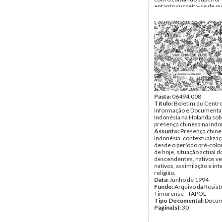
entanto suspeita-se de qu
de uma manobra do inimi
captura de elementos da
clandestina
Data:
Domingo, 7 de Junh
Fundo:
Arquivo da Resist
Timorense - Pascoela Ba
Tipo Documental:
Docum
Página(s):
2
Pasta:
06494.008
Título:
Boletim do Centr
Informação e Documenta
Indonésia na Holanda sob
presença chinesa na Indo
Assunto:
Presença chine
Indonésia, contextualizaç
desde o período pré-colon
de hoje, situação actual d
descendentes, nativos v
nativos, assimilação e int
religião.
Data:
Junho de 1994
Fundo:
Arquivo da Resist
Timorense - TAPOL
Tipo Documental:
Docum
Página(s):
30