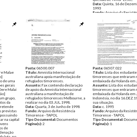
Data:
Quinta, 16 de Dezem
1993
Fundo:
Arquivo da Resistê
Timorense - TAPOL
Tipo Documental:
Docume
Página(s):
2
Pasta:
06500.007
Pasta:
06507.022
re Malae
Título:
Amnistia Internacional
Título:
Lista dos estudante
o]
australiana apoia manifestação de
timorenses que entraram 
ão de uma
refugiados timorenses.
embaixada da Holanda em 
ões gerais
Assunto:
Fax contendo declaração
Assunto:
Lista dos estuda
Dere Malai
de apoio da Amnistia Internacional
timorenses que entraram 
ão]
australiana a manifestação de
embaixada da Holanda em J
um grupo,
refugiados timorenses Melbourne, a
Indonésia, no dia 16.DEZ.19
tos da
realizar no dia 03.JUL.1998.
sua situação.
 pretende
Data:
Quarta, 3 de Junho de 1998
Data:
c. 1995
s previstas
Fundo:
Arquivo da Resistência
Fundo:
Arquivo da Resistê
, possuindo
Timorense - TAPOL
Timorense - TAPOL
ar na capital
Tipo Documental:
Documentos
Tipo Documental:
Docume
jovens
Página(s):
2
Página(s):
1
os de
rdenação
a luta, no