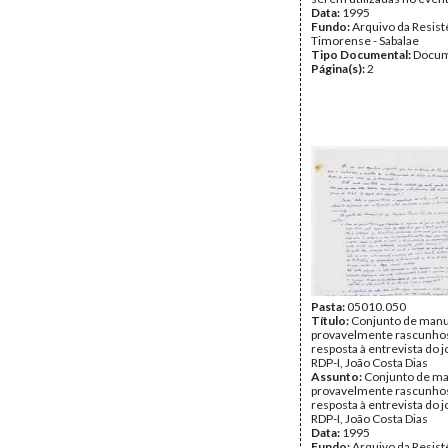
Data:
1995
Fundo:
Arquivo da Resist
Timorense - Sabalae
Tipo Documental:
Docum
Página(s):
2
Pasta:
05010.050
Título:
Conjunto de manu
provavelmente rascunho
resposta à entrevista do j
RDP-I, João Costa Dias
Assunto:
Conjunto de ma
provavelmente rascunho
resposta à entrevista do j
RDP-I, João Costa Dias
Data:
1995
Fundo:
Arquivo da Resist