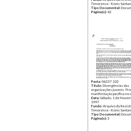
Timorense - Konis Santa
Tipo Documental:
Docum
Página(s):
42
Pasta:
06237.102
Título:
Divergências das
organizações juvenis. Pr
manifestação pacífica no 
Data:
Sábado, 1 de Nove
1997
Fundo:
Arquivo da Resist
Timorense - Konis Santa
Tipo Documental:
Docum
Página(s):
3