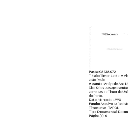
Pasta:
06438.072
Título:
Timor-Leste: A Vis
João Paulo II
Assunto:
Artigo de Ana 
Dias Sales Luís apresentad
Jornadas de Timor da Un
do Porto.
Data:
Março de 1990
Fundo:
Arquivo da Resist
Timorense - TAPOL
Tipo Documental:
Docum
Página(s):
6