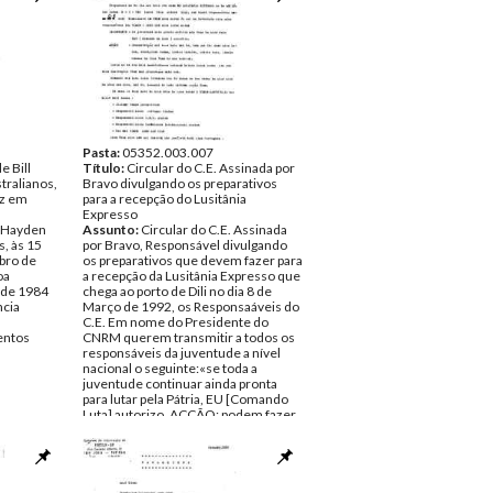
Pasta:
05352.003.007
e Bill
Título:
Circular do C.E. Assinada por
tralianos,
Bravo divulgando os preparativos
tz em
para a recepção do Lusitânia
Expresso
l Hayden
Assunto:
Circular do C.E. Assinada
s, às 15
por Bravo, Responsável divulgando
bro de
os preparativos que devem fazer para
oa
a recepção da Lusitânia Expresso que
 de 1984
chega ao porto de Dili no dia 8 de
ncia
Março de 1992, os Responsaáveis do
C.E. Em nome do Presidente do
ntos
CNRM querem transmitir a todos os
responsáveis da juventude a nível
nacional o seguinte:«se toda a
juventude continuar ainda pronta
para lutar pela Pátria, EU [Comando
Luta] autorizo, ACÇÃO; podem fazer
manifestação/demonstração mas
deve ser responsável, disciplinada e
pacífica», ainda não está determinado
o dia da manifestação, o Comando da
Luta não quer socrificar os seu filhos