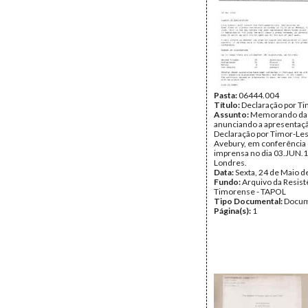
Pasta:
06444.004
Título:
Declaração por T
Assunto:
Memorando da
anunciando a apresentação
Declaração por Timor-Les
Avebury, em conferência
imprensa no dia 03.JUN.
Londres.
Data:
Sexta, 24 de Maio d
Fundo:
Arquivo da Resist
Timorense - TAPOL
Tipo Documental:
Docum
Página(s):
1