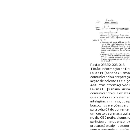
Pasta:
05352.003.013
Título:
Informação de De
Laka a FL [Xanana Gusmã
comunicando a preparaç
acção de boicote as eleiç
Assunto:
Informação de 
Lakan a F.L [Xanana Gusm
comunicando que existe 
que colabora com elemen
inteligência inimiga, que
boicotar as eleições gerai
para o dia 09 do corrente
um cesto de armas a utiliz
no dia 08 à noite; alguns 
participaram nos encontr
preparação exigindo coo
com o comando superior d