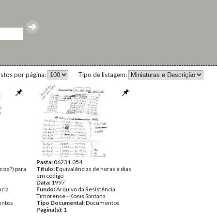
istos por página:
Tipo de listagem:
Pasta:
06231.054
ias?) para
Título:
Equivalências de horas e dias
em código
Data:
1997
ncia
Fundo:
Arquivo da Resistência
Timorense - Konis Santana
ntos
Tipo Documental:
Documentos
Página(s):
1