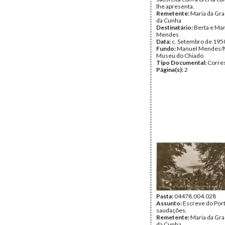
lhe apresenta.
Remetente:
Maria da Gr
da Cunha
Destinatário:
Berta e Ma
Mendes
Data:
c. Setembro de 195
Fundo:
Manuel Mendes/
Museu do Chiado
Tipo Documental:
Corre
Página(s):
2
Pasta:
04478.004.028
Assunto:
Escreve do Port
saudações.
Remetente:
Maria da Gr
da Cunha