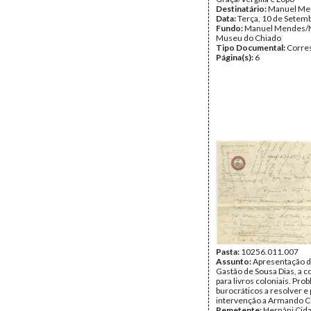
Destinatário:
Manuel Me
Data:
Terça, 10 de Setem
Fundo:
Manuel Mendes/
Museu do Chiado
Tipo Documental:
Corre
Página(s):
6
Pasta:
10256.011.007
Assunto:
Apresentação do
Gastão de Sousa Dias, a 
para livros coloniais. Pro
burocráticos a resolver e
intervenção a Armando C
Remetente:
Hernâni Cid