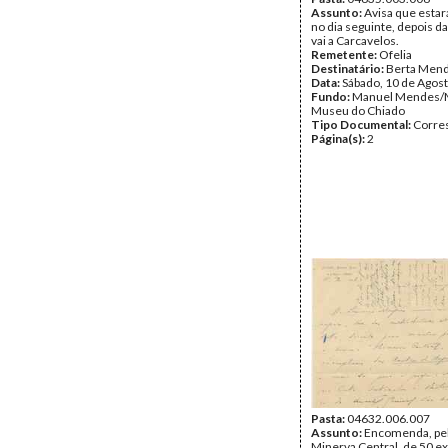
Assunto:
Avisa que estar
no dia seguinte, depois d
vai a Carcavelos.
Remetente:
Ofelia
Destinatário:
Berta Men
Data:
Sábado, 10 de Agos
Fundo:
Manuel Mendes/
Museu do Chiado
Tipo Documental:
Corre
Página(s):
2
Pasta:
04632.006.007
Assunto:
Encomenda, pela
Minerva Central, de 50 e