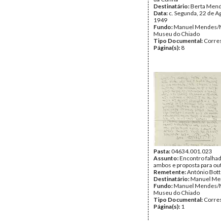
Destinatário:
Berta Men
Data:
c. Segunda, 22 de A
1949
Fundo:
Manuel Mendes/
Museu do Chiado
Tipo Documental:
Corre
Página(s):
8
Pasta:
04634.001.023
Assunto:
Encontro falha
ambos e proposta para out
Remetente:
António Bot
Destinatário:
Manuel Me
Fundo:
Manuel Mendes/
Museu do Chiado
Tipo Documental:
Corre
Página(s):
1