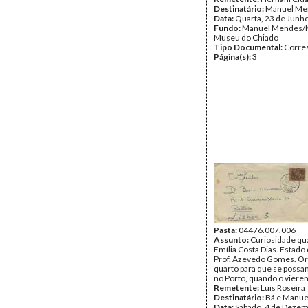
Destinatário:
Manuel Me
Data:
Quarta, 23 de Junh
Fundo:
Manuel Mendes/
Museu do Chiado
Tipo Documental:
Corre
Página(s):
3
Pasta:
04476.007.006
Assunto:
Curiosidade qu
Emília Costa Dias. Estado
Prof. Azevedo Gomes. O
quarto para que se possam
no Porto, quando o vierem 
Remetente:
Luis Roseira
Destinatário:
Bá e Manu
Data:
Sábado, 4 de Dezem