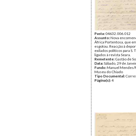
Pasta:
04632.006.012
Assunto:
Nova encomend
África Portentosa, que e
esgotou. Reacção à depor
exilados políticos para S.
ligados à revista Seara.
Remetente:
Gastão de So
Data:
Sábado, 29 de Janei
Fundo:
Manuel Mendes/
Museu do Chiado
Tipo Documental:
Corre
Página(s):
4