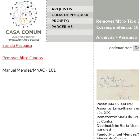
ARQUIVOS
GUIAS DE PESQUISA
PROJETO
Remover filtro Tipo
PARCERIAS
Correspondência: 10
Arquivos
> Pesquisa
Sair da Pesquisa
ordenar por:
Remover filtro Fundos
Manuel Mendes/MNAC - 101
Pasta:
04478.004.053
Assunto:
Envia-lhe uns e
séc. XIX.
Remetente:
Maria da Gr
da Cunha
Destinatário:
Berta Men
Data:
s.d.
Fundo:
Manuel Mendes/
Museu do Chiado