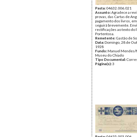
Pasta:
04632.006.021
Assunto:
Agradece a rev
provas, das Cartas de Ang
pagamento dos livros, em
seguirá brevemente. Env
rectificações ao texto do l
Portentosa.
Remetente:
Gastão de So
Data:
Domingo, 28 de Ou
1928
Fundo:
Manuel Mendes/
Museu do Chiado
Tipo Documental:
Corre
Página(s):
3
Pasta:
04635.003.006