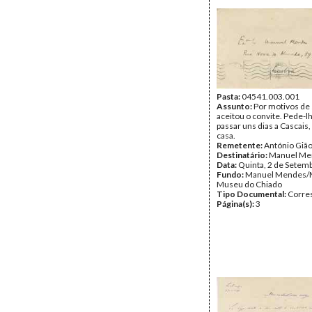
Pasta:
04541.003.001
Assunto:
Por motivos de
aceitou o convite. Pede-l
passar uns dias a Cascais
casa.
Remetente:
António Giã
Destinatário:
Manuel Me
Data:
Quinta, 2 de Setem
Fundo:
Manuel Mendes/
Museu do Chiado
Tipo Documental:
Corre
Página(s):
3