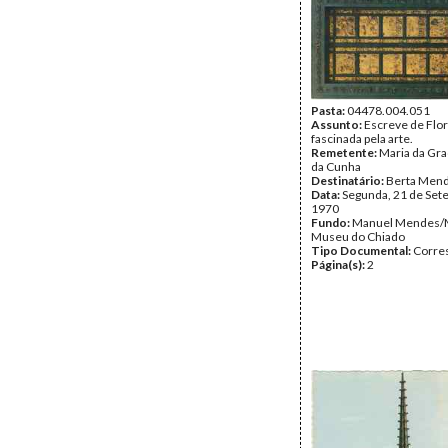
Pasta:
04478.004.051
Assunto:
Escreve de Flore
fascinada pela arte.
Remetente:
Maria da Gr
da Cunha
Destinatário:
Berta Men
Data:
Segunda, 21 de Set
1970
Fundo:
Manuel Mendes/
Museu do Chiado
Tipo Documental:
Corre
Página(s):
2