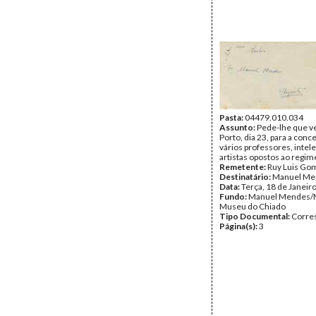
Pasta:
04479.010.034
Assunto:
Pede-lhe que v
Porto, dia 23, para a con
vários professores, intele
artistas opostos ao regim
Remetente:
Ruy Luis Go
Destinatário:
Manuel Me
Data:
Terça, 18 de Janeir
Fundo:
Manuel Mendes/
Museu do Chiado
Tipo Documental:
Corre
Página(s):
3