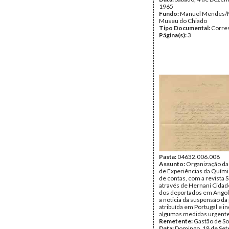
1965
Fundo:
Manuel Mendes/
Museu do Chiado
Tipo Documental:
Corre
Página(s):
3
Pasta:
04632.006.008
Assunto:
Organização da
de Experiências da Quími
de contas, com a revista S
através de Hernani Cidad
dos deportados em Angol
a noticia da suspensão da
atribuída em Portugal e in
algumas medidas urgente
Remetente:
Gastão de So
Data:
Domingo, 18 de Se