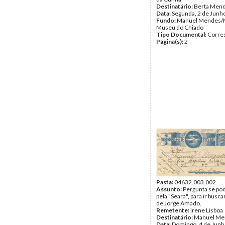
Destinatário:
Berta Men
Data:
Segunda, 2 de Junh
Fundo:
Manuel Mendes/
Museu do Chiado
Tipo Documental:
Corre
Página(s):
2
Pasta:
04632.003.002
Assunto:
Pergunta se po
pela "Seara", para ir busca
de Jorge Amado.
Remetente:
Irene Lisboa
Destinatário:
Manuel Me
Data:
Domingo, 4 de Junh