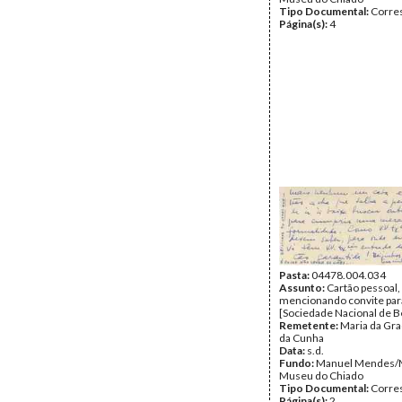
Tipo Documental:
Corre
Página(s):
4
Pasta:
04478.004.034
Assunto:
Cartão pessoal,
mencionando convite para
[Sociedade Nacional de Be
Remetente:
Maria da Gr
da Cunha
Data:
s.d.
Fundo:
Manuel Mendes/
Museu do Chiado
Tipo Documental:
Corre
Página(s):
2