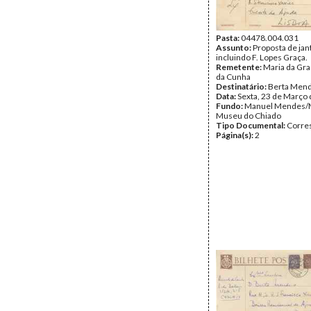
Pasta:
04478.004.031
Assunto:
Proposta de jant
incluindo F. Lopes Graça.
Remetente:
Maria da Gr
da Cunha
Destinatário:
Berta Men
Data:
Sexta, 23 de Março
Fundo:
Manuel Mendes/
Museu do Chiado
Tipo Documental:
Corre
Página(s):
2