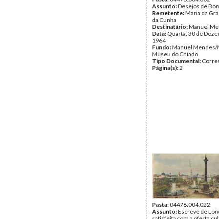
Assunto:
Desejos de Bo
Remetente:
Maria da Gr
da Cunha
Destinatário:
Manuel Me
Data:
Quarta, 30 de Dez
1964
Fundo:
Manuel Mendes/
Museu do Chiado
Tipo Documental:
Corre
Página(s):
2
Pasta:
04478.004.022
Assunto:
Escreve de Lon
satisfeita com a oferta cu