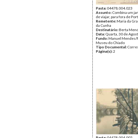
Pasta:
04478.004.023
Assunto:
Combina um jan
de viajar, para fora de Por
Remetente:
Maria da Gr
da Cunha
Destinatário:
Berta Men
Data:
Quarta, 30 de Agos
Fundo:
Manuel Mendes/
Museu do Chiado
Tipo Documental:
Corre
Página(s):
2
Pasta:
04478.004.002