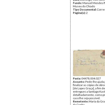
Fundo:
Manuel Mendes/
Museu do Chiado
Tipo Documental:
Corre
Página(s):
2
Pasta:
04478.004.027
Assunto:
Pede-lhe ajuda 
finalizar as cópias de obr
[de Lopes Graça], a fim d
entregues a Santiago Kastn
detalhadamente, como p
caso lhe seja possível.
Remetente:
Maria da Gr
da Cunha