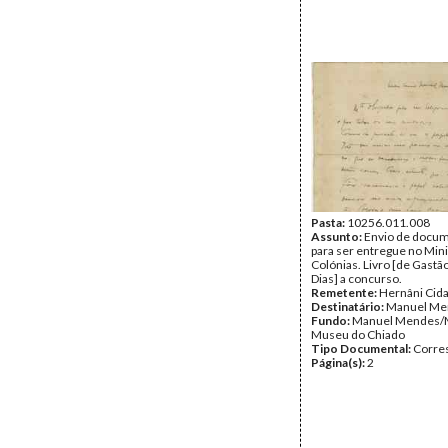
Pasta:
10256.011.008
Assunto:
Envio de docu
para ser entregue no Mini
Colónias. Livro [de Gastã
Dias] a concurso.
Remetente:
Hernâni Cid
Destinatário:
Manuel Me
Fundo:
Manuel Mendes/
Museu do Chiado
Tipo Documental:
Corre
Página(s):
2