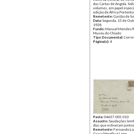
das Cartas de Angola. Soli
volumes, em papel especia
edição de África Portento
Remetente:
Gastão de So
Data:
Segunda, 15 de Out
1928
Fundo:
Manuel Mendes/
Museu do Chiado
Tipo Documental:
Corre
Página(s):
4
Pasta:
04637.005.010
Assunto:
Saudações lem
dias que estiveram juntos
Remetente:
Fernando Lo
Graça/Vergilia e Lopo