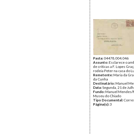
Pasta:
04478.004.046
Assunto:
Esclarece o amb
de criticas a F. Lopes Gra
rodeia Peter na casa do L
Remetente:
Maria da Gr
da Cunha
Destinatário:
Manuel Me
Data:
Segunda, 21 de Jul
Fundo:
Manuel Mendes/
Museu do Chiado
Tipo Documental:
Corre
Página(s):
3