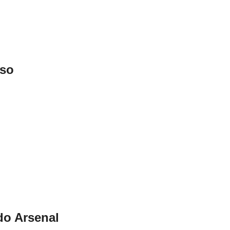
oso
do Arsenal