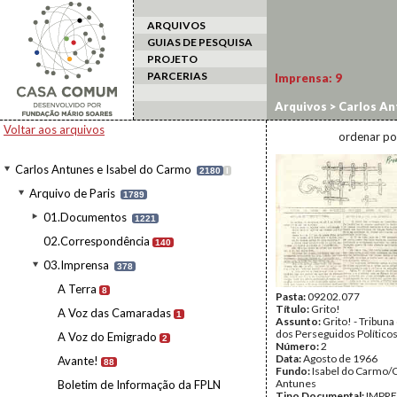
ARQUIVOS
GUIAS DE PESQUISA
PROJETO
PARCERIAS
Imprensa:
9
Arquivos
>
Carlos An
Voltar aos arquivos
ordenar po
Carlos Antunes e Isabel do Carmo
2180
I
Arquivo de Paris
1789
01.Documentos
1221
02.Correspondência
140
03.Imprensa
378
A Terra
8
Pasta:
09202.077
Título:
Grito!
A Voz das Camaradas
1
Assunto:
Grito! - Tribun
dos Perseguidos Político
A Voz do Emigrado
2
Número:
2
Data:
Agosto de 1966
Avante!
88
Fundo:
Isabel do Carmo/
Antunes
Boletim de Informação da FPLN
Tipo Documental:
IMPR