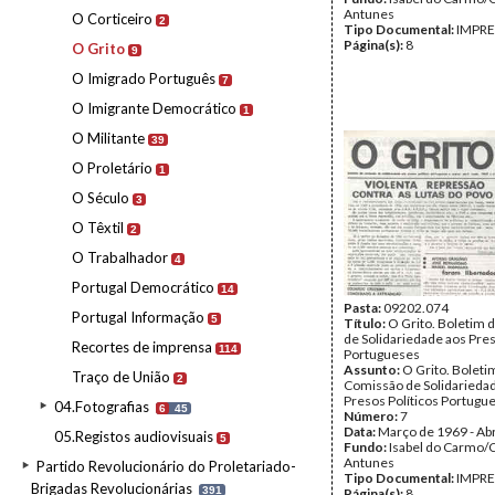
Antunes
O Corticeiro
2
Tipo Documental:
IMPR
Página(s):
8
O Grito
9
O Imigrado Português
7
O Imigrante Democrático
1
O Militante
39
O Proletário
1
O Século
3
O Têxtil
2
O Trabalhador
4
Portugal Democrático
14
Pasta:
09202.074
Portugal Informação
5
Título:
O Grito. Boletim 
de Solidariedade aos Pres
Recortes de imprensa
114
Portugueses
Assunto:
O Grito. Boleti
Traço de União
2
Comissão de Solidarieda
Presos Políticos Portugu
04.Fotografias
6
45
Número:
7
Data:
Março de 1969 - Abr
05.Registos audiovisuais
5
Fundo:
Isabel do Carmo/
Antunes
Partido Revolucionário do Proletariado-
Tipo Documental:
IMPR
Brigadas Revolucionárias
391
Página(s):
8