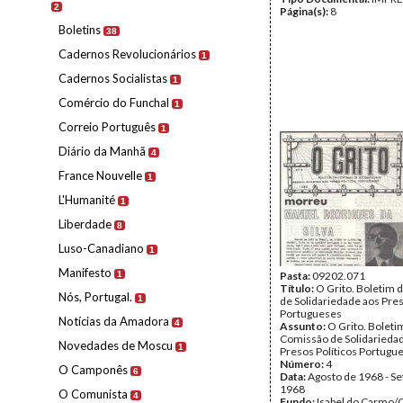
2
Página(s):
8
Boletins
38
Cadernos Revolucionários
1
Cadernos Socialistas
1
Comércio do Funchal
1
Correio Português
1
Diário da Manhã
4
France Nouvelle
1
L'Humanité
1
Liberdade
8
Luso-Canadiano
1
Manifesto
1
Pasta:
09202.071
Título:
O Grito. Boletim 
Nós, Portugal.
1
de Solidariedade aos Pres
Portugueses
Notícias da Amadora
4
Assunto:
O Grito. Boleti
Comissão de Solidarieda
Novedades de Moscu
1
Presos Políticos Portugu
Número:
4
O Camponês
6
Data:
Agosto de 1968 - S
1968
O Comunista
4
Fundo:
Isabel do Carmo/