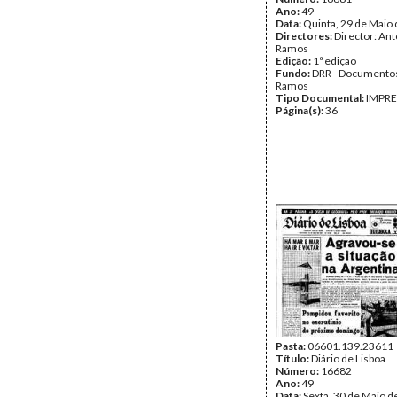
Ano:
49
Data:
Quinta, 29 de Maio
Directores:
Director: Ant
Ramos
Edição:
1ª edição
Fundo:
DRR - Documentos
Ramos
Tipo Documental:
IMPR
Página(s):
36
Pasta:
06601.139.23611
Título:
Diário de Lisboa
Número:
16682
Ano:
49
Data:
Sexta, 30 de Maio d