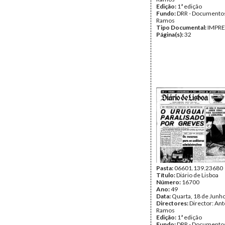
Edição:
1ª edição
Fundo:
DRR - Documentos
Ramos
Tipo Documental:
IMPR
Página(s):
32
Pasta:
06601.139.23680
Título:
Diário de Lisboa
Número:
16700
Ano:
49
Data:
Quarta, 18 de Junh
Directores:
Director: Ant
Ramos
Edição:
1ª edição
Fundo:
DRR - Documentos