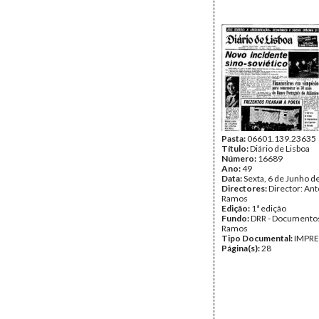
Pasta:
06601.139.23635
Título:
Diário de Lisboa
Número:
16689
Ano:
49
Data:
Sexta, 6 de Junho d
Directores:
Director: Ant
Ramos
Edição:
1ª edição
Fundo:
DRR - Documentos
Ramos
Tipo Documental:
IMPR
Página(s):
28