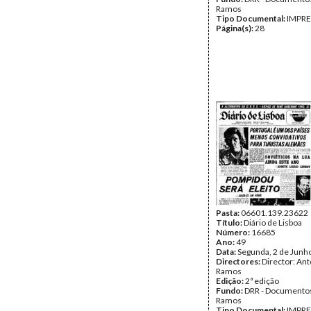
Ramos
Tipo Documental:
IMPR
Página(s):
28
Pasta:
06601.139.23622
Título:
Diário de Lisboa
Número:
16685
Ano:
49
Data:
Segunda, 2 de Junh
Directores:
Director: Ant
Ramos
Edição:
2ª edição
Fundo:
DRR - Documentos
Ramos
Tipo Documental:
IMPR