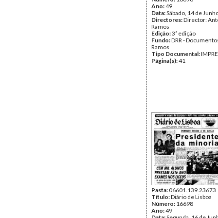
Ano:
49
Data:
Sábado, 14 de Junh
Directores:
Director: Ant
Ramos
Edição:
3ª edição
Fundo:
DRR - Documentos
Ramos
Tipo Documental:
IMPR
Página(s):
41
Pasta:
06601.139.23673
Título:
Diário de Lisboa
Número:
16698
Ano:
49
Data:
Segunda, 16 de Jun