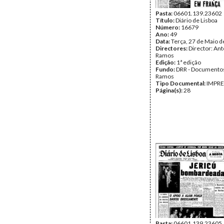
Pasta:
06601.139.23602
Título:
Diário de Lisboa
Número:
16679
Ano:
49
Data:
Terça, 27 de Maio 
Directores:
Director: Ant
Ramos
Edição:
1ª edição
Fundo:
DRR - Documentos
Ramos
Tipo Documental:
IMPR
Página(s):
28
Pasta:
06601.139.23605