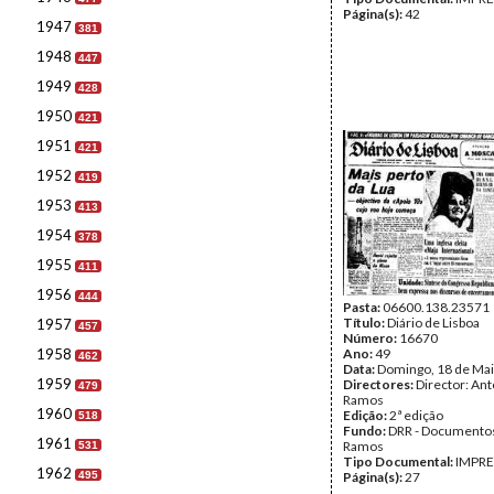
Página(s):
42
1947
381
1948
447
1949
428
1950
421
1951
421
1952
419
1953
413
1954
378
1955
411
1956
444
Pasta:
06600.138.23571
Título:
Diário de Lisboa
1957
457
Número:
16670
1958
Ano:
49
462
Data:
Domingo, 18 de Mai
1959
Directores:
Director: Ant
479
Ramos
1960
Edição:
2ª edição
518
Fundo:
DRR - Documentos
1961
Ramos
531
Tipo Documental:
IMPR
1962
495
Página(s):
27