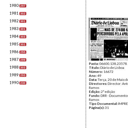
1980
297
1981
302
1982
301
1983
301
1984
303
1985
301
1986
255
1987
299
Pasta:
06600.138.23578
1988
Título:
Diário de Lisboa
303
Número:
16672
1989
Ano:
49
293
Data:
Terça, 20 de Maio 
1990
230
Directores:
Director: Ant
Ramos
Edição:
2ª edição
Fundo:
DRR - Documentos
Ramos
Tipo Documental:
IMPR
Página(s):
31