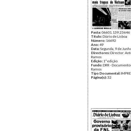
Pasta:
06601.139.23646
Título:
Diário de Lisboa
Número:
16692
Ano:
49
Data:
Segunda, 9 de Junh
Directores:
Director: Ant
Ramos
Edição:
1ª edição
Fundo:
DRR - Documentos
Ramos
Tipo Documental:
IMPR
Página(s):
32