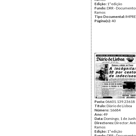
Edição:
1ª edição
Fundo:
DRR - Documentos
Ramos
Tipo Documental:
IMPR
Página(s):
40
Pasta:
06601.139.23618
Título:
Diário de Lisboa
Número:
16684
Ano:
49
Data:
Domingo, 1 de Junh
Directores:
Director: Ant
Ramos
Edição:
1ª edição
Fundo:
DRR - Documentos