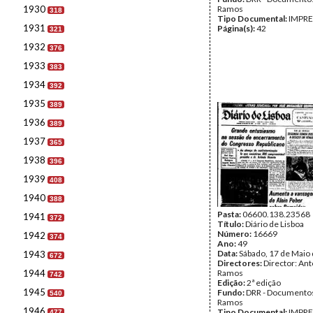
1930
Ramos
318
Tipo Documental:
IMPR
1931
Página(s):
42
321
1932
376
1933
383
1934
392
1935
389
1936
389
1937
365
1938
396
1939
408
1940
388
Pasta:
06600.138.23568
1941
372
Título:
Diário de Lisboa
Número:
16669
1942
374
Ano:
49
Data:
Sábado, 17 de Maio
1943
672
Directores:
Director: Ant
1944
Ramos
742
Edição:
2ª edição
1945
Fundo:
DRR - Documentos
540
Ramos
1946
Tipo Documental:
IMPR
477