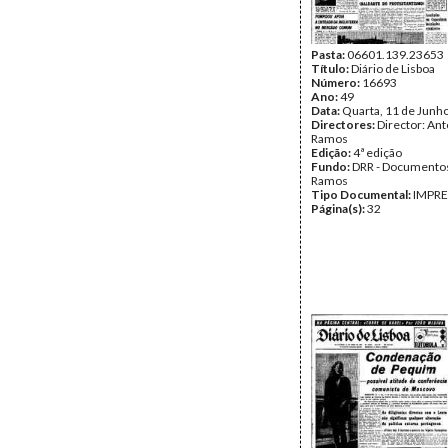
Pasta:
06601.139.23653
Título:
Diário de Lisboa
Número:
16693
Ano:
49
Data:
Quarta, 11 de Junh
Directores:
Director: Ant
Ramos
Edição:
4ª edição
Fundo:
DRR - Documentos
Ramos
Tipo Documental:
IMPR
Página(s):
32