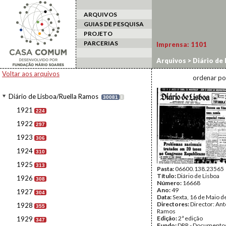
ARQUIVOS
GUIAS DE PESQUISA
PROJETO
PARCERIAS
Imprensa:
1101
Arquivos
>
Diário de
Voltar aos arquivos
ordenar po
Diário de Lisboa/Ruella Ramos
30081
I
1921
224
1922
297
1923
306
1924
310
1925
313
Pasta:
06600.138.23565
Título:
Diário de Lisboa
1926
308
Número:
16668
Ano:
49
1927
304
Data:
Sexta, 16 de Maio d
Directores:
Director: Ant
1928
355
Ramos
Edição:
2ª edição
1929
347
Fundo:
DRR - Documentos