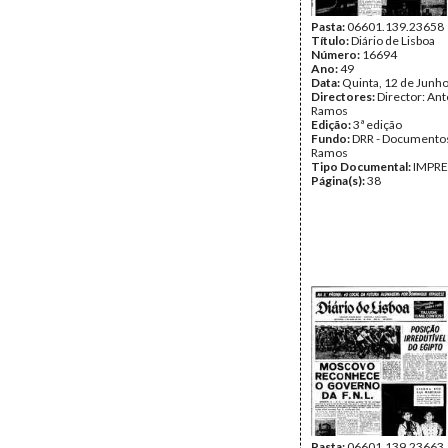
Pasta:
06601.139.23658
Título:
Diário de Lisboa
Número:
16694
Ano:
49
Data:
Quinta, 12 de Junh
Directores:
Director: Ant
Ramos
Edição:
3ª edição
Fundo:
DRR - Documentos
Ramos
Tipo Documental:
IMPR
Página(s):
38
Pasta:
06601.139.23663