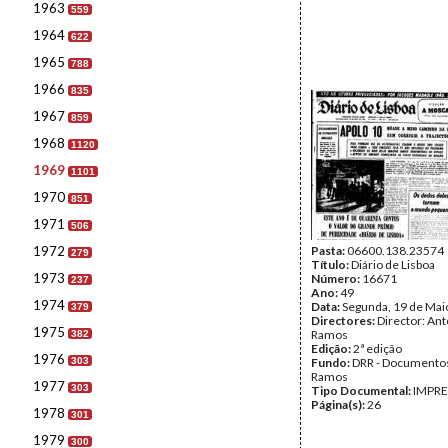
1963
559
1964
622
1965
788
1966
835
1967
859
1968
1120
1969
1101
1970
851
1971
506
1972
Pasta:
06600.138.23574
279
Título:
Diário de Lisboa
1973
Número:
16671
237
Ano:
49
1974
Data:
Segunda, 19 de Mai
379
Directores:
Director: Ant
1975
Ramos
382
Edição:
2ª edição
1976
303
Fundo:
DRR - Documentos
Ramos
1977
303
Tipo Documental:
IMPR
Página(s):
26
1978
301
1979
300