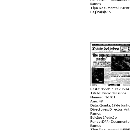
Ramos
Tipo Documental:
IMPR
Página(s):
36
Pasta:
06601.139.23684
Título:
Diário de Lisboa
Número:
16701
Ano:
49
Data:
Quinta, 19 de Junh
Directores:
Director: Ant
Ramos
Edição:
1ª edição
Fundo:
DRR - Documentos
Ramos
Tipo Documental:
IMPR