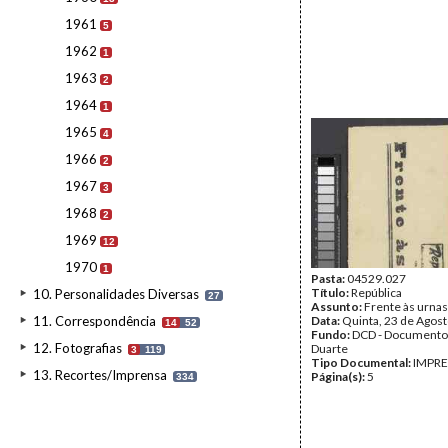
1961
5
1962
1
1963
2
1964
1
1965
4
1966
2
1967
3
1968
2
1969
12
1970
1
Pasta:
04529.027
Título:
República
10. Personalidades Diversas
27
Assunto:
Frente às urnas
11. Correspondência
Data:
Quinta, 23 de Agos
14
52
Fundo:
DCD - Documento
12. Fotografias
Duarte
3
119
Tipo Documental:
IMPR
13. Recortes/Imprensa
Página(s):
5
334