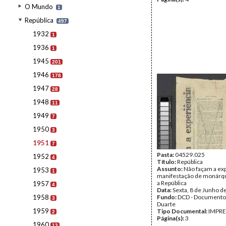
O Mundo
1
República
497
1932
1
1936
1
1945
201
1946
178
1947
28
1948
11
1949
7
1950
3
1951
7
Pasta:
04529.025
1952
4
Título:
República
Assunto:
Não façam a exp
1953
1
manifestação de monárqu
a República
1957
4
Data:
Sexta, 8 de Junho d
1958
Fundo:
DCD - Documento
3
Duarte
1959
Tipo Documental:
IMPR
2
Página(s):
3
1960
13