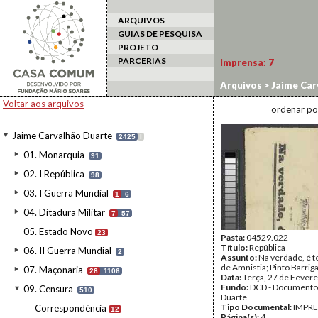
ARQUIVOS
GUIAS DE PESQUISA
PROJETO
PARCERIAS
Imprensa:
7
Arquivos
>
Jaime Car
Voltar aos arquivos
ordenar po
Jaime Carvalhão Duarte
2425
I
01. Monarquia
91
02. I República
98
03. I Guerra Mundial
1
6
04. Ditadura Militar
7
57
05. Estado Novo
23
Pasta:
04529.022
Título:
República
06. II Guerra Mundial
2
Assunto:
Na verdade, é t
de Amnistia; Pinto Barrig
07. Maçonaria
28
1106
Data:
Terça, 27 de Fevere
Fundo:
DCD - Documento
09. Censura
510
Duarte
Tipo Documental:
IMPR
Correspondência
12
Página(s):
4