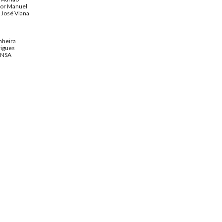
dor Manuel
r José Viana
nheira
rigues
ENSA