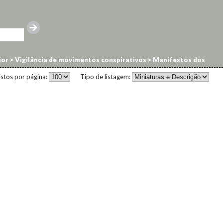
ior
>
Vigilância de movimentos conspirativos
>
Manifestos dos
istos por página:
Tipo de listagem: