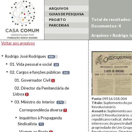
ARQUIVOS
GUIAS DE PESQUISA
Total de resultados:
PROJETO
PARCERIAS
Documentos:
4
Arquivos
>
Rodrigo J
"radicais"
Voltar aos arquivos
Rodrigo José Rodrigues
986
I
01. Vida pessoal e social
18
02. Cargos e funções públicas
342
01. Governador Civil
1
02. Director da Penitenciária de
Lisboa
2
Pasta:
09516.018.004
03. Ministro do Interior
Título:
Suplemento do jo
270
I
Revolucionário
Correspondência diversa
7
Assunto:
Suplemento ao n
jornal O Revolucionário,
Inquéritos à Propaganda
republicano radical, defe
interesses do povo trabal
Sindicalista
71
propriedade de Um Grup
Viagem ao Porto
Revolucionários, Director