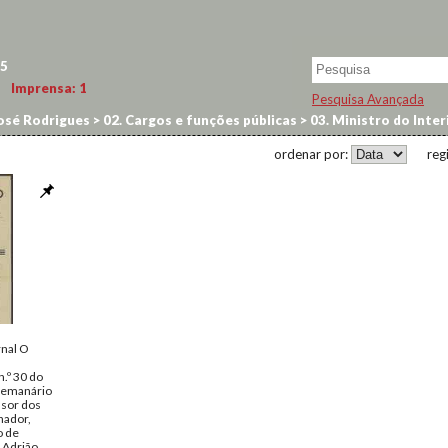
5
Imprensa:
1
Pesquisa Avançada
osé Rodrigues
>
02. Cargos e funções públicas
>
03. Ministro do Inter
ordenar por:
reg
rnal O
.º 30 do
 semanário
nsor dos
hador,
o de
 Adrião