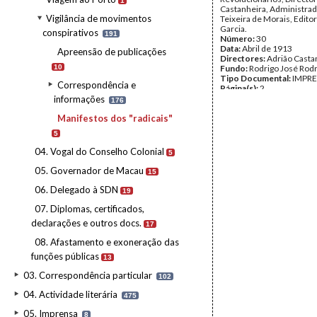
1
Castanheira, Administra
Vigilância de movimentos
Teixeira de Morais, Edito
Garcia.
conspirativos
191
Número:
30
Data:
Abril de 1913
Apreensão de publicações
Directores:
Adrião Casta
10
Fundo:
Rodrigo José Rod
Tipo Documental:
IMPR
Correspondência e
Página(s):
2
informações
176
Manifestos dos "radicais"
5
04. Vogal do Conselho Colonial
5
05. Governador de Macau
15
06. Delegado à SDN
19
07. Diplomas, certificados,
declarações e outros docs.
17
08. Afastamento e exoneração das
funções públicas
13
03. Correspondência particular
102
04. Actividade literária
475
05. Imprensa
8