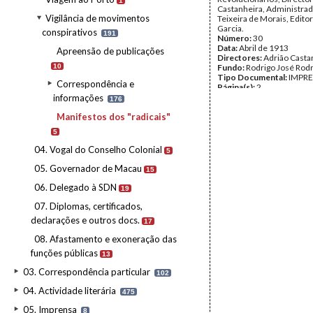
1
Castanheira, Administra
Vigilância de movimentos
Teixeira de Morais, Edito
Garcia.
conspirativos
191
Número:
30
Data:
Abril de 1913
Apreensão de publicações
Directores:
Adrião Casta
10
Fundo:
Rodrigo José Rod
Tipo Documental:
IMPR
Correspondência e
Página(s):
2
informações
176
Manifestos dos "radicais"
5
04. Vogal do Conselho Colonial
5
05. Governador de Macau
15
06. Delegado à SDN
19
07. Diplomas, certificados,
declarações e outros docs.
17
08. Afastamento e exoneração das
funções públicas
13
03. Correspondência particular
102
04. Actividade literária
475
05. Imprensa
8