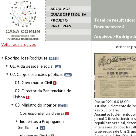
ARQUIVOS
GUIAS DE PESQUISA
Total de resultados:
PROJETO
PARCERIAS
Documentos:
4
Arquivos
>
Rodrigo J
de movimentos consp
Voltar aos arquivos
ordenar po
Rodrigo José Rodrigues
986
I
01. Vida pessoal e social
18
02. Cargos e funções públicas
342
01. Governador Civil
1
02. Director da Penitenciária de
Lisboa
2
Pasta:
09516.018.004
03. Ministro do Interior
Título:
Suplemento do jo
270
I
Revolucionário
Correspondência diversa
7
Assunto:
Suplemento ao n
jornal O Revolucionário,
Inquéritos à Propaganda
republicano radical, defe
interesses do povo trabal
Sindicalista
71
propriedade de Um Grup
Viagem ao Porto
Revolucionários, Director