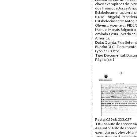
cinco exemplares do livro
dos Ilhéus, de Jorge Ama
Estabelecimento: Livraria
(Luso – Angola). Proprietá
Estabelecimento: Antóni
Oliveira. Agente da PIDE/
Manuel Morais Salgueiro.
enviada a esta Livraria pe
América.
Data:
Quinta, 7 de Setem
Fundo:
DLC - Documentos
Lyon de Castro
Tipo Documental:
Docum
Página(s):
1
Pasta:
02968.035.027
Título:
Auto de apreensã
Assunto:
Auto de apreen
exemplares do livro Mar 
Jorge Amado. Estabeleci