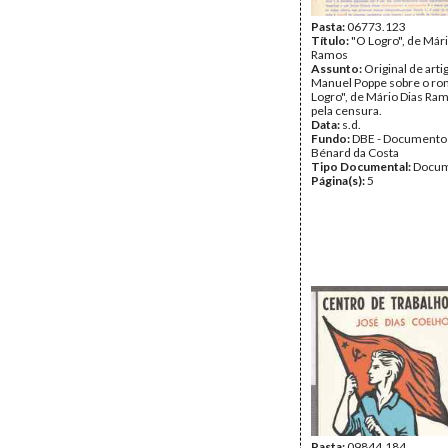
Pasta:
06773.123
Título:
"O Logro", de Mári
Ramos
Assunto:
Original de arti
Manuel Poppe sobre o r
Logro", de Mário Dias Ra
pela censura.
Data:
s.d.
Fundo:
DBE - Documento
Bénard da Costa
Tipo Documental:
Docum
Página(s):
5
Pasta:
09844.184