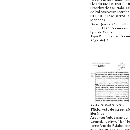
Livraria Tavares Martins (
Proprietário do Estabele
Aníbal das Neves Martins
PIDE/DGS: José Barros Te
Menezes.
Data:
Quarta, 21 de Julho
Fundo:
DLC - Documentos
Lyon de Castro
Tipo Documental:
Docum
Página(s):
1
Pasta:
02968.035.024
Título:
Auto de apreensã
literárias
Assunto:
Auto de apreen
exemplar do livro Mar Mo
Jorge Amado. Estabeleci
Francisco Branco & Compa