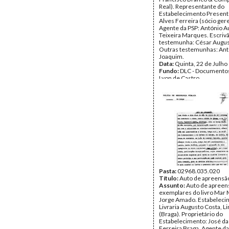
Real). Representante do
Estabelecimento Present
Alves Ferreira (sócio ger
Agente da PSP: António A
Teixeira Marques. Escriv
testemunha: César Augus
Outras testemunhas: Ant
Joaquim.
Data:
Quinta, 22 de Julho
Fundo:
DLC - Documentos
Lyon de Castro
Tipo Documental:
Docum
Página(s):
2
Pasta:
02968.035.020
Título:
Auto de apreensã
Assunto:
Auto de apreen
exemplares do livro Mar 
Jorge Amado. Estabeleci
Livraria Augusto Costa, L
(Braga). Proprietário do
Estabelecimento: José da
Ferreira Braga. Agente da