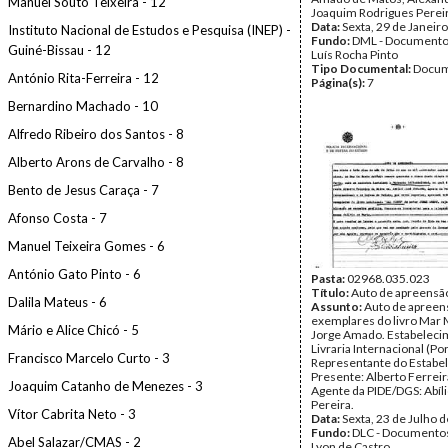
Manuel Souto Teixeira - 12
Joaquim Rodrigues Pereir
Data:
Sexta, 29 de Janeir
Instituto Nacional de Estudos e Pesquisa (INEP) -
Fundo:
DML - Documento
Guiné-Bissau - 12
Luís Rocha Pinto
Tipo Documental:
Docum
António Rita-Ferreira - 12
Página(s):
7
Bernardino Machado - 10
Alfredo Ribeiro dos Santos - 8
Alberto Arons de Carvalho - 8
Bento de Jesus Caraça - 7
Afonso Costa - 7
Manuel Teixeira Gomes - 6
António Gato Pinto - 6
Pasta:
02968.035.023
Título:
Auto de apreensã
Dalila Mateus - 6
Assunto:
Auto de apreen
exemplares do livro Mar 
Mário e Alice Chicó - 5
Jorge Amado. Estabeleci
Livraria Internacional (Por
Francisco Marcelo Curto - 3
Representante do Estabe
Presente: Alberto Ferreira
Joaquim Catanho de Menezes - 3
Agente da PIDE/DGS: Abíli
Pereira.
Vítor Cabrita Neto - 3
Data:
Sexta, 23 de Julho 
Fundo:
DLC - Documentos
Abel Salazar/CMAS - 2
Lyon de Castro