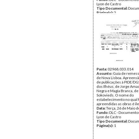
Lyon de Castro
Tipo Documental:
Docum
Página(s):
2
Pasta:
02968.033.014
Assunto:
Guia de remess
de Nova Lisboa. Apreensã
de publicações à PIDE/DGS
dos Ilhéus, de Jorge Ama
Negra e Magia Branca, de V
Sokovieds. O nome do
estabelecimento no qual
apreendidas as obras é ile
Data:
Terça, 26 de Maio 
Fundo:
DLC - Documentos
Lyon de Castro
Tipo Documental:
Docum
Página(s):
1