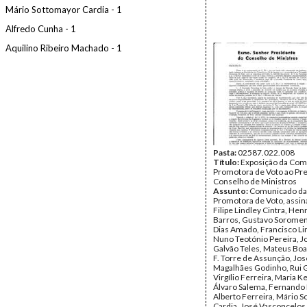
Mário Sottomayor Cardia - 1
Alfredo Cunha - 1
Aquilino Ribeiro Machado - 1
Pasta:
02587.022.008
Título:
Exposição da Com
Promotora de Voto ao Pr
Conselho de Ministros
Assunto:
Comunicado da
Promotora de Voto, assin
Filipe Lindley Cintra, Hen
Barros, Gustavo Soromen
Dias Amado, Francisco Li
Nuno Teotónio Pereira, 
Galvão Teles, Mateus Boa
F. Torre de Assunção, Jos
Magalhães Godinho, Rui G
Virgílio Ferreira, Maria K
Álvaro Salema, Fernando
Alberto Ferreira, Mário 
Cardia, José Vasconcelos