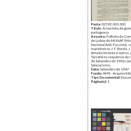
Pasta:
02592.001.003
Título:
À marinha de gue
portuguesa
Assunto:
Folheto do Comi
de Lisboa do MUNAF (M
Nacional Anti-Fascista), 
marinheiros J. F. Borda, J
Amado Vicente e outros, 
Tarrafal na sequência da r
de Setembro de 1936 con
Salazarismo.
Data:
Setembro de 1947
Fundo:
AMS - Arquivo Má
Tipo Documental:
Docum
Página(s):
1