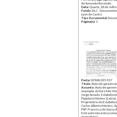
de Azevedo Resende.
Data:
Quarta, 28 de Julho
Fundo:
DLC - Documentos
Lyon de Castro
Tipo Documental:
Docum
Página(s):
1
Pasta:
02968.035.017
Título:
Auto de apreensão
Assunto:
Auto de apreen
exemplar do livro Mar Mo
Jorge Amado. Estabeleci
Papelaria Martins (Leiria).
Proprietário do Estabele
Carlos Alberto Martins. A
PSP: Francisco de Sousa d
Este auto não está assina
proprietário.