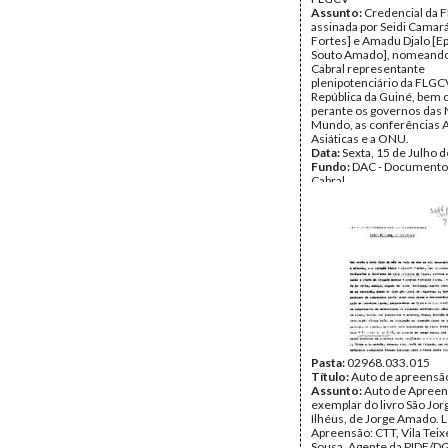
Assunto:
Credencial da 
assinada por Seidi Camar
Fortes] e Amadu Djalo [Ep
Souto Amado], nomeando
Cabral representante
plenipotenciário da FLGC
República da Guiné, bem
perante os governos das
Mundo, as conferências A
Asiáticas e a ONU.
Data:
Sexta, 15 de Julho 
Fundo:
DAC - Documento
Cabral
Tipo Documental:
Docum
Página(s):
1
Pasta:
02968.033.015
Título:
Auto de apreensã
Assunto:
Auto de Apreen
exemplar do livro São Jor
Ilhéus, de Jorge Amado. L
Apreensão: CTT, Vila Teix
Sousa. Agente da PIDE/DG