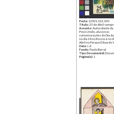
Pasta:
12001.012.033
Título:
25 de Abril sempr
Assunto:
Autocolante da 
Povo Unido, alusivo às
comemorações do Dia da 
no dia 24 no Rossio e no d
Abril no Parque Eduardo V
Data:
s.d.
Fundo:
Paulo Barral
Tipo Documental:
Docum
Página(s):
1