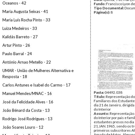
Oceanos - 42
Fundo:
Francisco Lyon de
Tipo Documental:
Docum
Maria Augusta Seixas - 41
Página(s):
8
Maria Luís Rocha Pinto - 33
Luiza Medeiros - 33
Kalidás Barreto - 27
Artur Pinto - 26
Paulo Barral - 24
António Arnao Metello - 22
UMAR - União de Mulheres Alternativa e
Resposta - 18
Carlos Antunes e Isabel do Carmo - 17
Pasta:
04492.038
Manuel Mendes/MNAC - 16
Título:
Representação do
Familiares dos Estudante
José da Felicidade Alves - 16
dia 21 de Janeiro, dirigid
do Interior
João Bénard da Costa - 13
Assunto:
Representação 
do Interior por pais e fami
Rodrigo José Rodrigues - 13
estudantes presos no dia
21.JAN.1965, sendo os tr
João Soares Louro - 12
primeiros subscritores A
Amado de Matos, Alexand