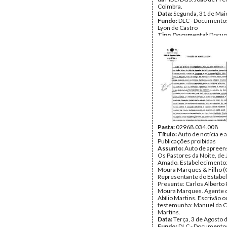
Coimbra.
Data:
Segunda, 31 de Mai
Fundo:
DLC - Documentos
Lyon de Castro
Tipo Documental:
Docum
Página(s):
1
Pasta:
02968.034.008
Título:
Auto de notícia e
Publicações proibidas
Assunto:
Auto de apreens
Os Pastores da Noite, de 
Amado. Estabelecimento: 
Moura Marques & Filho (
Representante do Estabe
Presente: Carlos Alberto 
Moura Marques. Agente d
Abílio Martins. Escrivão o
testemunha: Manuel da 
Martins.
Data:
Terça, 3 de Agosto 
Fundo:
DLC - Documentos