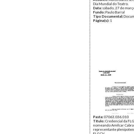
Dia Mundial do Teatro.
Data:
sábado, 27 de març
Fundo:
Paulo Barral
Tipo Documental:
Docum
Página(s):
1
Pasta:
07063.036.010
Título:
Credencial da FL
nomeando Amílcar Cabra
representante plenipoten
FLGCV