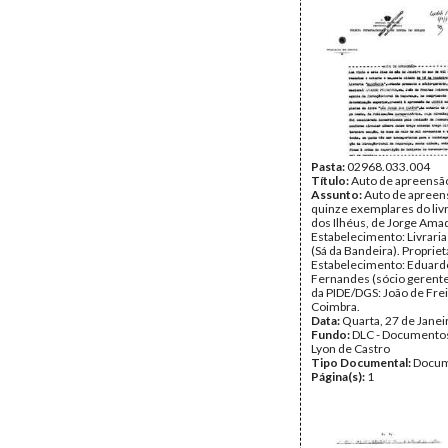
Pasta:
02968.033.004
Título:
Auto de apreensã
Assunto:
Auto de apreen
quinze exemplares do liv
dos Ilhéus, de Jorge Ama
Estabelecimento: Livrari
(Sá da Bandeira). Propriet
Estabelecimento: Eduard
Fernandes (sócio gerente
da PIDE/DGS: João de Frei
Coimbra.
Data:
Quarta, 27 de Janei
Fundo:
DLC - Documentos
Lyon de Castro
Tipo Documental:
Docum
Página(s):
1