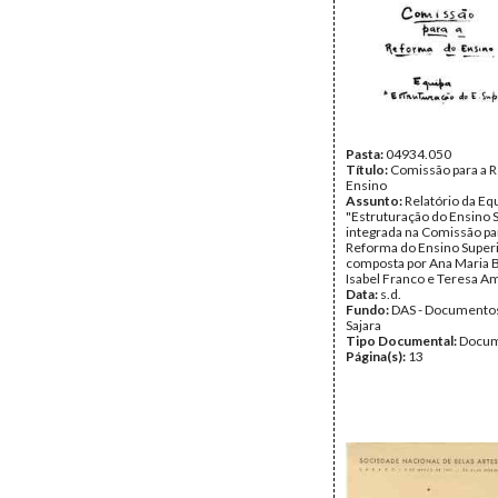
Pasta:
04934.050
Título:
Comissão para a 
Ensino
Assunto:
Relatório da Eq
"Estruturação do Ensino 
integrada na Comissão pa
Reforma do Ensino Superi
composta por Ana Maria 
Isabel Franco e Teresa A
Data:
s.d.
Fundo:
DAS - Documento
Sajara
Tipo Documental:
Docum
Página(s):
13