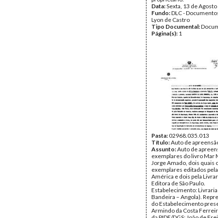
Data:
Sexta, 13 de Agosto
Fundo:
DLC - Documentos
Lyon de Castro
Tipo Documental:
Docum
Página(s):
1
Pasta:
02968.035.013
Título:
Auto de apreensã
Assunto:
Auto de apreen
exemplares do livro Mar 
Jorge Amado, dois quais o
exemplares editados pel
América e dois pela Livra
Editora de São Paulo.
Estabelecimento: Livraria 
Bandeira – Angola). Repr
do Estabelecimento pres
Armindo da Costa Ferreir
da PIDE/DGS: João de Frei