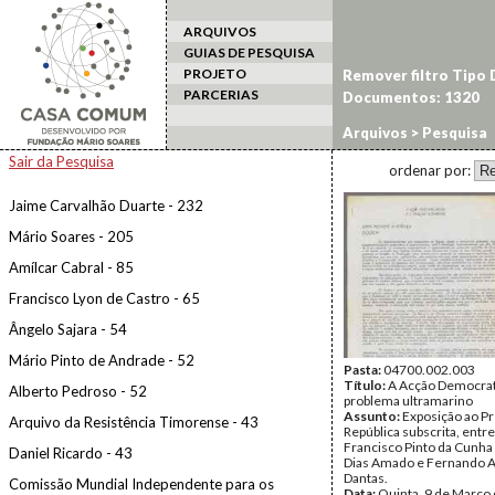
ARQUIVOS
GUIAS DE PESQUISA
PROJETO
Remover filtro Tipo
PARCERIAS
Documentos: 1320
Arquivos
> Pesquisa
Sair da Pesquisa
ordenar por:
Jaime Carvalhão Duarte - 232
Mário Soares - 205
Amílcar Cabral - 85
Francisco Lyon de Castro - 65
Ângelo Sajara - 54
Mário Pinto de Andrade - 52
Pasta:
04700.002.003
Título:
A Acção Democrato
Alberto Pedroso - 52
problema ultramarino
Assunto:
Exposição ao P
Arquivo da Resistência Timorense - 43
República subscrita, entre
Francisco Pinto da Cunha 
Daniel Ricardo - 43
Dias Amado e Fernando 
Dantas.
Comissão Mundial Independente para os
Data:
Quinta, 9 de Março