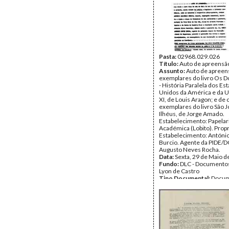
Pasta:
02968.029.026
Título:
Auto de apreensã
Assunto:
Auto de apreen
exemplares do livro Os D
- História Paralela dos Es
Unidos da América e da U.R
XI, de Louis Aragon; e de 
exemplares do livro São 
Ilhéus, de Jorge Amado.
Estabelecimento: Papelari
Académica (Lobito). Propr
Estabelecimento: António
Burcio. Agente da PIDE/D
Augusto Neves Rocha.
Data:
Sexta, 29 de Maio d
Fundo:
DLC - Documentos
Lyon de Castro
Tipo Documental:
Docum
Página(s):
1