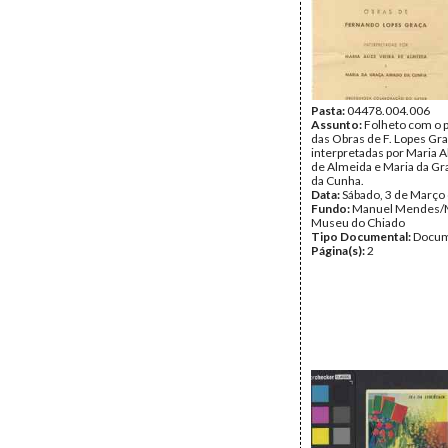
Pasta:
04478.004.006
Assunto:
Folheto com o 
das Obras de F. Lopes Gra
interpretadas por Maria Al
de Almeida e Maria da G
da Cunha.
Data:
Sábado, 3 de Março
Fundo:
Manuel Mendes/
Museu do Chiado
Tipo Documental:
Docum
Página(s):
2