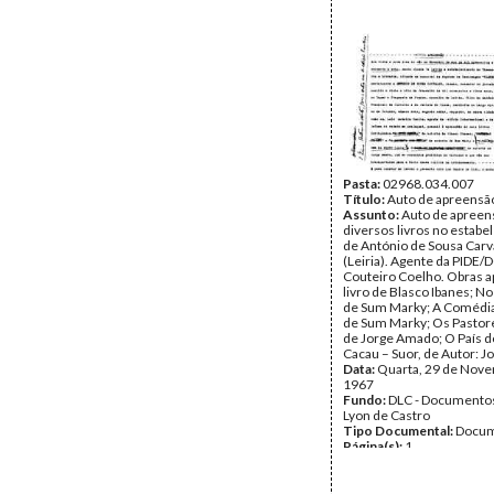
Pasta:
02968.034.007
Título:
Auto de apreensã
Assunto:
Auto de apreen
diversos livros no estab
de António de Sousa Carv
(Leiria). Agente da PIDE/D
Couteiro Coelho. Obras a
livro de Blasco Ibanes; No 
de Sum Marky; A Comédia
de Sum Marky; Os Pastore
de Jorge Amado; O País do
Cacau – Suor, de Autor: 
Data:
Quarta, 29 de Nov
1967
Fundo:
DLC - Documentos
Lyon de Castro
Tipo Documental:
Docum
Página(s):
1