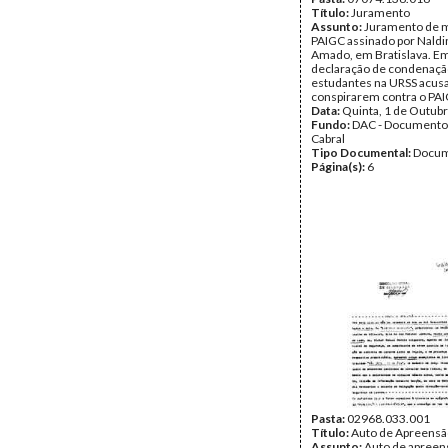
Título:
Juramento
Assunto:
Juramento de m
PAIGC assinado por Naldi
Amado, em Bratislava. E
declaração de condenaçã
estudantes na URSS acus
conspirarem contra o PAI
Data:
Quinta, 1 de Outub
Fundo:
DAC - Documento
Cabral
Tipo Documental:
Docum
Página(s):
6
Pasta:
02968.033.001
Título:
Auto de Apreensã
Assunto:
Auto de apreen