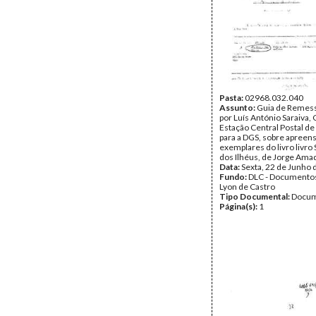
Pasta:
02968.032.040
Assunto:
Guia de Remess
por Luís António Saraiva,
Estação Central Postal de
para a DGS, sobre apreen
exemplares do livro livro
dos Ilhéus, de Jorge Ama
Data:
Sexta, 22 de Junho 
Fundo:
DLC - Documentos
Lyon de Castro
Tipo Documental:
Docum
Página(s):
1