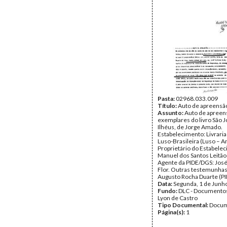
Pasta:
02968.033.009
Título:
Auto de apreensã
Assunto:
Auto de apreen
exemplares do livro São 
Ilhéus, de Jorge Amado.
Estabelecimento: Livraria
Luso-Brasileira (Luso – A
Proprietário do Estabele
Manuel dos Santos Leitão
Agente da PIDE/DGS: Jos
Flor. Outras testemunhas
Augusto Rocha Duarte (P
Data:
Segunda, 1 de Junh
Fundo:
DLC - Documentos
Lyon de Castro
Tipo Documental:
Docum
Página(s):
1