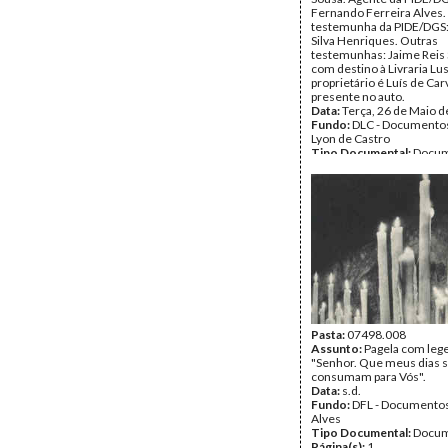
Fernando Ferreira Alves.
testemunha da PIDE/DGS:
Silva Henriques. Outras
testemunhas: Jaime Reis 
com destino à Livraria Lus
proprietário é Luís de Car
presente no auto.
Data:
Terça, 26 de Maio 
Fundo:
DLC - Documentos
Lyon de Castro
Tipo Documental:
Docum
Página(s):
1
Pasta:
07498.008
Assunto:
Pagela com leg
"Senhor. Que meus dias 
consumam para Vós".
Data:
s.d.
Fundo:
DFL - Documentos
Alves
Tipo Documental:
Docum
Página(s):
1