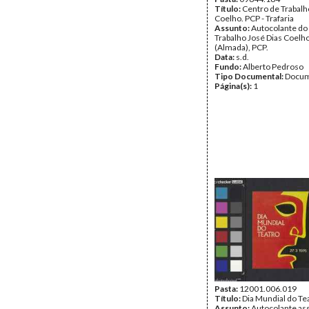
Título:
Centro de Trabalh
Coelho. PCP - Trafaria
Assunto:
Autocolante do
Trabalho José Dias Coelho,
(Almada), PCP.
Data:
s.d.
Fundo:
Alberto Pedroso
Tipo Documental:
Docum
Página(s):
1
Pasta:
12001.006.019
Título:
Dia Mundial do Te
Assunto:
Autocolante as