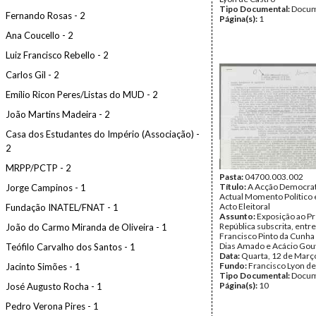
Tipo Documental:
Docum
Fernando Rosas - 2
Página(s):
1
Ana Coucello - 2
Luiz Francisco Rebello - 2
Carlos Gil - 2
Emílio Ricon Peres/Listas do MUD - 2
João Martins Madeira - 2
Casa dos Estudantes do Império (Associação) -
2
MRPP/PCTP - 2
Pasta:
04700.003.002
Título:
A Acção Democrat
Jorge Campinos - 1
Actual Momento Político 
Acto Eleitoral
Fundação INATEL/FNAT - 1
Assunto:
Exposição ao P
República subscrita, entre
João do Carmo Miranda de Oliveira - 1
Francisco Pinto da Cunha 
Dias Amado e Acácio Gou
Teófilo Carvalho dos Santos - 1
Data:
Quarta, 12 de Març
Fundo:
Francisco Lyon de
Jacinto Simões - 1
Tipo Documental:
Docum
Página(s):
10
José Augusto Rocha - 1
Pedro Verona Pires - 1