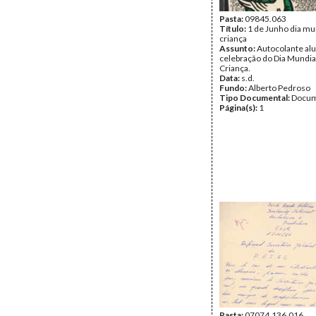
Pasta:
09845.063
Título:
1 de Junho dia mu
criança
Assunto:
Autocolante alu
celebração do Dia Mundia
Criança.
Data:
s.d.
Fundo:
Alberto Pedroso
Tipo Documental:
Docum
Página(s):
1
Pasta:
07074.136.016