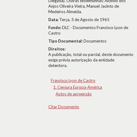
Delgada). Outras testemunhas: Alcindo dos
Anjos Oliveira Vieira, Manuel Jacinto de
Medeiros Almeida.
Data:
Terça, 3 de Agosto de 1965
Fundo:
DLC - Documentos Francisco Lyon de
Castro
Tipo Documental:
Documentos
Direitos:
A publicação, total ou parcial, deste documento
exige prévia autorização da entidade
detentora.
Francisco Lyon de Castro
1. Censura Europa-América
Autos de apreensão
Citar Documento