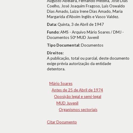
Augusto Abelaira, Fernando Medina, José Dias
Coelho, José Joaquim Fragoso, Luís Oswaldo
Dias Amado, Luiza Irene Dias Amado, Maria
Margarida d'Aboim Inglês e Vasco Valdez.
Data:
Quinta, 3 de Abril de 1947
Fundo:
AMS - Arquivo Mário Soares / DMJ -
Documentos 50º MUD Juvenil
Tipo Documental:
Documentos
Direitos:
A publicação, total ou parcial, deste documento
exige prévia autorização da entidade
detentora.
Mário Soares
Antes de 25 de Abril de 1974
Oposição legal e semi-legal
MUD Juvenil
Organismos sectoriais
Citar Documento